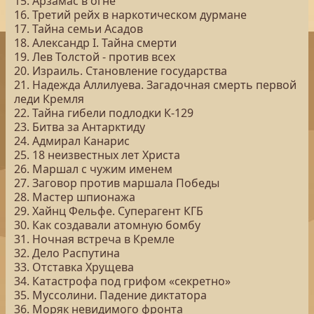
15. Арзамас в огне
16. Третий рейх в наркотическом дурмане
17. Тайна семьи Асадов
18. Александр I. Тайна смерти
19. Лев Толстой - против всех
20. Израиль. Становление государства
21. Надежда Аллилуева. Загадочная смерть первой
леди Кремля
22. Тайна гибели подлодки К-129
23. Битва за Антарктиду
24. Адмирал Канарис
25. 18 неизвестных лет Христа
26. Маршал с чужим именем
27. Заговор против маршала Победы
28. Мастер шпионажа
29. Хайнц Фельфе. Суперагент КГБ
30. Как создавали атомную бомбу
31. Ночная встреча в Кремле
32. Дело Распутина
33. Отставка Хрущева
34. Катастрофа под грифом «секретно»
35. Муссолини. Падение диктатора
36. Моряк невидимого фронта