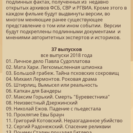
подлинных фактах, полученных из недавно
открытых архивов ФСБ, СВР и РГВИА. Кроме этого в
каждом фильме будут выдвинуты версии, во
многом меняющие ранее существующее
представление о том или ином событии. Версии
будут подкреплены подлинными документами и
мнениями авторитетных экспертов и историков.
37 выпусков
все выпуски 2018 года
01. Личное дело Павла Судоплатова
02. Мата Хари. Легкомысленная шпионка
03. Большой грабеж. Тайна псковских сокровищ
04. Михаил Лермонтов. Роковая драма
05. Штирлиц. Вымысел или реальность
06. Капкан для Бандеры
07. Максим Горький. Смерть "Буревестника"
08. Неизвестный Дзержинский
09. Николай Ежов. Падение с пьедестала
10. Проклятие Евы Браун
11. Григорий Котовский. Неразгаданное убийство
12. Сергий Радонежский. Спасение реликвии
13. Почему Сталин пощадил Гитлера