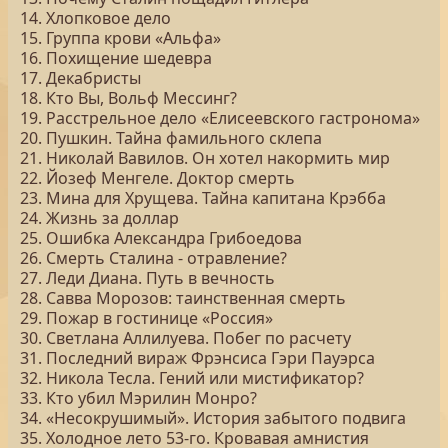
14. Хлопковое дело
15. Группа крови «Альфа»
16. Похищение шедевра
17. Декабристы
18. Кто Вы, Вольф Мессинг?
19. Расстрельное дело «Елисеевского гастронома»
20. Пушкин. Тайна фамильного склепа
21. Николай Вавилов. Он хотел накормить мир
22. Йозеф Менгеле. Доктор смерть
23. Мина для Хрущева. Тайна капитана Крэбба
24. Жизнь за доллар
25. Ошибка Александра Грибоедова
26. Смерть Сталина - отравление?
27. Леди Диана. Путь в вечность
28. Савва Морозов: таинственная смерть
29. Пожар в гостинице «Россия»
30. Светлана Аллилуева. Побег по расчету
31. Последний вираж Фрэнсиса Гэри Пауэрса
32. Никола Тесла. Гений или мистификатор?
33. Кто убил Мэрилин Монро?
34. «Несокрушимый». История забытого подвига
35. Холодное лето 53-го. Кровавая амнистия