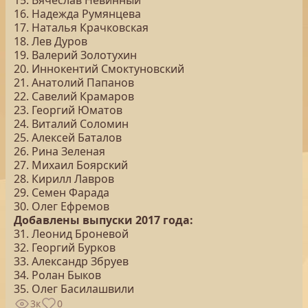
15. Вячеслав Невинный
16. Надежда Румянцева
17. Наталья Крачковская
18. Лев Дуров
19. Валерий Золотухин
20. Иннокентий Смоктуновский
21. Анатолий Папанов
22. Савелий Крамаров
23. Георгий Юматов
24. Виталий Соломин
25. Алексей Баталов
26. Рина Зеленая
27. Михаил Боярский
28. Кирилл Лавров
29. Семен Фарада
30. Олег Ефремов
Добавлены выпуски 2017 года:
31. Леонид Броневой
32. Георгий Бурков
33. Александр Збруев
34. Ролан Быков
35. Олег Басилашвили
3к
0