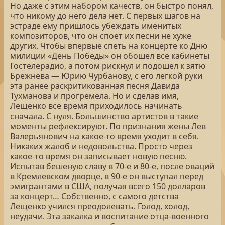
Но даже с этим набором качеств, он быстро понял,
что никому до него дела нет. С первых шагов на
эстраде ему пришлось убеждать именитых
композиторов, что он споет их песни не хуже
других. Чтобы впервые спеть на концерте ко Дню
милиции «День Победы» он обошел все кабинеты
Гостелерадио, а потом рискнул и подошел к зятю
Брежнева — Юрию Чурбанову, с его легкой руки
эта ранее раскритикованная песня Давида
Тухманова и прогремела. Но и сделав имя,
Лещенко все время приходилось начинать
сначала. С нуля. Большинство артистов в такие
моменты рефлексируют. По признания жены Лев
Валерьянович на какое-то время уходит в себя.
Никаких жалоб и недовольства. Просто через
какое-то время он записывает новую песню.
Испытав бешеную славу в 70-е и 80-е, после оваций
в Кремлевском дворце, в 90-е он выступал перед
эмигрантами в США, получая всего 150 долларов
за концерт… Собственно, с самого детства
Лещенко учился преодолевать. Голод, холод,
неудачи. Эта закалка и воспитание отца-военного