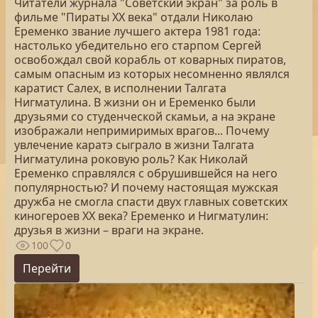
Читатели журнала "Советский экран" за роль в
фильме "Пираты XX века" отдали Николаю
Еременко звание лучшего актера 1981 года:
настолько убедительно его старпом Сергей
освобождал свой корабль от коварных пиратов,
самым опасным из которых несомненно являлся
каратист Салех, в исполнении Талгата
Нигматулина. В жизни он и Еременко были
друзьями со студенческой скамьи, а на экране
изображали непримиримых врагов... Почему
увлечение каратэ сыграло в жизни Талгата
Нигматулина роковую роль? Как Николай
Еременко справлялся с обрушившейся на него
популярностью? И почему настоящая мужская
дружба не смогла спасти двух главных советских
киногероев XX века? Еременко и Нигматулин:
друзья в жизни – враги на экране.
100
0
Перейти