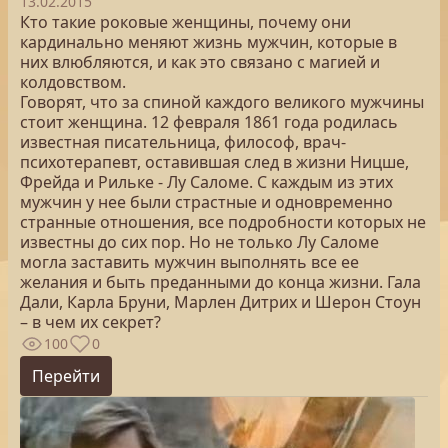
13.02.2015
Кто такие роковые женщины, почему они
кардинально меняют жизнь мужчин, которые в
них влюбляются, и как это связано с магией и
колдовством.
Говорят, что за спиной каждого великого мужчины
стоит женщина. 12 февраля 1861 года родилась
известная писательница, философ, врач-
психотерапевт, оставившая след в жизни Ницше,
Фрейда и Рильке - Лу Саломе. С каждым из этих
мужчин у нее были страстные и одновременно
странные отношения, все подробности которых не
известны до сих пор. Но не только Лу Саломе
могла заставить мужчин выполнять все ее
желания и быть преданными до конца жизни. Гала
Дали, Карла Бруни, Марлен Дитрих и Шерон Стоун
– в чем их секрет?
100
0
Перейти