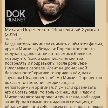
Михаил Пореченков. Обаятельный Хулиган
(2019)
04.03.2019
Когда авторы начинали снимать о нём этот фильм,
друзья Михаила убеждали: Пореченков просто
получает удовольствие от съёмок в боевиках,
потому что "какой мальчишка не мечтает
пострелять и подраться"? После роли Лёхи
Николаева в сериале "Агент национальной
безопасности" критики говорили о нём, как о
"русском Шварценеггере". Но Михаил Пореченков
доказал - он не копия американца, а
неповторимый оригинал. И уж если сравнивать
его с богатырями, то только с нашими. Рядом с
Михаилом авторы провели три месяца, наблюдая
за актёром в самых неожиданных ситуациях, и
обнаружили - они себе совсем не так представляли