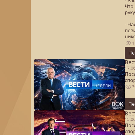
- У
Что 
руку
- Н
пев
нико
1
Пе
Вес
17.0
Посл
спо
3
Пе
Вес
15.0
Посл
спо