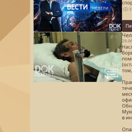
спо
3
Пе
Чел
29.0
Нас
бор
пом
(ост
том
Пра
теч
меся
офи
Обн
Мух
в ин
Опа