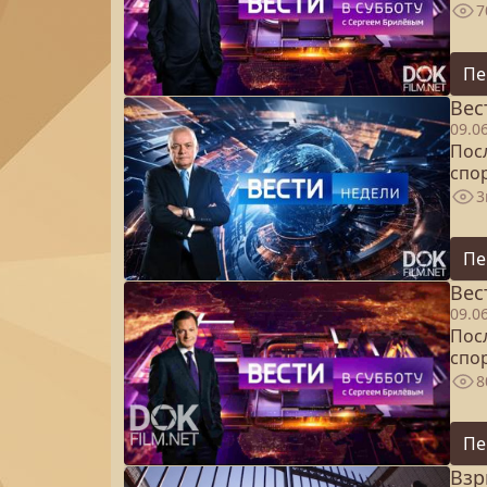
7
Пе
Вес
09.0
Посл
спо
3
Пе
Вес
09.0
Посл
спо
8
Пе
Взр