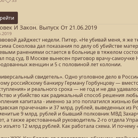
00
33
рейти
овек И Закон. Выпуск От 21.06.2019
6.2019
равовой дайджест недели. Питер. «Не убивай меня, я же
сима Соколова дал показания по делу об убийстве матер
евыми ранениями остается в больнице в тяжелом состо
ал под суд. В Москве вынесен приговор врачу-самоучке
родованных женщин и 5 с половиной лет колонии.
Универсальный свидетель». Одно уголовное дело в Росс
лому российскому банкиру Герману Горбунцову — вместо
тупления» и реального срока — не год и не два удавал
йство и убийство как радикальный способ решения люб
опления капитала - именно за это поплатился жизнью б
давская прачечная» и 37 млрд. рублей, выведенных из Р
менитые 9 млрд. рублей и бывший полковник МВД Захар
ет, а также арестованный руководитель 2-го отдела Упр
 изъято 12 млрд рублей. Как работала схема. И почему