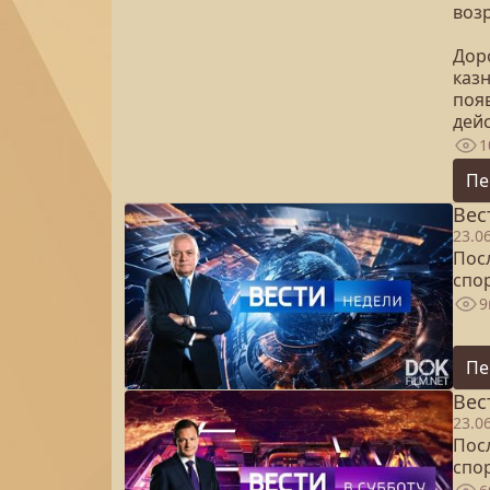
возр
Дор
каз
появ
дей
1
Пе
Вес
23.0
Посл
спо
9
Пе
Вес
23.0
Посл
спо