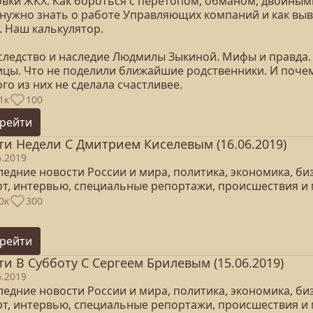
ловки ЖКХ. Как бороться с перетопом, обманом, двойны
нужно знать о работе Управляющих компаний и как вывес
. Наш калькулятор.
аследство и наследие Людмилы Зыкиной. Мифы и правда.
ицы. Что не поделили ближайшие родственники. И поче
го из них не сделала счастливее.
1к
100
рейти
ти Недели С Дмитрием Киселевым (16.06.2019)
6.2019
едние новости России и мира, политика, экономика, бизн
рт, интервью, специальные репортажи, происшествия и 
0к
300
рейти
ти В Субботу С Сергеем Брилевым (15.06.2019)
6.2019
едние новости России и мира, политика, экономика, бизн
рт, интервью, специальные репортажи, происшествия и 