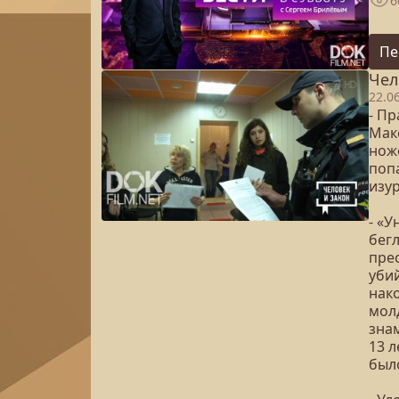
6
Пе
Чел
22.0
- П
Мак
нож
поп
изу
- «
бег
прес
уби
нак
мол
зна
13 л
было