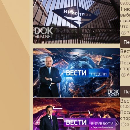
09.0
1 и
выб
скл
Что
3
Пе
Вес
03.0
Посл
спо
6
Пе
Вес
01.0
Посл
спо
3