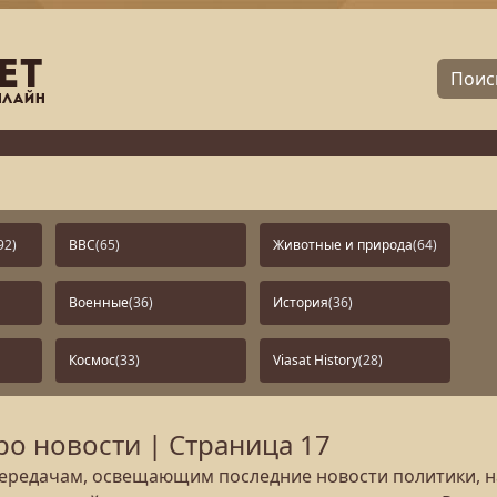
92)
BBC
(65)
Животные и природа
(64)
Военные
(36)
История
(36)
Космос
(33)
Viasat History
(28)
о новости | Страница 17
редачам, освещающим последние новости политики, нау