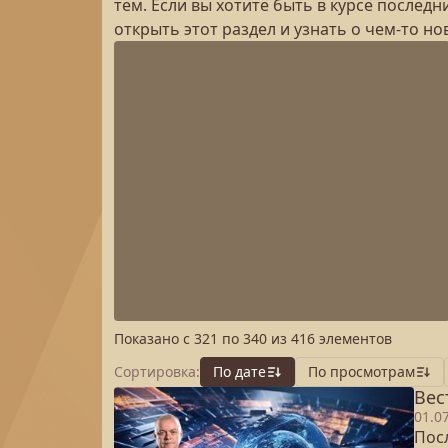
тем. Если вы хотите быть в курсе послед
открыть этот раздел и узнать о чем-то н
Показано с
321
по
340
из
416
элементов
Сортировка:
По дате
По просмотрам
Вес
01.0
Посл