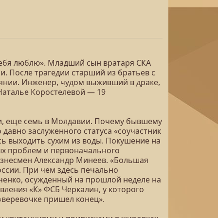
 тебя люблю». Младший сын вратаря СКА
и. После трагедии старший из братьев с
янии. Инженер, чудом выживший в драке,
 Наталье Коростелевой — 19
ии, еще семь в Молдавии. Почему бывшему
 давно заслуженного статуса «соучастник
ось выходить сухим из воды. Покушение на
ых проблем и первоначального
изнесмен Александр Минеев. «Большая
оссии. При чем здесь печально
ченко, осужденный на прошлой неделе на
авления «К» ФСБ Черкалин, у которого
 «веревочке пришел конец».