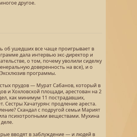
многое другое.
ть об ушедших все чаще проигрывает в
ограмме дала интервью экс-директор и
тельстве, о том, почему уволили сиделку
генеральную доверенность на все), и о
. Эксклюзив программы.
стых прудов — Мурат Сабанов, который в
ов и Хохловской площади, арестован на 2
дел, как минимум 11 пострадавших,
. Сестры Хачатурян: продление ареста.
ление? Скандал с подругой семьи Марият
поила психотропными веществами. Мухина
 деле.
орые вводят в заблуждение — и людей в