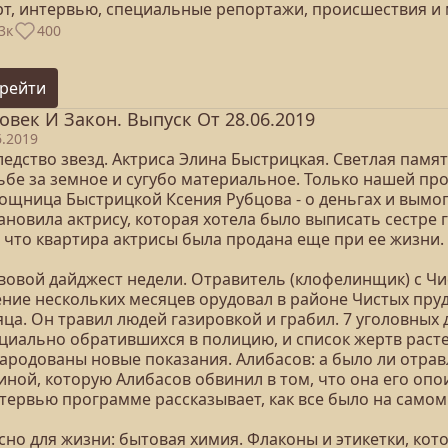
рт, интервью, специальные репортажи, происшествия и 
3к
400
рейти
овек И Закон. Выпуск От 28.06.2019
6.2019
ледство звезд. Актриса Элина Быстрицкая. Светлая памя
ьбе за земное и сугубо материальное. Только нашей пр
ощница Быстрицкой Ксения Рубцова - о деньгах и вымога
ановила актрису, которая хотела было выписать сестре 
, что квартира актрисы была продана еще при ее жизни
вовой дайджест недели. Отравитель (клофелинщик) с Чи
ение нескольких месяцев орудовал в районе Чистых пруд
ца. Он травил людей газировкой и грабил. 7 уголовных 
циально обратившихся в полицию, и список жертв растет
ародованы новые показания. Алибасов: а было ли отрав
иной, которую Алибасов обвинил в том, что она его о
тервью программе рассказывает, как все было на самом
сно для жизни: бытовая химия. Флаконы и этикетки, кот