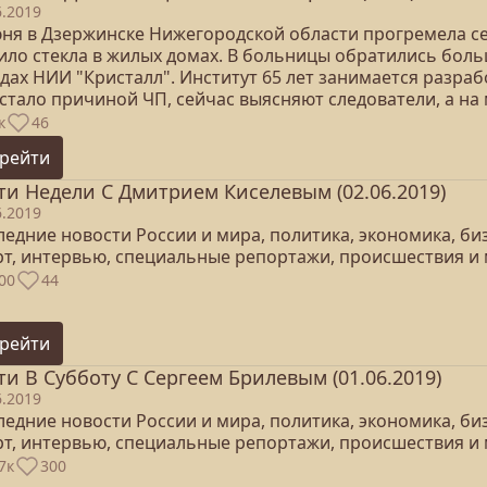
6.2019
юня в Дзержинске Нижегородской области прогремела с
ило стекла в жилых домах. В больницы обратились боль
адах НИИ "Кристалл". Институт 65 лет занимается разра
 стало причиной ЧП, сейчас выясняют следователи, а на
к
46
рейти
ти Недели С Дмитрием Киселевым (02.06.2019)
6.2019
едние новости России и мира, политика, экономика, бизн
рт, интервью, специальные репортажи, происшествия и 
00
44
рейти
ти В Субботу С Сергеем Брилевым (01.06.2019)
6.2019
едние новости России и мира, политика, экономика, бизн
рт, интервью, специальные репортажи, происшествия и 
7к
300