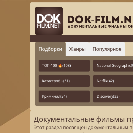
Подборки
Жанры
Популярное
ТОП-100 🔥
(103)
National Geographic
(
Катастрофы
(51)
Netflix
(42)
Криминал
(34)
Discovery
(33)
Документальные фильмы пр
Этот раздел посвящен документальным пе