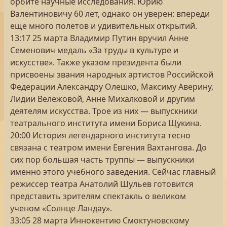
орбите научные исследования. Юрию
Валентиновичу 60 лет, однако он уверен: впереди
еще много полетов и удивительных открытий.
13:17 25 марта Владимир Путин вручил Анне
Семенович медаль «За труды в культуре и
искусстве». Также указом президента были
присвоены звания народных артистов Российской
Федерации Александру Олешко, Максиму Аверину,
Лидии Вележовой, Анне Михалковой и другим
деятелям искусства. Трое из них — выпускники
театрального института имени Бориса Щукина.
20:00 История легендарного института тесно
связана с театром имени Евгения Вахтангова. До
сих пор большая часть труппы — выпускники
именно этого учебного заведения. Сейчас главный
режиссер театра Анатолий Шульев готовится
представить зрителям спектакль о великом
ученом «Солнце Ландау».
33:05 28 марта Иннокентию Смоктуновскому