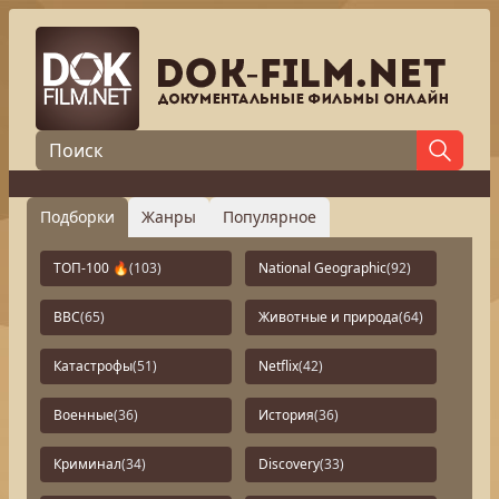
Подборки
Жанры
Популярное
ТОП-100 🔥
(103)
National Geographic
(92)
BBC
(65)
Животные и природа
(64)
Катастрофы
(51)
Netflix
(42)
Военные
(36)
История
(36)
Криминал
(34)
Discovery
(33)