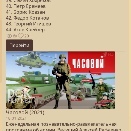
39. Семен Хохряков
40. Петр Еремеев
41. Борис Ковзан
42. Федор Котанов
43. Георгий Игишев
44. Яков Крейзер
6к
20
Перейти
Часовой (2021)
18.01.2021
Еженедельная познавательно-развлекательная
программа об армии. Ведущий Алексей Рафаенко