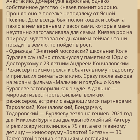
Анастасию. Дочери уже взрослые, однако
собственное детство Князев помнит хорошо.
Прошло оно в поселке неподалеку от Ясной
Поляны. Дом всегда был полон кошек и собак, а
пахло в нем вареньем и засолками, которые мама
неустанно заготавливала для семьи. Князев рос на
природе, чувствовал ее дыхание и сейчас что ни
посадит в землю, то пойдет в рост.
- Однажды 13-летний московский школьник Коля
Бурляев случайно столкнулся у памятника Юрию
Долгорукому с 23-летним Андреем Кончаловским.
Режиссер присмотрелся к обаятельному подростку
и пригласил сниматься в кино. Сразу после выхода
на экраны фильма «Мальчик и голубь» о Коле
Бурляеве заговорили как о чуде. А дальше —
мировая известность, фильмы великих
режиссеров, встречи с выдающимися партнерами:
Тарковский, Кончаловский, Бондарчук,
Тодоровский — Бурляеву везло на гениев. 2021 год
для Николая Бурляева дважды юбилейный. Актеру
и режиссеру исполнилось 75 лет, а его главному
детищу — кинофоруму «Золотой Витязь» — 30.
Также этой осенью к званиям и регалиям