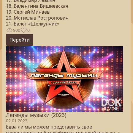
17. Владимир Левкин
18. Валентина Вишневская
19. Сергей Минаев
20. Мстислав Ростропович
21. Балет «Щелкунчик»
900
0
Перейти
Легенды музыки (2023)
02.01.2023
Едва ли мы можем представить свое
существование без любимых мелодий и песен, с