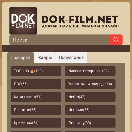
Подборки
Жанры
Популярное
ТОП-100 🔥
(103)
National Geographic
(92)
BBC
(65)
Животные и природа
(64)
Катастрофы
(51)
Netflix
(42)
Военные
(36)
История
(36)
Криминал
(34)
Discovery
(33)