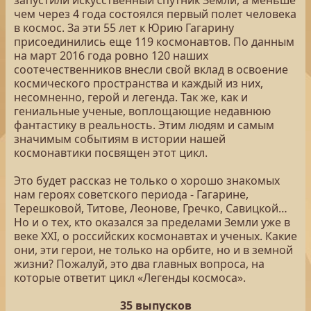
запустили искусственный спутник Земли, а меньше
чем через 4 года состоялся первый полет человека
в космос. За эти 55 лет к Юрию Гагарину
присоединились еще 119 космонавтов. По данным
на март 2016 года ровно 120 наших
соотечественников внесли свой вклад в освоение
космического пространства и каждый из них,
несомненно, герой и легенда. Так же, как и
гениальные ученые, воплощающие недавнюю
фантастику в реальность. Этим людям и самым
значимым событиям в истории нашей
космонавтики посвящен этот цикл.
Это будет рассказ не только о хорошо знакомых
нам героях советского периода - Гагарине,
Терешковой, Титове, Леонове, Гречко, Савицкой…
Но и о тех, кто оказался за пределами Земли уже в
веке XXI, о российских космонавтах и ученых. Какие
они, эти герои, не только на орбите, но и в земной
жизни? Пожалуй, это два главных вопроса, на
которые ответит цикл «Легенды космоса».
35 выпусков