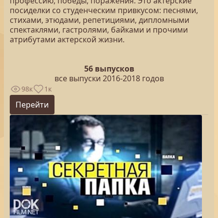
профессию, победы, поражения. Это актерские
посиделки со студенческим привкусом: песнями,
стихами, этюдами, репетициями, дипломными
спектаклями, гастролями, байками и прочими
атрибутами актерской жизни.
56 выпусков
все выпуски 2016-2018 годов
98к
1к
Перейти