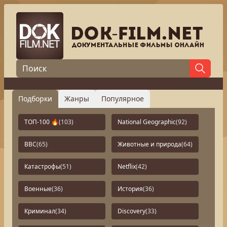
Подборки
Жанры
Популярное
ТОП-100 🔥
(103)
National Geographic
(92)
BBC
(65)
Животные и природа
(64)
Катастрофы
(51)
Netflix
(42)
Военные
(36)
История
(36)
Криминал
(34)
Discovery
(33)