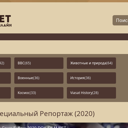
92)
BBC
(65)
Животные и природа
(64)
Военные
(36)
История
(36)
Космос
(33)
Viasat History
(28)
ециальный Репортаж (2020)