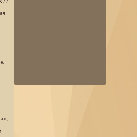
сии.
ая
е.
ежи,
,