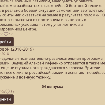
ываться военным лётчиком, мало уметь управлять
олётом и разбираться в сложнейшей бортовой технике.
ь в реальной боевой ситуации самолёт или вертолёт мог
 сбиты или оказаться на земле в результате поломки. К
мотно скрываться от противника и выживать в
ремальных условиях – этому учат лётчиков в
нировочном центре.
00
17
рейти
овой (2018-2019)
9.2018
недельная познавательно-развлекательная программа
армии. Ведущий Алексей Рафаенко отправится в такие ме
 еще не ступала нога гражданского человека. Зрители
ают все о жизни российской армии и испытают новейше
ружение и военную технику.
54 выпуска
40к
3к
рейти