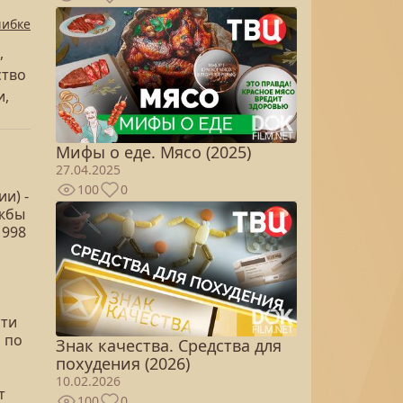
шибке
,
ство
и,
Мифы о еде. Мясо (2025)
27.04.2025
100
0
и) -
ужбы
1998
сти
 по
Знак качества. Средства для
похудения (2026)
10.02.2026
т
100
0