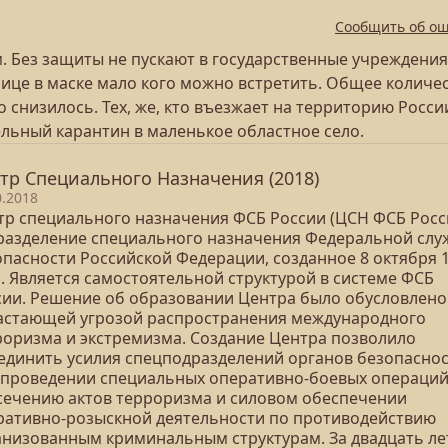
Сообщить об о
 Без защиты не пускают в государственные учреждения
лице в маске мало кого можно встретить. Общее количе
 снизилось. Тех, же, кто въезжает на территорию Росси
льный карантин в маленькое областное село.
тр Специального Назначения (2018)
0.2018
тр специального назначения ФСБ России (ЦСН ФСБ Росси
разделение специального назначения Федеральной сл
опасности Российской Федерации, созданное 8 октября 
а. Является самостоятельной структурой в системе ФСБ
сии. Решение об образовании Центра было обусловлено
астающей угрозой распространения международного
роризма и экстремизма. Создание Центра позволило
единить усилия спецподразделений органов безопасно
 проведении специальных оперативно-боевых операций
сечению актов терроризма и силовом обеспечении
ративно-розыскной деятельности по противодействию
анизованным криминальным структурам. За двадцать ле