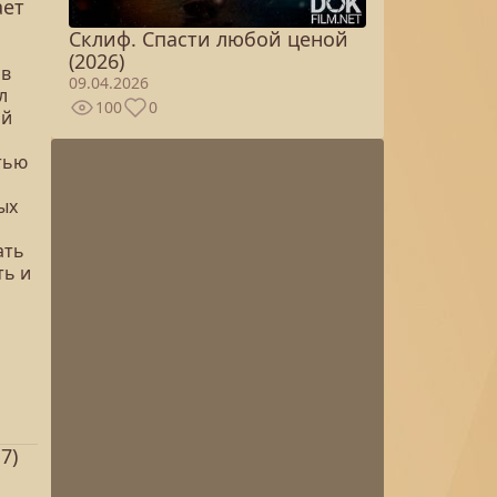
ает
Склиф. Спасти любой ценой
(2026)
 в
09.04.2026
л
100
0
ой
тью
ых
ать
ть и
7)