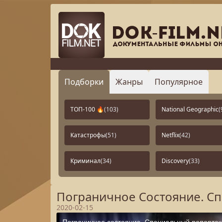
Подборки
Жанры
Популярное
ТОП-100 🔥
(103)
National Geographic
(
Катастрофы
(51)
Netflix
(42)
Криминал
(34)
Discovery
(33)
Пограничное Состояние. Сп
2020-02-15