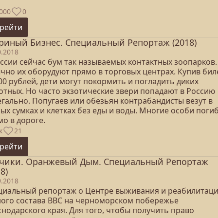
000
0
рейти
риный Бизнес. Специальный Репортаж (2018)
0.2018
оссии сейчас бум так называемых контактных зоопарков.
чно их оборудуют прямо в торговых центрах. Купив бил
00 рублей, дети могут покормить и погладить диких
отных. Но часто экзотические звери попадают в Россию
егально. Попугаев или обезьян контрабандисты везут в
ых сумках и клетках без еды и воды. Многие особи поги
о в дороге.
к
21
рейти
чики. Оранжевый Дым. Специальный Репортаж
8)
9.2018
циальный репортаж о Центре выживания и реабилитац
ного состава ВВС на черноморском побережье
нодарского края. Для того, чтобы получить право