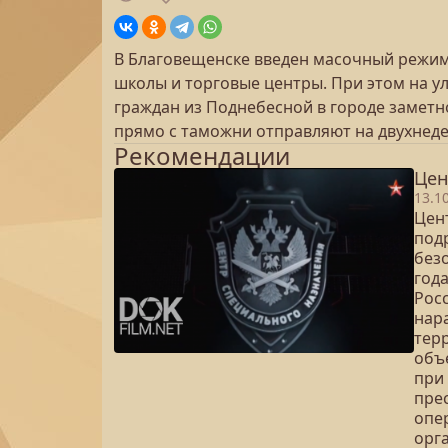
В Благовещенске введен масочный режим.
школы и торговые центры. При этом на у
граждан из Поднебесной в городе заметно
прямо с таможни отправляют на двухнеде
Рекомендации
Цен
13.1
Цен
под
без
год
Рос
нар
тер
объ
при
пре
опе
орг