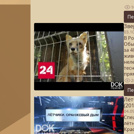
1
Пе
Зве
03.1
В Р
Обы
за 4
жив
нел
тесн
прям
2
Пе
Лёт
(201
04.0
Спе
лёт
Крас