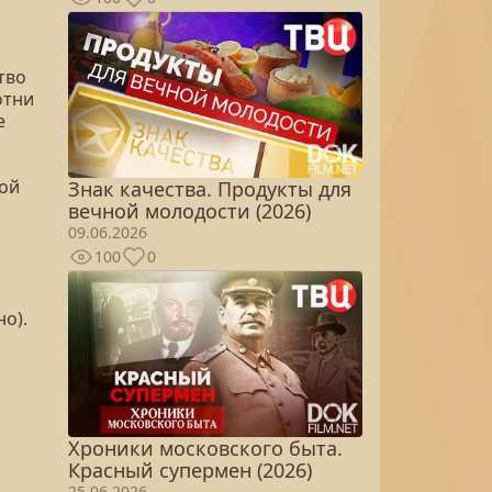
тво
отни
е
ной
Знак качества. Продукты для
вечной молодости (2026)
09.06.2026
100
0
о).
Хроники московского быта.
Красный супермен (2026)
25.06.2026