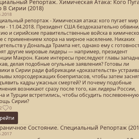
циальный Репортаж. Химическая Атака: Кого Пуг
 В Сирии (2018)
4.2018
иальный репортаж - Химическая атака: кого пугает мир
ии - 11.04.2018. Президент США бездоказательно обвини
сию и сирийские правительственные войска в химическ
ке с применением хлора на мирное население. Никаких
етельств у Дональда Трампа нет, однако ему с готовнос
рят другие мировые лидеры — например, президент
нции Макрон. Какие интересы преследуют главы западн
жав, делая подобные огульные заявления? Готовы ли
вики в Сирии ради фабрикации «доказательств» устраив
рывы хлорсодержащих боеприпасов, чтобы затем засня
дъявить кадры ужасных смертей? И почему подобные
нения возникают сразу после того, как лидеры России,
на и Турции встретились, чтобы обсудить послевоенную
ощь Сирии?
2
0
рейти
раничное Состояние. Специальный Репортаж (201
5.2017