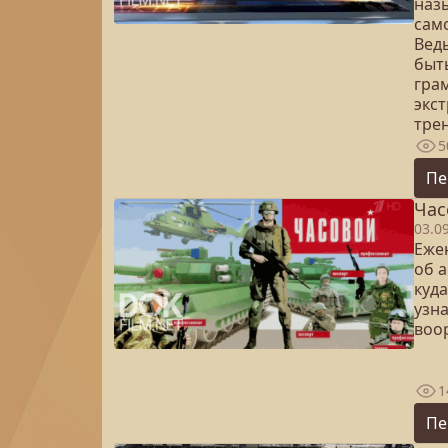
наз
сам
Вед
быть
гра
экст
тре
5
Пе
Час
03.0
Еже
об 
куда
узн
воо
1
Пе