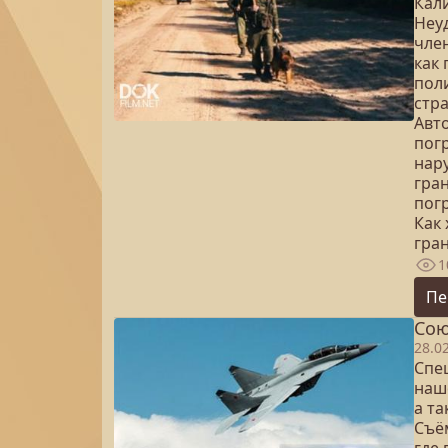
Кал
Неу
чле
как 
пол
стра
Авт
пог
нар
гра
пог
Как
гра
1
Пе
Сою
28.0
Спец
наше
а т
Съё