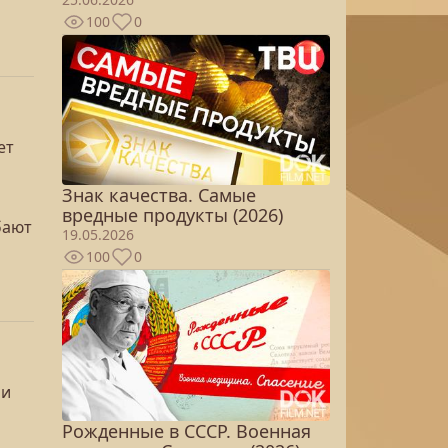
100
0
ет
Знак качества. Самые
вредные продукты (2026)
бают
19.05.2026
100
0
ии
Рожденные в СССР. Военная