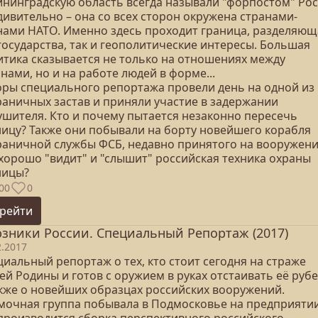
ининградскую область всегда называли "форпостом" Рос
дивительно – она со всех сторон окружена странами-
нами НАТО. Именно здесь проходит граница, разделяющ
государства, так и геополитические интересы. Большая
итика сказывается не только на отношениях между
нами, но и на работе людей в форме...
оры специального репортажа провели день на одной из
раничных застав и приняли участие в задержании
ушителя. Кто и почему пытается незаконно пересечь
ницу? Также они побывали на борту новейшего корабля
раничной службы ФСБ, недавно принятого на вооружени
 хорошо "видит" и "слышит" российская техника охраны
ницы?
00
0
рейти
зники России. Специальный Репортаж (2017)
2.2017
иальный репортаж о тех, кто стоит сегодня на страже
й Родины и готов с оружием в руках отстаивать её руб
акже о новейших образцах российских вооружений.
мочная группа побывала в Подмосковье на предприятии