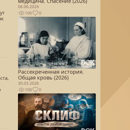
медицина. Спасение (2026)
06.06.2026
ут
100
0
ак
Рассекреченная история.
Общая кровь (2026)
ста,
30.03.2026
е
100
0