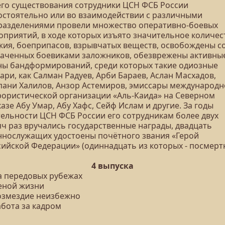
его существования сотрудники ЦСН ФСБ России
остоятельно или во взаимодействии с различными
разделениями провели множество оперативно-боевых
оприятий, в ходе которых изъято значительное количес
жия, боеприпасов, взрывчатых веществ, освобождены с
ваченных боевиками заложников, обезврежены активны
ны бандформирований, среди которых такие одиозные
ари, как Салман Радуев, Арби Бараев, Аслан Масхадов,
пани Халилов, Анзор Астемиров, эмиссары международ
рористической организации «Аль-Каида» на Северном
азе Абу Умар, Абу Хафс, Сейф Ислам и другие. За годы
тельности ЦСН ФСБ России его сотрудникам более двух
яч раз вручались государственные награды, двадцать
ннослужащих удостоены почётного звания «Герой
сийской Федерации» (одиннадцать из которых - посмертн
4 выпуска
На передовых рубежах
Ценой жизни
Возмездие неизбежно
абота за кадром