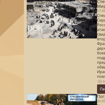
Спе
Мир
17.0
Спец
Сир
Рос
ата
свид
вто
Фра
дер
бое
под
пре
обви
Ира
пом
3
Пе
Пог
30.0