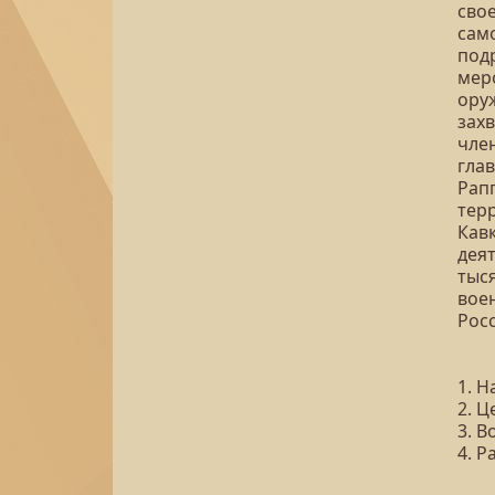
сво
сам
под
мер
ору
зах
чле
глав
Рап
тер
Кавк
дея
тыс
вое
Рос
1. 
2. 
3. 
4. Р