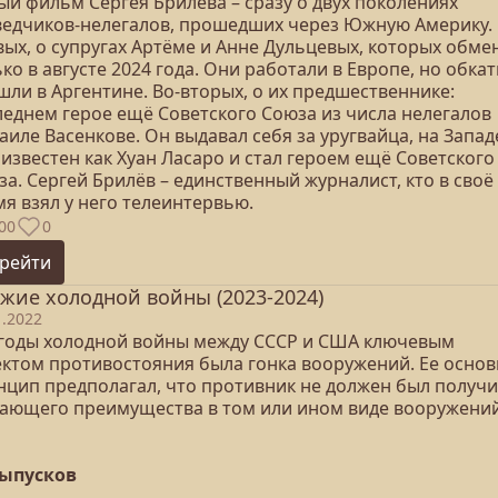
ый фильм Сергея Брилёва – сразу о двух поколениях
ведчиков-нелегалов, прошедших через Южную Америку. 
вых, о супругах Артёме и Анне Дульцевых, которых обме
ко в августе 2024 года. Они работали в Европе, но обкат
шли в Аргентине. Во-вторых, о их предшественнике:
леднем герое ещё Советского Союза из числа нелегалов
иле Васенкове. Он выдавал себя за уругвайца, на Запад
известен как Хуан Ласаро и стал героем ещё Советского
а. Сергей Брилёв – единственный журналист, кто в своё
я взял у него телеинтервью.
00
0
рейти
жие холодной войны (2023-2024)
1.2022
 годы холодной войны между СССР и США ключевым
ектом противостояния была гонка вооружений. Ее осно
нцип предполагал, что противник не должен был получ
ающего преимущества в том или ином виде вооружений
выпусков