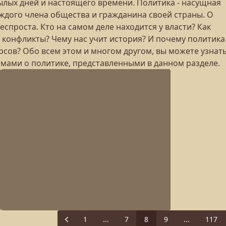
лых дней и настоящего времени. Политика - насущная
каждого члена общества и гражданина своей страны. О
еспроста. Кто на самом деле находится у власти? Как
конфликты? Чему нас учит история? И почему политика
рсов? Обо всем этом и многом другом, вы можете узнать
ами о политике, представленными в данном разделе.
1
...
7
8
9
...
117
Previous