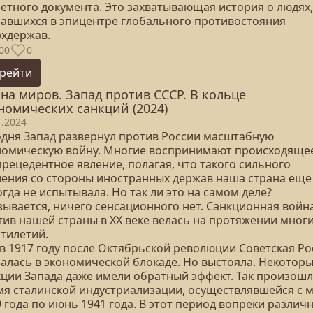
ретного документа. Это захватывающая история о людях,
завшихся в эпицентре глобального противостояния
рхдержав.
00
0
рейти
на миров. Запад против СССР. В кольце
номических санкций (2024)
1.2024
одня Запад развернул против России масштабную
номическую войну. Многие воспринимают происходящее
рецедентное явление, полагая, что такого сильного
ления со стороны иностранных держав наша страна еще
гда не испытывала. Но так ли это на самом деле?
зывается, ничего сенсационного нет. Санкционная войн
тив нашей страны в XX веке велась на протяжении мног
ятилетий.
 в 1917 году после Октябрьской революции Советская Ро
залась в экономической блокаде. Но выстояла. Некотор
кции Запада даже имели обратный эффект. Так произошл
мя сталинской индустриализации, осуществлявшейся с 
 года по июнь 1941 года. В этот период вопреки различ