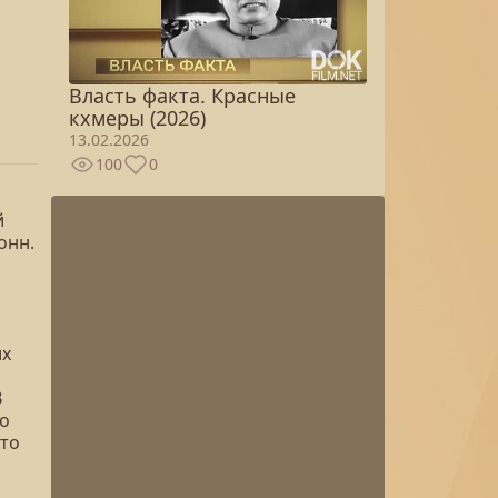
Власть факта. Красные
кхмеры (2026)
13.02.2026
100
0
й
онн.
их
В
го
что