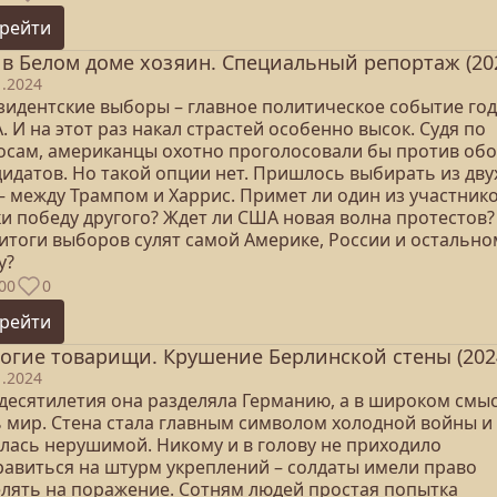
рейти
 в Белом доме хозяин. Специальный репортаж (20
1.2024
зидентские выборы – главное политическое событие год
 И на этот раз накал страстей особенно высок. Судя по
осам, американцы охотно проголосовали бы против об
дидатов. Но такой опции нет. Пришлось выбирать из дву
– между Трампом и Харрис. Примет ли один из участник
ки победу другого? Ждет ли США новая волна протестов?
 итоги выборов сулят самой Америке, России и остально
у?
00
0
рейти
огие товарищи. Крушение Берлинской стены (202
1.2024
 десятилетия она разделяла Германию, а в широком смыс
ь мир. Стена стала главным символом холодной войны и
алась нерушимой. Никому и в голову не приходило
равиться на штурм укреплений – солдаты имели право
елять на поражение. Сотням людей простая попытка