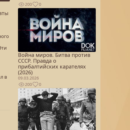
200
0
аты
ного
Эти
Война миров. Битва против
СССР. Правда о
прибалтийских карателях
(2026)
л в
09.03.2026
200
0