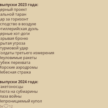
 выпуски 2023 года:
Ядерный проект
тальной таран
дар за горизонт
осподство в воздухе
ртиллерийская дуэль
дерные хот-доги
Разрывая броню
крытая угроза
Штурмовой удар
 Солдаты третьего измерения
 Неуловимые ракеты
Рубеж перехвата
 Морские аэродромы
 Небесная стража
 выпуски 2024 года:
 Ракетоносцы
 Охота на субмарины
Глаза войны
 Непроницаемый купол
6к
12