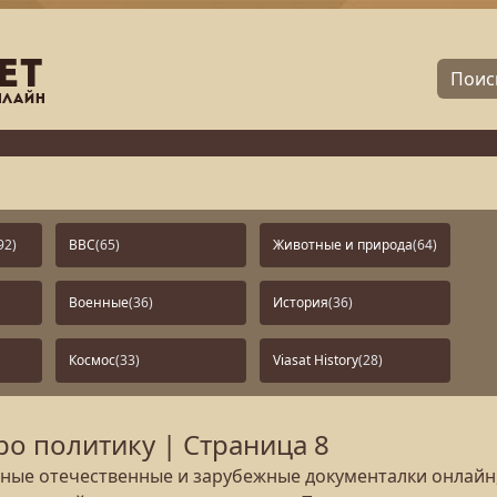
92)
BBC
(65)
Животные и природа
(64)
Военные
(36)
История
(36)
Космос
(33)
Viasat History
(28)
о политику | Страница 8
ые отечественные и зарубежные документалки онлайн