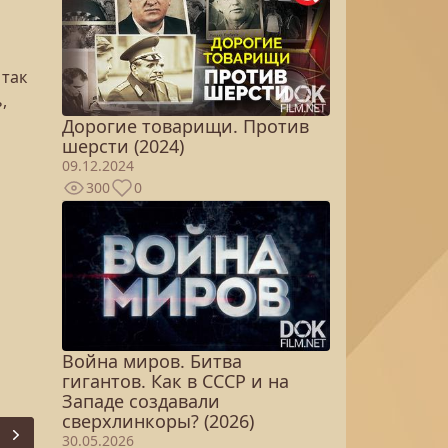
 так
,
Дорогие товарищи. Против
шерсти (2024)
09.12.2024
300
0
Война миров. Битва
гигантов. Как в СССР и на
Западе создавали
сверхлинкоры? (2026)
30.05.2026
Next