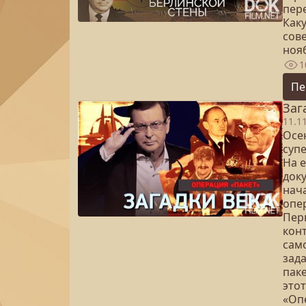
пер
Как
сов
ноя
1
Пе
Заг
11.1
Осе
суп
На е
док
нач
опе
Пер
кон
сам
зад
паке
это
«Опе