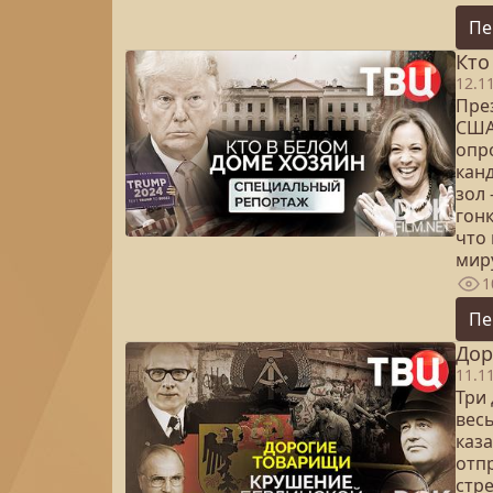
Пе
Кто
12.1
Пре
США.
опр
кан
зол 
гон
что
мир
1
Пе
Дор
11.1
Три
вес
каз
отп
стр