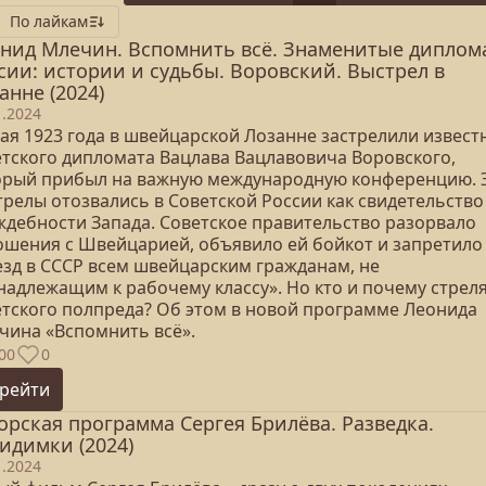
По лайкам
нид Млечин. Вспомнить всё. Знаменитые диплом
сии: истории и судьбы. Воровский. Выстрел в
анне (2024)
1.2024
мая 1923 года в швейцарской Лозанне застрелили извест
етского дипломата Вацлава Вацлавовича Воровского,
орый прибыл на важную международную конференцию. 
трелы отозвались в Советской России как свидетельство
ждебности Запада. Советское правительство разорвало
ошения с Швейцарией, объявило ей бойкот и запретило
езд в СССР всем швейцарским гражданам, не
надлежащим к рабочему классу». Но кто и почему стреля
етского полпреда? Об этом в новой программе Леонида
чина «Вспомнить всё».
00
0
рейти
орская программа Сергея Брилёва. Разведка.
идимки (2024)
1.2024