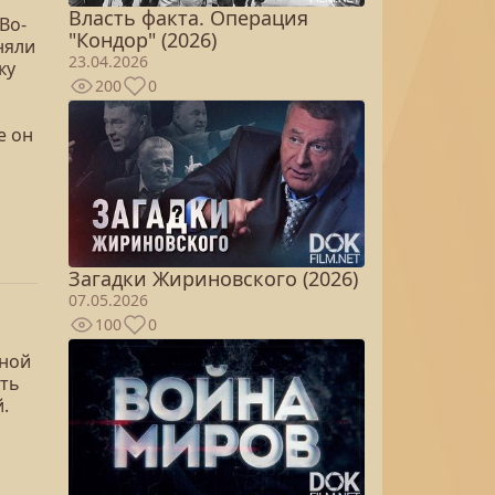
Власть факта. Операция
Во-
"Кондор" (2026)
няли
23.04.2026
ку
200
0
е он
Загадки Жириновского (2026)
07.05.2026
100
0
вной
ить
.