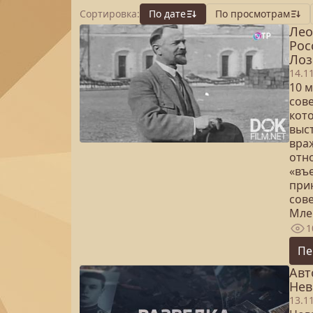
Сортировка:
По дате
По просмотрам
Лео
Рос
Лоз
14.1
10 
сов
кот
выс
вра
отн
«въ
при
сов
Мле
1
Пе
Авт
Нев
13.1