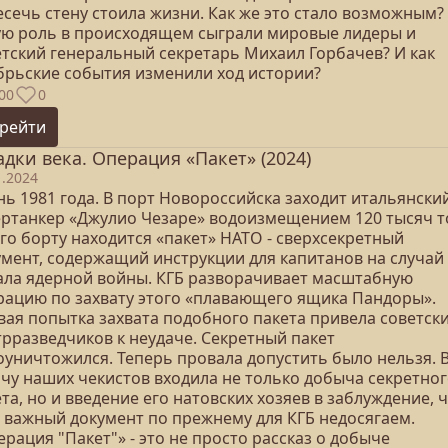
есечь стену стоила жизни. Как же это стало возможным?
ую роль в происходящем сыграли мировые лидеры и
етский генеральный секретарь Михаил Горбачев? И как
брьские события изменили ход истории?
00
0
рейти
адки века. Операция «Пакет» (2024)
1.2024
нь 1981 года. В порт Новороссийска заходит итальянски
ертанкер «Джулио Чезаре» водоизмещением 120 тысяч т
го борту находится «пакет» НАТО - сверхсекретный
умент, содержащий инструкции для капитанов на случай
ала ядерной войны. КГБ разворачивает масштабную
рацию по захвату этого «плавающего ящика Пандоры».
вая попытка захвата подобного пакета привела советск
трразведчиков к неудаче. Секретный пакет
оуничтожился. Теперь провала допустить было нельзя. 
ачу наших чекистов входила не только добыча секретно
та, но и введение его натовских хозяев в заблуждение, 
т важный документ по прежнему для КГБ недосягаем.
рация "Пакет"» - это не просто рассказ о добыче