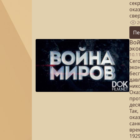
сек
ока
све
2
Пе
Вой
эко
10.1
Сег
эко
бесп
дав
нико
Ока
про
дес
Так,
ока
сан
вре
1929