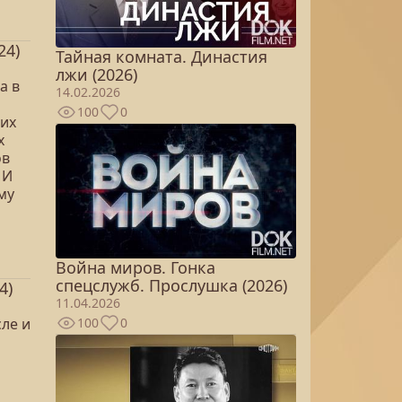
24)
Тайная комната. Династия
лжи (2026)
а в
14.02.2026
100
0
оих
х
ов
 И
му
Война миров. Гонка
спецслужб. Прослушка (2026)
4)
11.04.2026
ле и
100
0