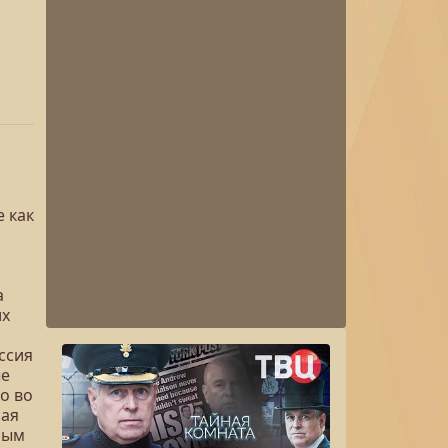
 как
а
их
ссия
ые
о во
мая
ным