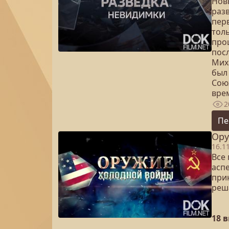
Нов
раз
пер
толь
про
пос
Миха
был 
Союз
врем
2
Пе
Ору
16.1
Все
асп
при
реш
18 