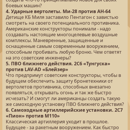
боевых машин?
4. Ударные вертолеты. Ми-28 против AH-64
Детище КБ Миля заставило Пентагон с завистью
смотреть на своего потенциального противника.
Американские конструкторы понимали - надо
создавать настоящие многоцелевые воздушные
комплексы. Маневренные, защищенные и
оснащенные самым современным вооружением,
способным пробивать любую броню. Чем ответят
на это советские инженеры?
5. ПВО ближнего действия. 2С6 «Тунгуска»
против LAV-AD «Блейзер»
Что предпримут советские конструкторы, чтобы в
будущем обеспечить защиту бронетехники от
вертолетов противника, способных внезапно
появляться, открывать огонь и так же быстро
исчезать? И смогут ли американцы создать такую
же самоходную установку ПВО ближнего действия?
6. Самоходные артиллерийские установки. 2С7
«Пион» против М110»
Классическая артиллерия уходит в прошлое.
Будущее - за ракетным вооружением. Как быстро