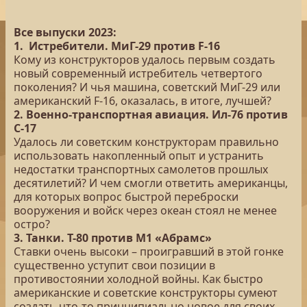
Все выпуски 2023:
1. Истребители. МиГ-29 против F-16
Кому из конструкторов удалось первым создать
новый современный истребитель четвертого
поколения? И чья машина, советский МиГ-29 или
американский F-16, оказалась, в итоге, лучшей?
2. Военно-транспортная авиация. Ил-76 против
С-17
Удалось ли советским конструкторам правильно
использовать накопленный опыт и устранить
недостатки транспортных самолетов прошлых
десятилетий? И чем смогли ответить американцы,
для которых вопрос быстрой переброски
вооружения и войск через океан стоял не менее
остро?
3. Танки. Т-80 против М1 «Абрамс»
Ставки очень высоки – проигравший в этой гонке
существенно уступит свои позиции в
противостоянии холодной войны. Как быстро
американские и советские конструкторы сумеют
создать что-то принципиально новое для своих