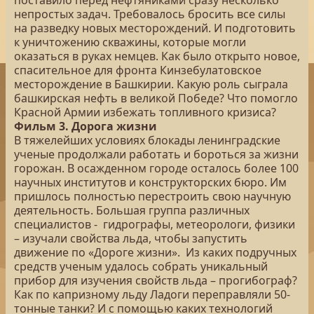
поставило перед нефтяниками сразу несколько
непростых задач. Требовалось бросить все силы
на разведку новых месторождений. И подготовить
к уничтожению скважины, которые могли
оказаться в руках немцев. Как было открыто новое,
спасительное для фронта Кинзебулатовское
месторождение в Башкирии. Какую роль сыграла
башкирская нефть в великой Победе? Что помогло
Красной Армии избежать топливного кризиса?
Фильм 3. Дорога жизни
В тяжелейших условиях блокады ленинградские
ученые продолжали работать и бороться за жизни
горожан. В осажденном городе осталось более 100
научных институтов и конструкторских бюро. Им
пришлось полностью перестроить свою научную
деятельность. Большая группа различных
специалистов - гидрографы, метеорологи, физики
– изучали свойства льда, чтобы запустить
движение по «Дороге жизни». Из каких подручных
средств ученым удалось собрать уникальный
прибор для изучения свойств льда – прогибограф?
Как по капризному льду Ладоги переправляли 50-
тонные танки? И с помощью каких технологий