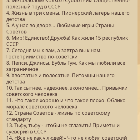
3. Металлолом! Колхоз! Субботник! Общественно-
полезный труд в СССР
4. Жизнь в три смены. Пионерский лагерь нашего
детства
5. А у нас во дворе… Любимые игры Страны
Советов
6. Мир! Единство! Дружба! Как жили 15 республик
СССР
7. Сегодня мы к вам, а завтра вы к нам.
Гостеприимство по-советски
8. Пепси. Джинсы. Бубль Гум. Как мы любили все
заграничное
9. Хвостатые и полосатые. Питомцы нашего
детства
10. Так сытнее, надежнее, экономнее… Привычки
советского человека
11. Что такое хорошо и что такое плохо. Облико
морале советского человека
12. Страна Советов - жизнь по советскому
стандарту
13. Тьфу, тьфу - чтобы не сглазить! Приметы и
суеверия в СССР
14. «Все не как у людей!» Что не любил советский