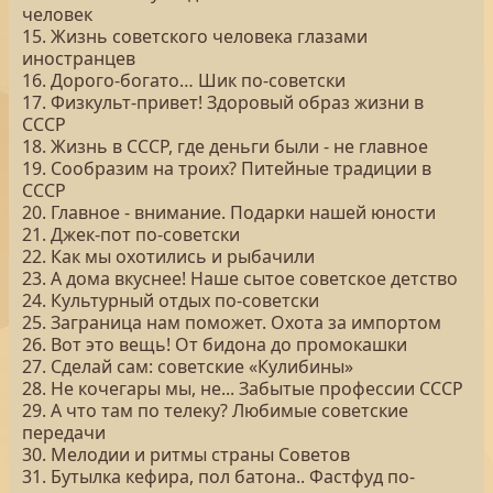
человек
15. Жизнь советского человека глазами
иностранцев
16. Дорого-богато… Шик по-советски
17. Физкульт-привет! Здоровый образ жизни в
СССР
18. Жизнь в СССР, где деньги были - не главное
19. Сообразим на троих? Питейные традиции в
СССР
20. Главное - внимание. Подарки нашей юности
21. Джек-пот по-советски
22. Как мы охотились и рыбачили
23. А дома вкуснее! Наше сытое советское детство
24. Культурный отдых по-советски
25. Заграница нам поможет. Охота за импортом
26. Вот это вещь! От бидона до промокашки
27. Сделай сам: советские «Кулибины»
28. Не кочегары мы, не... Забытые профессии СССР
29. А что там по телеку? Любимые советские
передачи
30. Мелодии и ритмы страны Советов
31. Бутылка кефира, пол батона.. Фастфуд по-