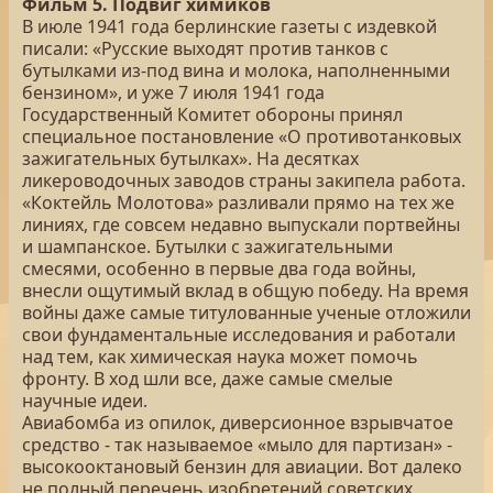
Фильм 5. Подвиг химиков
В июле 1941 года берлинские газеты с издевкой
писали: «Русские выходят против танков с
бутылками из-под вина и молока, наполненными
бензином», и уже 7 июля 1941 года
Государственный Комитет обороны принял
специальное постановление «О противотанковых
зажигательных бутылках». На десятках
ликероводочных заводов страны закипела работа.
«Коктейль Молотова» разливали прямо на тех же
линиях, где совсем недавно выпускали портвейны
и шампанское. Бутылки с зажигательными
смесями, особенно в первые два года войны,
внесли ощутимый вклад в общую победу. На время
войны даже самые титулованные ученые отложили
свои фундаментальные исследования и работали
над тем, как химическая наука может помочь
фронту. В ход шли все, даже самые смелые
научные идеи.
Авиабомба из опилок, диверсионное взрывчатое
средство - так называемое «мыло для партизан» -
высокооктановый бензин для авиации. Вот далеко
не полный перечень изобретений советских