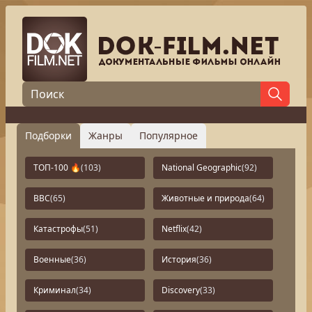
Подборки
Жанры
Популярное
ТОП-100 🔥
(103)
National Geographic
(92)
BBC
(65)
Животные и природа
(64)
Катастрофы
(51)
Netflix
(42)
Военные
(36)
История
(36)
Криминал
(34)
Discovery
(33)