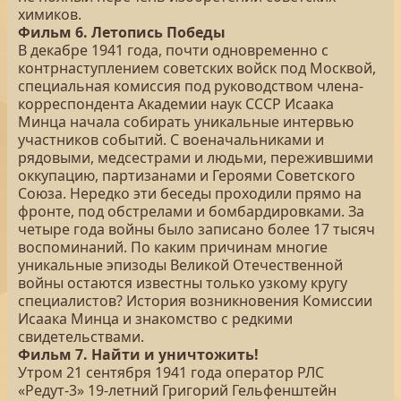
химиков.
Фильм 6. Летопись Победы
В декабре 1941 года, почти одновременно с
контрнаступлением советских войск под Москвой,
специальная комиссия под руководством члена-
корреспондента Академии наук СССР Исаака
Минца начала собирать уникальные интервью
участников событий. С военачальниками и
рядовыми, медсестрами и людьми, пережившими
оккупацию, партизанами и Героями Советского
Союза. Нередко эти беседы проходили прямо на
фронте, под обстрелами и бомбардировками. За
четыре года войны было записано более 17 тысяч
воспоминаний. По каким причинам многие
уникальные эпизоды Великой Отечественной
войны остаются известны только узкому кругу
специалистов? История возникновения Комиссии
Исаака Минца и знакомство с редкими
свидетельствами.
Фильм 7. Найти и уничтожить!
Утром 21 сентября 1941 года оператор РЛС
«Редут-3» 19-летний Григорий Гельфенштейн