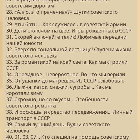
советским дорогам
28. «Алло, это прачечная?» Шутки советского
человека
29. Аты-баты... Как служилось в советской армии
30. Дети с ключом на шее. Игры рожденных в СССР
31. Скорей включайте телик! Любимые передачи
нашей юности
32. Вверх по социальной лестнице! Ступени жизни
советского человека
33. За романтикой на край света. Как мы строили
СССР
34. Очевидное - невероятное. Во что мы верили
35. От ушанки до матрешек. Из СССР с любовью
36. Лыжня, каток, снежки, сугробы... Как мы
коротали зиму
37. Скромно, но со вкусом... Особенности
советского ремонта
38. И роскошь, и средство передвижения... Личный
транспорт в СССР
39. Самый лучший день. Будни советского
человека
40. 01, 03, 07... Кто спешил на помощь советскому