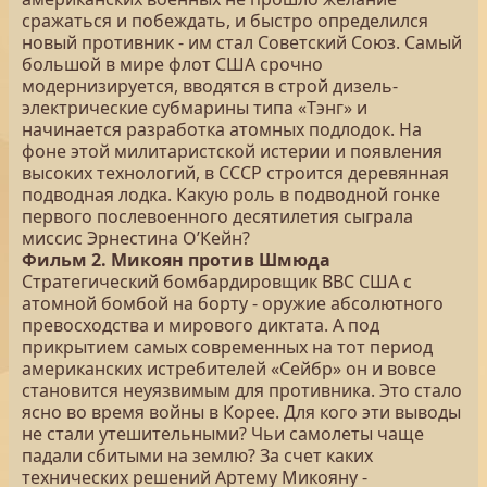
сражаться и побеждать, и быстро определился
новый противник - им стал Советский Союз. Самый
большой в мире флот США срочно
модернизируется, вводятся в строй дизель-
электрические субмарины типа «Тэнг» и
начинается разработка атомных подлодок. На
фоне этой милитаристской истерии и появления
высоких технологий, в СССР строится деревянная
подводная лодка. Какую роль в подводной гонке
первого послевоенного десятилетия сыграла
миссис Эрнестина О’Кейн?
Фильм 2. Микоян против Шмюда
Стратегический бомбардировщик ВВС США с
атомной бомбой на борту - оружие абсолютного
превосходства и мирового диктата. А под
прикрытием самых современных на тот период
американских истребителей «Сейбр» он и вовсе
становится неуязвимым для противника. Это стало
ясно во время войны в Корее. Для кого эти выводы
не стали утешительными? Чьи самолеты чаще
падали сбитыми на землю? За счет каких
технических решений Артему Микояну -