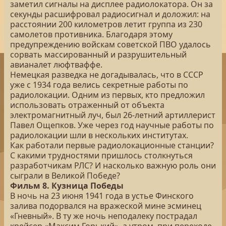
заметил сигналы на дисплее радиолокатора. Он за
секунды расшифровал радиосигнал и доложил: на
расстоянии 200 километров летит группа из 230
самолетов противника. Благодаря этому
предупреждению войскам советской ПВО удалось
сорвать массированный и разрушительный
авианалет люфтваффе.
Немецкая разведка не догадывалась, что в СССР
уже с 1934 года велись секретные работы по
радиолокации. Одним из первых, кто предложил
использовать отраженный от объекта
электромагнитный луч, был 26-летний артиллерист
Павел Ощепков. Уже через год научные работы по
радиолокации шли в нескольких институтах.
Как работали первые радиолокационные станции?
С какими трудностями пришлось столкнуться
разработчикам РЛС? И насколько важную роль они
сыграли в Великой Победе?
Фильм 8. Кузница Победы
В ночь на 23 июня 1941 года в устье Финского
залива подорвался на вражеской мине эсминец
«Гневный». В ту же ночь неподалеку пострадал