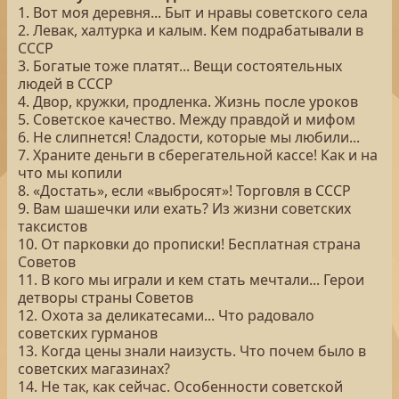
1. Вот моя деревня... Быт и нравы советского села
2. Левак, халтурка и калым. Кем подрабатывали в
СССР
3. Богатые тоже платят... Вещи состоятельных
людей в СССР
4. Двор, кружки, продленка. Жизнь после уроков
5. Советское качество. Между правдой и мифом
6. Не слипнется! Сладости, которые мы любили...
7. Храните деньги в сберегательной кассе! Как и на
что мы копили
8. «Достать», если «выбросят»! Торговля в СССР
9. Вам шашечки или ехать? Из жизни советских
таксистов
10. От парковки до прописки! Бесплатная страна
Советов
11. В кого мы играли и кем стать мечтали... Герои
детворы страны Советов
12. Охота за деликатесами... Что радовало
советских гурманов
13. Когда цены знали наизусть. Что почем было в
советских магазинах?
14. Не так, как сейчас. Особенности советской