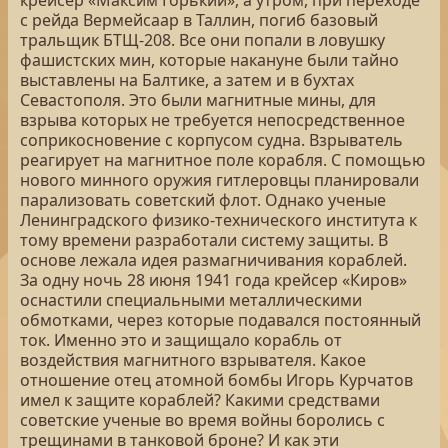
крейсер «Максим Горький», а утром, при переходе
с рейда Вермейсаар в Таллин, погиб базовый
тральщик БТЩ-208. Все они попали в ловушку
фашистских мин, которые накануне были тайно
выставлены на Балтике, а затем и в бухтах
Севастополя. Это были магнитные мины, для
взрыва которых не требуется непосредственное
соприкосновение с корпусом судна. Взрыватель
реагирует на магнитное поле корабля. С помощью
нового минного оружия гитлеровцы планировали
парализовать советский флот. Однако ученые
Ленинградского физико-технического института к
тому времени разработали систему защиты. В
основе лежала идея размагничивания кораблей.
За одну ночь 28 июня 1941 года крейсер «Киров»
оснастили специальными металлическими
обмотками, через которые подавался постоянный
ток. Именно это и защищало корабль от
воздействия магнитного взрывателя. Какое
отношение отец атомной бомбы Игорь Курчатов
имел к защите кораблей? Какими средствами
советские ученые во время войны боролись с
трещинами в танковой броне? И как эти