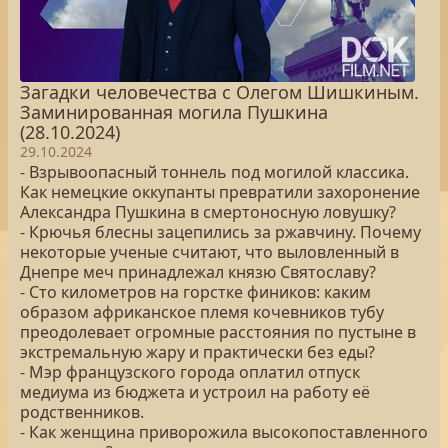
Загадки человечества с Олегом Шишкиным.
Заминированная могила Пушкина
(28.10.2024)
29.10.2024
- Взрывоопасный тоннель под могилой классика.
Как немецкие оккупанты превратили захоронение
Александра Пушкина в смертоносную ловушку?
- Крючья блесны зацепились за ржавчину. Почему
некоторые ученые считают, что выловленный в
Днепре меч принадлежал князю Святославу?
- Сто километров на горстке фиников: каким
образом африканское племя кочевников тубу
преодолевает огромные расстояния по пустыне в
экстремальную жару и практически без еды?
- Мэр французского города оплатил отпуск
медиума из бюджета и устроил на работу её
родственников.
- Как женщина приворожила высокопоставленного