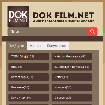
Подборки
Жанры
Популярное
ТОП-100 🔥
(103)
National Geographic
(92)
BBC
(65)
Животные и природа
(64)
Катастрофы
(51)
Netflix
(42)
Военные
(36)
История
(36)
Криминал
(34)
Discovery
(33)