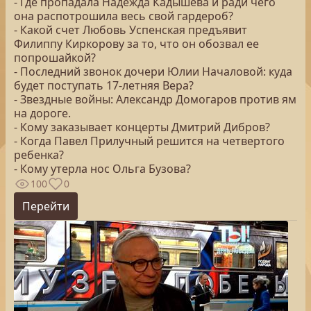
- Где пропадала Надежда Кадышева и ради чего
она распотрошила весь свой гардероб?
- Какой счет Любовь Успенская предъявит
Филиппу Киркорову за то, что он обозвал ее
попрошайкой?
- Последний звонок дочери Юлии Началовой: куда
будет поступать 17-летняя Вера?
- Звездные войны: Александр Домогаров против ям
на дороге.
- Кому заказывает концерты Дмитрий Дибров?
- Когда Павел Прилучный решится на четвертого
ребенка?
- Кому утерла нос Ольга Бузова?
100
0
Перейти