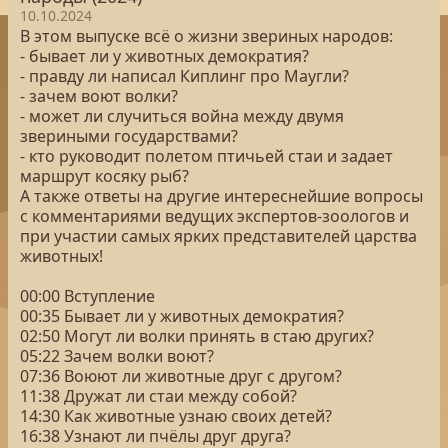
10.10.2024
В этом выпуске всё о жизни звериных народов:
- бывает ли у животных демократия?
- правду ли написал Киплинг про Маугли?
- зачем воют волки?
- может ли случиться война между двумя
звериными государствами?
- кто руководит полетом птичьей стаи и задает
маршрут косяку рыб?
А также ответы на другие интереснейшие вопросы
с комментариями ведущих экспертов-зоологов и
при участии самых ярких представителей царства
животных!
00:00 Вступление
00:35 Бывает ли у животных демократия?
02:50 Могут ли волки принять в стаю других?
05:22 Зачем волки воют?
07:36 Воюют ли животные друг с другом?
11:38 Дружат ли стаи между собой?
14:30 Как животные узнаю своих детей?
16:38 Узнают ли пчёлы друг друга?