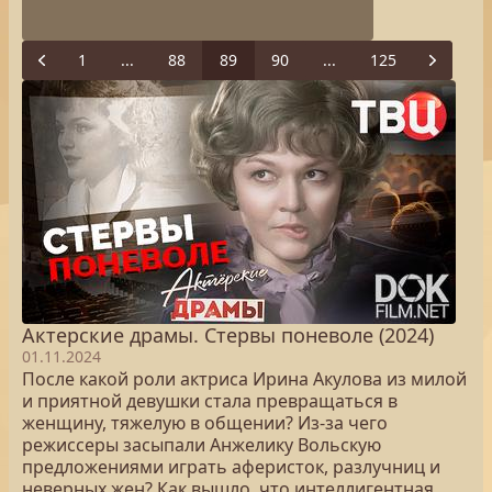
1
...
88
89
90
...
125
Previous
Next
Актерские драмы. Стервы поневоле (2024)
01.11.2024
После какой роли актриса Ирина Акулова из милой
и приятной девушки стала превращаться в
женщину, тяжелую в общении? Из-за чего
режиссеры засыпали Анжелику Вольскую
предложениями играть аферисток, разлучниц и
неверных жен? Как вышло, что интеллигентная