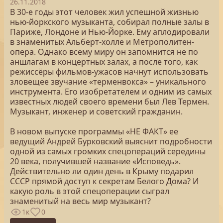
26.11.2018
В 30-е годы этот человек жил успешной жизнью
нью-йоркского музыканта, собирал полные залы в
Париже, Лондоне и Нью-Йорке. Ему аплодировали
в знаменитых Альберт-холле и Метрополитен-
опера. Однако всему миру он запомнится не по
аншлагам в концертных залах, а после того, как
режиссёры фильмов-ужасов начнут использовать
зловещее звучание «терменвокса» – уникального
инструмента. Его изобретателем и одним из самых
известных людей своего времени был Лев Термен.
Музыкант, инженер и советский гражданин.
В новом выпуске программы «НЕ ФАКТ» ее
ведущий Андрей Бурковский выяснит подробности
одной из самых громких спецопераций середины
20 века, получившей название «Исповедь».
Действительно ли один день в Крыму подарил
СССР прямой доступ к секретам Белого Дома? И
какую роль в этой спецоперации сыграл
знаменитый на весь мир музыкант?
1к
0