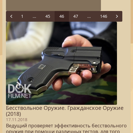
1
...
45
46
47
...
146
Previous
Next
Бесствольное Оружие. Гражданское Оружие
(2018)
17.11.2018
Ведущий проверяет эффективность бесствольного
оружия при помощи различных тестов, для того