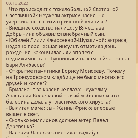
03.10.2023
- Что происходит с тяжелобольной Светланой
Светличной? Неужели актрису насильно
удерживают в психиатрической клинике?
- Внешнее сходство налицо: у Вячеслава
Добрынина объявился внебрачный сын.
- Юбилей Лидии Федосеевой-Шукшиной: актриса,
недавно перенесшая инсульт, отметила день
рождения. Закончилась ли эпопея с
недвижимостью Шукшиных и на ком сейчас женат
Бари Алибасов?
- Открытие памятника Борису Моисееву. Почему
на Троекуровском кладбище не было многих его
друзей и коллег?
- Бриллиант за красивые глаза: неужели у
Анастасии Волочковой новый любовник и что
балерина делала у пластического хирурга?
- Вылитая мама: сын Жанны Фриске впервые
вышел в свет.
- Сколько миллионов должен актер Павел
Деревянко?
- Валерия Ланская отменила свадьбу с