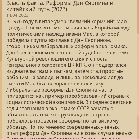
Власть факта. Реформы Дэн Сяопина и
китайский путь (2023)
14.04.2023
В 1976 году в Китае умер "великий кормчий" Мао
Цзедун. После его смерти началась борьба между
политическими наследниками Мао, в которой
победила группа во главе с Дэн Сяопином,
сторонником либеральных реформ в экономике.
Дэн был человеком непростой судьбы – во время
Культурной революции его сняли с поста
генерального секретаря ЦК КПК, он подвергался
издевательствам и пыткам, затем стал простым
рабочим на заводе, и лишь за несколько лет до
смерти Мао был возвращен в политику.
Либеральные реформы Дэн Сяопина часто
приводятся как пример преобразований страны с
социалистической экономикой. В позднесоветские
годы стагнация в экономике СССР зачастую
объяснялась тем, что руководство страны
побоялось провести реформы по китайскому
образцу. Но, по мнению современных учёных,
опыт реформ Дэн Сяопина ни в коем случае нельзя