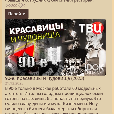
- Бывший сотрудник кухни спалил ресторан.
200
0
Перейти
90-е. Красавицы и чудовища (2023)
21.12.2023
В 90-е только в Москве работали 60 модельных
агентств. И толпы голодных провинциалок были
готовы на все, лишь бы попасть на подиум. Это
сулило славу, деньги и мужа-бизнесмена. Но у
глянцевого бизнеса была мерзкая оборотная
сторона. Как красивых девушек превращали в