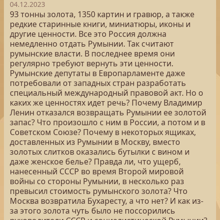
04.12.2023
93 тонны золота, 1350 картин и гравюр, а также
редкие старинные книги, миниатюры, иконы и
другие ценности. Все это Россия должна
немедленно отдать Румынии. Так считают
румынские власти. В последнее время они
регулярно требуют вернуть эти ценности.
Румынские депутаты в Европарламенте даже
потребовали от западных стран разработать
специальный международный правовой акт. Но о
каких же ценностях идет речь? Почему Владимир
Ленин отказался возвращать Румынии ее золотой
запас? Что произошло с ним в России, а потом и в
Советском Союзе? Почему в некоторых ящиках,
доставленных из Румынии в Москву, вместо
золотых слитков оказались бутылки с вином и
даже женское белье? Правда ли, что ущерб,
нанесенный СССР во время Второй мировой
войны со стороны Румынии, в несколько раз
превысил стоимость румынского золота? Что
Москва возвратила Бухаресту, а что нет? И как из-
за этого золота чуть было не поссорились