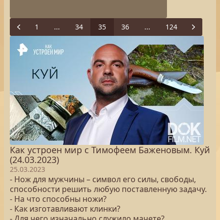
1
...
34
35
36
...
124
Previous
Next
Как устроен мир с Тимофеем Баженовым. Куй
(24.03.2023)
25.03.2023
- Нож для мужчины – символ его силы, свободы,
способности решить любую поставленную задачу.
- На что способны ножи?
- Как изготавливают клинки?
- Для чего изначально служило мачете?