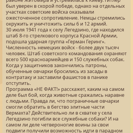
районе Житомира и устремилась к Киеву. Гитлер
был уверен в скорой победе, однако на отдельных
участках советские войска оказывали
ожесточенное сопротивление. Немцы стремились
окружить и уничтожить силы 6 и 12 армий.
30 июля 1941 года к селу Легедзино, где находился
штаб 8-го стрелкового корпуса Красной Армии,
подошла ударная группа «Герман Геринг».
Численность немецких войск - более двух тысяч
человек. Штаб советского командования охраняют
всего 500 красноармейцев и 150 служебных собак.
Когда у защитников закончились патроны,
обученные овчарки бросились из засады в
контратаку и заставили фашистов в панике
отступить.
Программа «НЕ ФАКТ!» расскажет, каким на самом
деле был бой, когда животные сражались наравне
с людьми. Правда ли, что пограничные овчарки
смогли обратить в бегство элитные части
Вермахта? Действительно ли в схватке у села
Легедзино погибли все служебные собаки? И на
самом ли деле четвероногие воины за свои
подвиги получили возможность идти в парадном