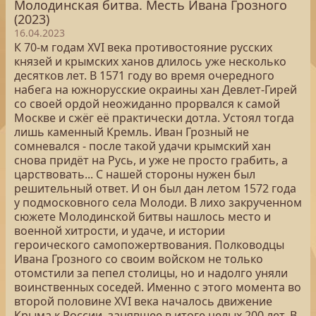
Молодинская битва. Месть Ивана Грозного
(2023)
16.04.2023
К 70-м годам XVI века противостояние русских
князей и крымских ханов длилось уже несколько
десятков лет. В 1571 году во время очередного
набега на южнорусские окраины хан Девлет-Гирей
со своей ордой неожиданно прорвался к самой
Москве и сжёг её практически дотла. Устоял тогда
лишь каменный Кремль. Иван Грозный не
сомневался - после такой удачи крымский хан
снова придёт на Русь, и уже не просто грабить, а
царствовать... С нашей стороны нужен был
решительный ответ. И он был дан летом 1572 года
у подмосковного села Молоди. В лихо закрученном
сюжете Молодинской битвы нашлось место и
военной хитрости, и удаче, и истории
героического самопожертвования. Полководцы
Ивана Грозного со своим войском не только
отомстили за пепел столицы, но и надолго уняли
воинственных соседей. Именно с этого момента во
второй половине XVI века началось движение
Крыма к России, занявшее в итоге целых 200 лет. В