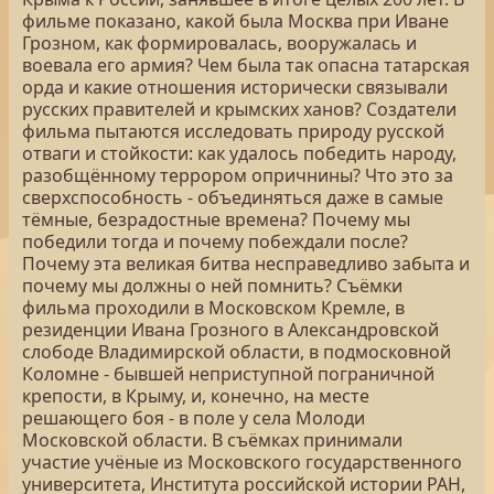
фильме показано, какой была Москва при Иване
Грозном, как формировалась, вооружалась и
воевала его армия? Чем была так опасна татарская
орда и какие отношения исторически связывали
русских правителей и крымских ханов? Создатели
фильма пытаются исследовать природу русской
отваги и стойкости: как удалось победить народу,
разобщённому террором опричнины? Что это за
сверхспособность - объединяться даже в самые
тёмные, безрадостные времена? Почему мы
победили тогда и почему побеждали после?
Почему эта великая битва несправедливо забыта и
почему мы должны о ней помнить? Съёмки
фильма проходили в Московском Кремле, в
резиденции Ивана Грозного в Александровской
слободе Владимирской области, в подмосковной
Коломне - бывшей неприступной пограничной
крепости, в Крыму, и, конечно, на месте
решающего боя - в поле у села Молоди
Московской области. В съёмках принимали
участие учёные из Московского государственного
университета, Института российской истории РАН,