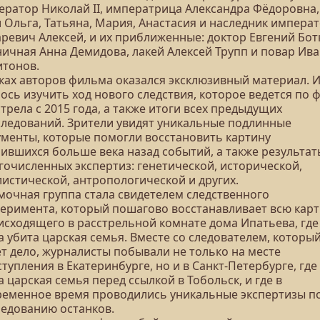
ератор Николай II, императрица Александра Фёдоровна,
 Ольга, Татьяна, Мария, Анастасия и наследник императ
аревич Алексей, и их приближенные: доктор Евгений Бот
ничная Анна Демидова, лакей Алексей Трупп и повар Ив
итонов.
уках авторов фильма оказался эксклюзивный материал. 
ось изучить ход нового следствия, которое ведется по 
трела с 2015 года, а также итоги всех предыдущих
следований. Зрители увидят уникальные подлинные
ументы, которые помогли восстановить картину
чившихся больше века назад событий, а также результат
гочисленных экспертиз: генетической, исторической,
листической, антропологической и других.
мочная группа стала свидетелем следственного
перимента, который пошагово восстанавливает всю кар
исходящего в расстрельной комнате дома Ипатьева, где
 убита царская семья. Вместе со следователем, которы
ет дело, журналисты побывали не только на месте
тупления в Екатеринбурге, но и в Санкт-Петербурге, где
 царская семья перед ссылкой в Тобольск, и где в
ременное время проводились уникальные экспертизы п
ледованию останков.