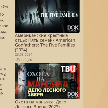
шибке
го
».
овое
ода.
Американские крестные
ают
отцы: Пять семей/ American
Godfathers: The Five Families
(2024)
23.08.2024
1к
0
, а
ему,
что
д.
ц
ам
Охота на маньяка. Дело
Лесного Зверя (2023)