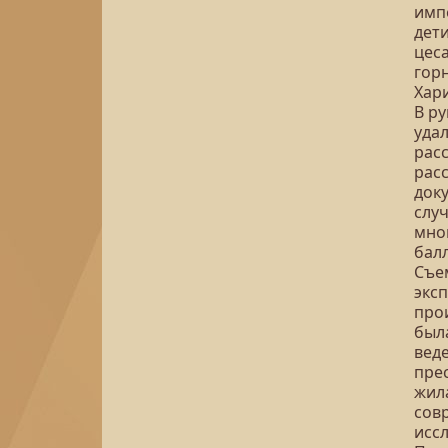
имп
дети
цес
гор
Хар
В р
удал
расс
рас
док
слу
мно
бал
Съе
экс
про
была
вед
прес
жила
сов
исс