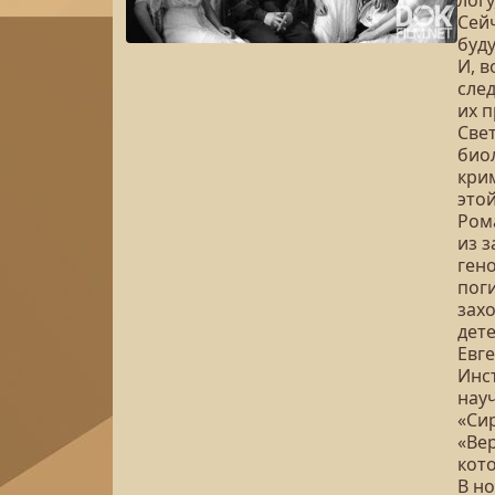
логу
Сей
буд
И, в
сле
их 
Све
био
кри
это
Ром
из з
гено
пог
зах
дете
Евг
Инс
нау
«Сир
«Ве
кот
В но