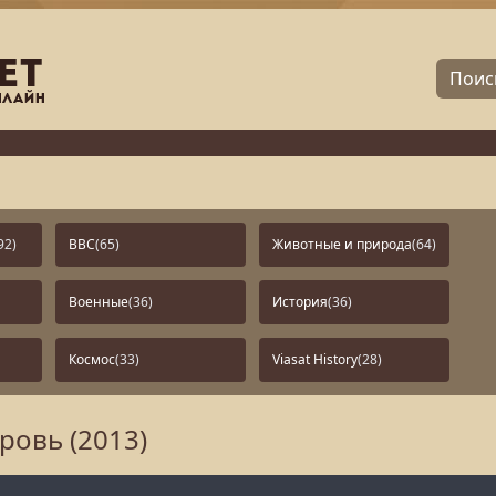
92)
BBC
(65)
Животные и природа
(64)
Военные
(36)
История
(36)
Космос
(33)
Viasat History
(28)
кровь (2013)