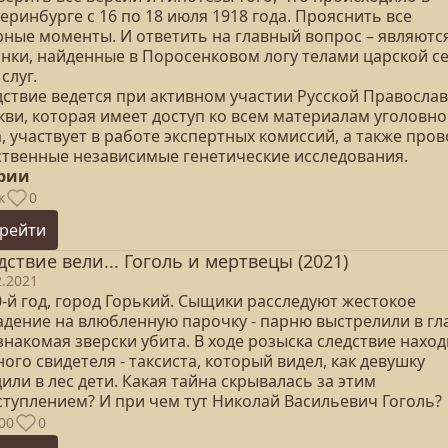
еринбурге с 16 по 18 июля 1918 года. Прояснить все
рные моменты. И ответить на главный вопрос – являютс
анки, найденные в Поросенковом логу телами царской с
 слуг.
дствие ведется при активном участии Русской Правосла
кви, которая имеет доступ ко всем материалам уголовно
, участвует в работе экспертных комиссий, а также про
ственные независимые генетические исследования.
ерии
к
0
рейти
дствие вели... Гоголь и мертвецы (2021)
2.2021
-й год, город Горький. Сыщики расследуют жестокое
адение на влюбленную парочку - парню выстрелили в гла
знакомая зверски убита. В ходе розыска следствие наход
ого свидетеля - таксиста, который видел, как девушку
или в лес дети. Какая тайна скрывалась за этим
ступлением? И при чем тут Николай Васильевич Гоголь?
00
0