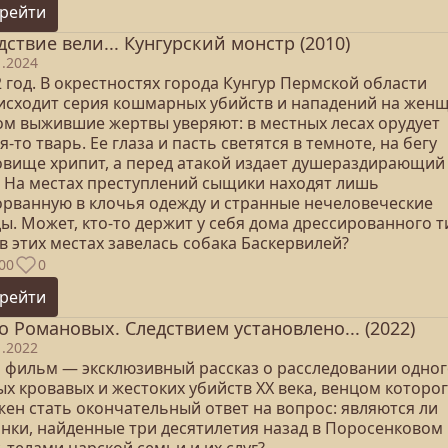
рейти
дствие вели... Кунгурский монстр (2010)
1.2024
 год. В окрестностях города Кунгур Пермской области
исходит серия кошмарных убийств и нападений на женщ
ом выжившие жертвы уверяют: в местных лесах орудует
я-то тварь. Ее глаза и пасть светятся в темноте, на бегу
овище хрипит, а перед атакой издает душераздирающий
. На местах преступлений сыщики находят лишь
орванную в клочья одежду и странные нечеловеческие
ы. Может, кто-то держит у себя дома дрессированного т
в этих местах завелась собака Баскервилей?
00
0
рейти
о Романовых. Следствием установлено... (2022)
1.2022
 фильм — эксклюзивный рассказ о расследовании одног
х кровавых и жестоких убийств XX века, венцом которо
жен стать окончательный ответ на вопрос: являются ли
анки, найденные три десятилетия назад в Поросенковом