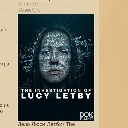
22.10.2023
900
0
ин.
игра
о из
го
Дело Люси Летби/ The