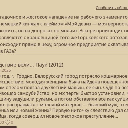
Сообщить об о
загадочное и жестокое нападение на рабочего знаменито
немецкий кинжал с клеймом «Мой девиз — моя верность
выжить, но на допросах он молчит. Вскоре происходит н
равляются с крановщицей того же Горьковского автозав
роисходит прямо в цеху, огромное предприятие охватыв
в ГАЗа?
дствие вели... Паук (2012)
4.2025
 год, г. Гродно. Белорусский город потрясло кошмарное
исшествие: молодая женщина была найдена повешенной
м с телом ползал двухлетний малыш, ее сын. Судя по вс
изошло самоубийство, но эксперты быстро установили, 
щину задушили руками, а потом обставили все как суици
 же расправился с молодой матерью — бывший муж, оте
енка или новый жених? Первую ниточку следствию дал с
йца, когда совершил новое жестокое преступление…
00
0