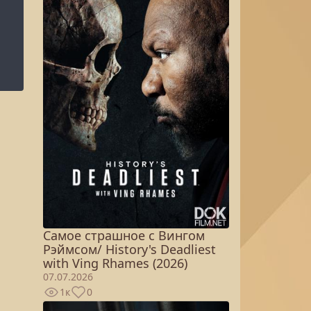
Самое страшное с Вингом
Рэймсом/ History's Deadliest
with Ving Rhames (2026)
07.07.2026
1к
0