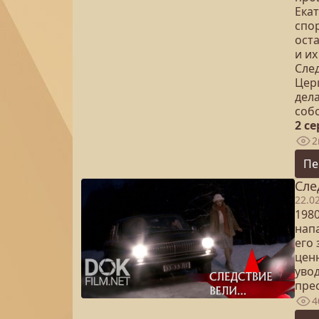
Екат
спо
ост
и их
Сле
Цер
дела
соб
2 с
2
Пе
Сле
22.0
1980
нап
его 
ценн
увод
пре
4