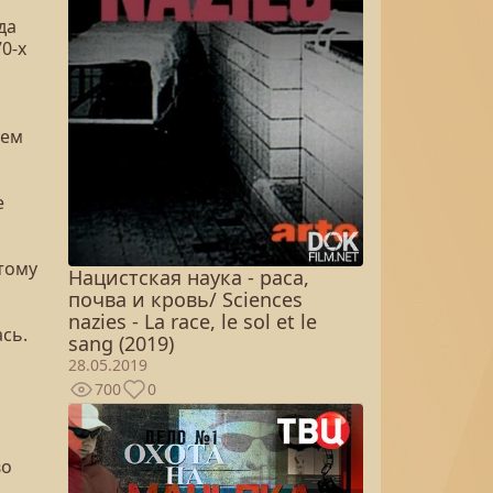
да
0-х
нем
е
этому
Нацистская наука - раса,
почва и кровь/ Sciences
nazies - La race, le sol et le
сь.
sang (2019)
28.05.2019
700
0
во