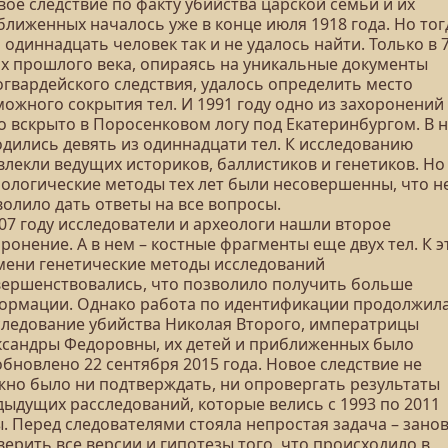
ое следствие по факту убийства царской семьи и их
ближенных началось уже в конце июля 1918 года. Но тог
 одиннадцать человек так и не удалось найти. Только в 7
ах прошлого века, опираясь на уникальные документы
огвардейского следствия, удалось определить место
можного сокрытия тел. И 1991 году одно из захоронений
о вскрыто в Поросенковом логу под Екатеринбургом. В 
одились девять из одиннадцати тел. К исследованию
влекли ведущих историков, баллистиков и генетиков. Но
нологические методы тех лет были несовершенны, что н
волило дать ответы на все вопросы.
07 году исследователи и археологи нашли второе
ронение. А в нем – костные фрагменты еще двух тел. К 
мени генетические методы исследований
вершенствовались, что позволило получить больше
ормации. Однако работа по идентификации продолжила
следование убийства Николая Второго, императрицы
ксандры Федоровны, их детей и приближенных было
бновлено 22 сентября 2015 года. Новое следствие не
жно было ни подтверждать, ни опровергать результаты
дыдущих расследований, которые велись с 1993 по 2011
. Перед следователями стояла непростая задача – зано
ерить все версии и гипотезы того, что происходило в