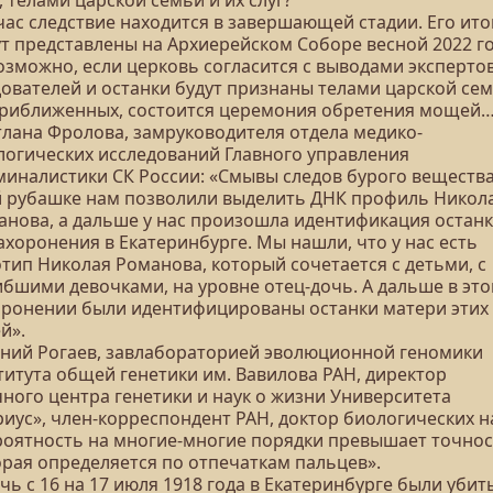
, телами царской семьи и их слуг?
час следствие находится в завершающей стадии. Его ито
ут представлены на Архиерейском Соборе весной 2022 го
озможно, если церковь согласится с выводами эксперто
дователей и останки будут признаны телами царской сем
приближенных, состоится церемония обретения мощей
тлана Фролова, замруководителя отдела медико-
логических исследований Главного управления
миналистики СК России: «Смывы следов бурого вещества
й рубашке нам позволили выделить ДНК профиль Никол
анова, а дальше у нас произошла идентификация остан
ахоронения в Екатеринбурге. Мы нашли, что у нас есть
тип Николая Романова, который сочетается с детьми, с
ибшими девочками, на уровне отец-дочь. А дальше в эт
оронении были идентифицированы останки матери этих
й».
ений Рогаев, завлабораторией эволюционной геномики
титута общей генетики им. Вавилова РАН, директор
чного центра генетики и наук о жизни Университета
иус», член-корреспондент РАН, доктор биологических н
роятность на многие-многие порядки превышает точнос
орая определяется по отпечаткам пальцев».
чь с 16 на 17 июля 1918 года в Екатеринбурге были убит