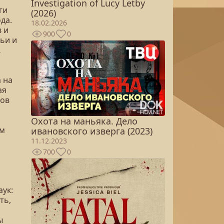
Investigation of Lucy Letby
ги
(2026)
да.
18.02.2026
в и
900
0
ьи и
…
 на
ая
ков
Охота на маньяка. Дело
ом
ивановского изверга (2023)
11.12.2023
700
0
аук:
ть,
ы