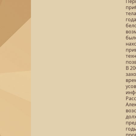
Перв
при
тела
год
бел
воз
был
нах
при
тех
поз
В 20
захо
вре
усо
инф
Рас
Але
возо
дол
пре
годы
пров