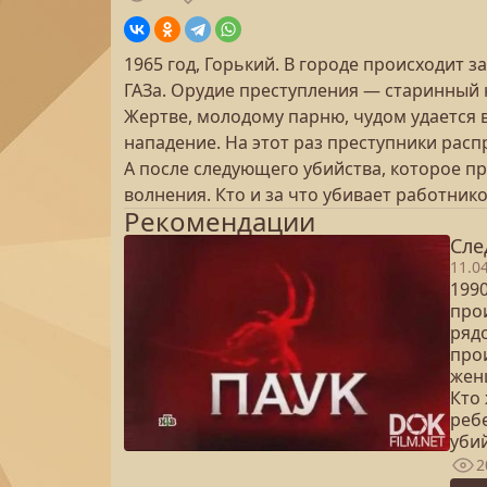
1965 год, Горький. В городе происходит 
ГАЗа. Орудие преступления — старинный 
Жертве, молодому парню, чудом удается 
нападение. На этот раз преступники расп
А после следующего убийства, которое п
волнения. Кто и за что убивает работнико
Рекомендации
Сле
11.0
1990
про
рядо
про
жен
Кто
реб
уби
2