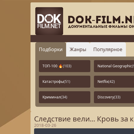
Подборки
Жанры
Популярное
ТОП-100 🔥
(103)
National Geographic
(
Катастрофы
(51)
Netflix
(42)
Криминал
(34)
Discovery
(33)
Следствие вели... Кровь за 
2018-03-26