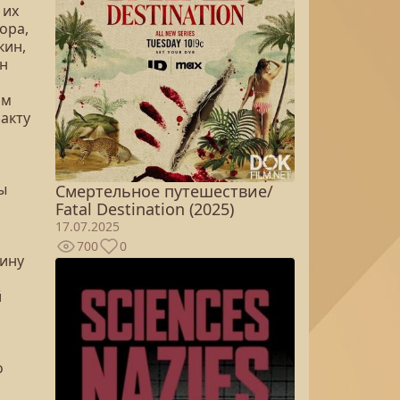
 их
ора,
кин,
ан
Им
факту
ы
Смертельное путешествие/
Fatal Destination (2025)
17.07.2025
700
0
тину
й
о