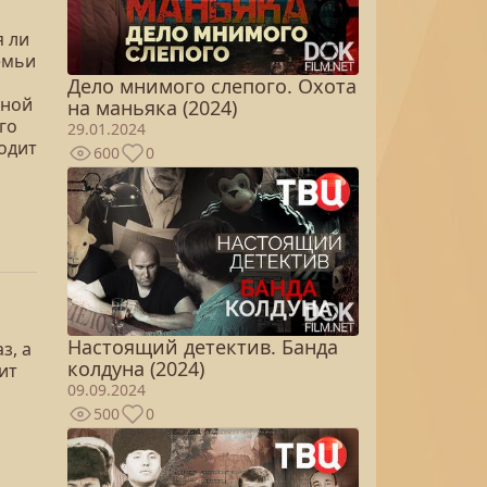
я ли
емьи
Дело мнимого слепого. Охота
вной
на маньяка (2024)
го
29.01.2024
водит
600
0
Настоящий детектив. Банда
з, а
колдуна (2024)
ит
09.09.2024
500
0