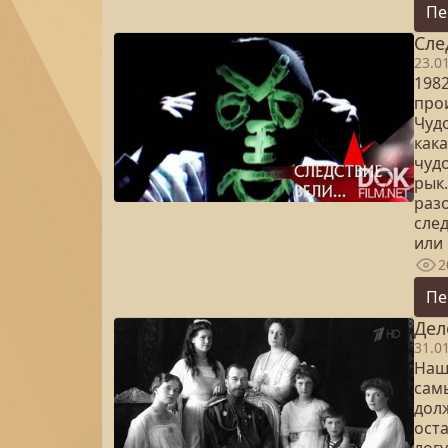
Пе
Сле
23.0
1982
про
Чуд
кака
чуд
рык
раз
след
или 
2
Пе
Дел
31.0
Наш
самы
дол
ост