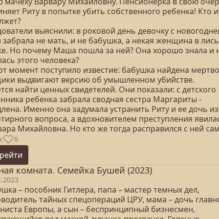
ю мачеху Варвару Михайловну. Пенсионерка в свою оче
няет Риту в попытке убить собственного ребенка! Кто и
 лжет?
дователи выяснили: в роковой день девочку с новогодне
 забрала не мать, и не бабушка, а некая женщина в лис
ке. Но почему Маша пошла за ней? Она хорошо знала и 
лась этого человека?
тот момент поступило известие: бабушка найдена мертво
ики выдвигают версию об умышленном убийстве.
тся найти ценных свидетелей. Они показали: с детского
енника ребенка забрала сводная сестра Маргариты -
лена. Именно она задумала устранить Риту и ее дочь из
ртирного вопроса, а вдохновителем преступления явила
вара Михайловна. Но кто же тогда расправился с ней са
к
0
рейти
ная комната. Семейка Бушей (2023)
2.2023
шка – пособник Гитлера, папа – мастер темных дел,
оводитель тайных спецопераций ЦРУ, мама – дочь главн
аниста Европы, а сын – беспринципный бизнесмен,