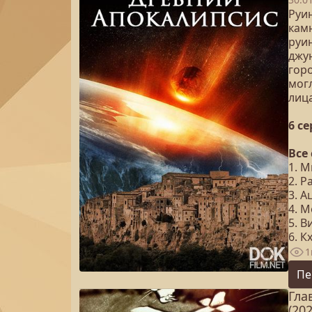
Руи
кам
руи
джу
горо
мог
лиц
6 с
Все
1. 
2. 
3. А
4. 
5. 
6. 
1
Пе
Гла
(202