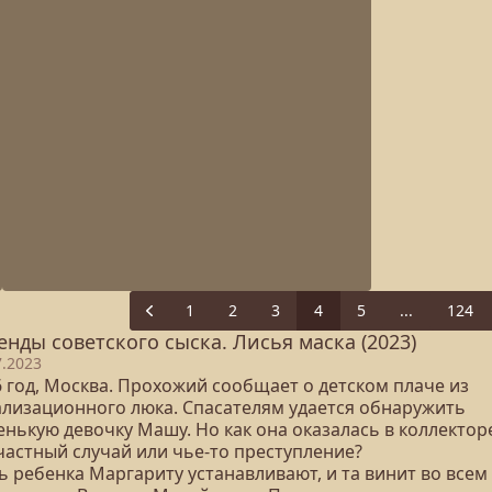
1
2
3
4
5
...
124
Previous
енды советского сыска. Лисья маска (2023)
7.2023
6 год, Москва. Прохожий сообщает о детском плаче из
ализационного люка. Спасателям удается обнаружить
енькую девочку Машу. Но как она оказалась в коллектор
частный случай или чье-то преступление?
ь ребенка Маргариту устанавливают, и та винит во всем