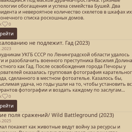
ывающийся под маской дурачка-простачка. Грязные
нологии обогащения и успеха семейства Бушей. Два
зидента и невероятное количество скелетов в шкафах их
конечного списка роскошных домов.
к
0
рейти
алованию не подлежит. Гад (2023)
1.2023
рудникам УКГБ СССР по Ленинградской области удалось
ти и разоблачить военного преступника Василия Долина
естного как Гад. После освобождения города Печоры у
дователей оказалась групповая фотография карательно
да, сделанного в местном фотоателье. Казалось бы,
слимая удача, но годы ушли на то, чтобы установить в
рантов фотографии и воздать каждому по заслугам...
к
0
рейти
ие поля сражений/ Wild Battleground (2023)
5.2025
ал покажет как животные ведут войну за ресурсы и