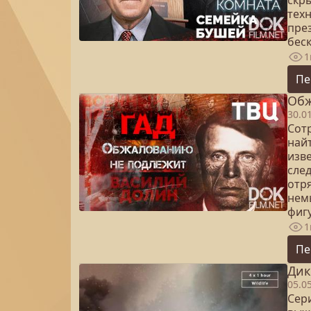
скр
тех
пре
бес
1
Пе
Обж
30.0
Сот
най
изв
сле
отря
немы
фигу
1
Пе
Дик
05.0
Сери