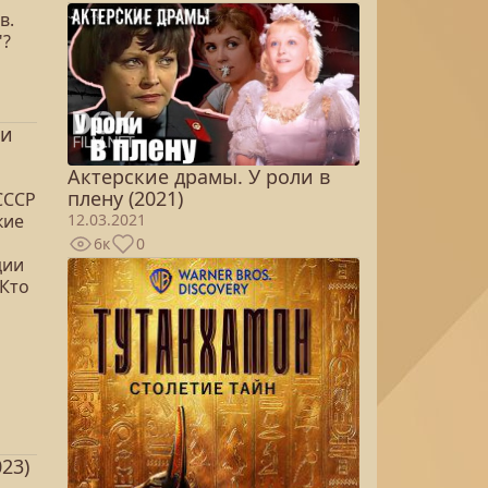
в.
"?
ми
Актерские драмы. У роли в
плену (2021)
СССР
кие
12.03.2021
6к
0
ции
 Кто
23)