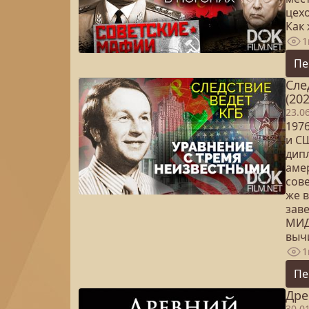
цех
Как 
1
Пе
Сле
(202
23.0
197
и С
дип
амер
сове
же 
зав
МИД
выч
1
Пе
Дре
30.0