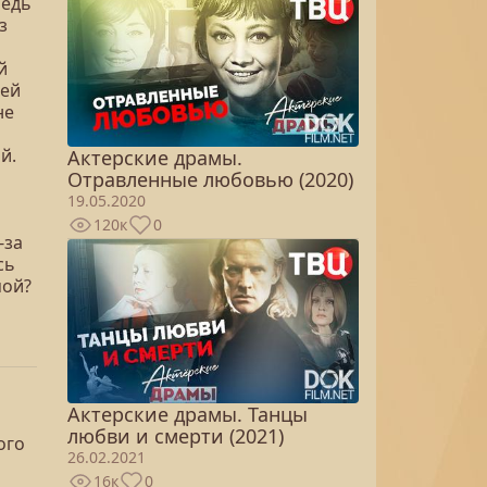
редь
з
й
ьей
не
й.
Актерские драмы.
Отравленные любовью (2020)
19.05.2020
120к
0
-за
сь
мой?
Актерские драмы. Танцы
любви и смерти (2021)
ого
26.02.2021
16к
0