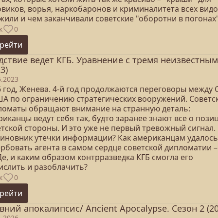
овиков, ворья, наркобаронов и криминалитета всех видо
жили и чем заканчивали советские "оборотни в погонах
к
0
рейти
дствие ведет КГБ. Уравнение с тремя неизвестны
3)
6.2023
6 год, Женева. 4-й год продолжаются переговоры между 
ША по ограничению стратегических вооружений. Советс
ломаты обращают внимание на странную деталь:
иканцы ведут себя так, будто заранее знают все о пози
тской стороны. И это уже не первый тревожный сигнал.
виновник утечки информации? Как американцам удалось
ербовать агента в самом сердце советской дипломатии –
е, и каким образом контрразведка КГБ смогла его
ислить и разоблачить?
к
0
рейти
вний апокалипсис/ Ancient Apocalypse. Сезон 2 (20
1.2026