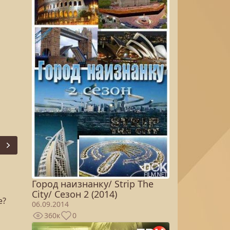
Next
Город наизнанку/ Strip The
City/ Сезон 2 (2014)
е?
06.09.2014
360к
0