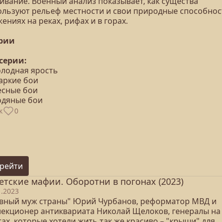
ивание. Военный анализ показывает, как существа
ользуют рельеф местности и свои природные способнос
ениях на реках, рифах и в горах.
ерии
 серии:
олодная ярость
Жаркие бои
есные бои
Водяные бои
к
0
рейти
етские мафии. Оборотни в погонах (2023)
1.2023
авный муж страны" Юрий Чурбанов, реформатор МВД и
лекционер антиквариата Николай Щелоков, генералы на
ах, которые хотели жить так же красиво – "крыши" для