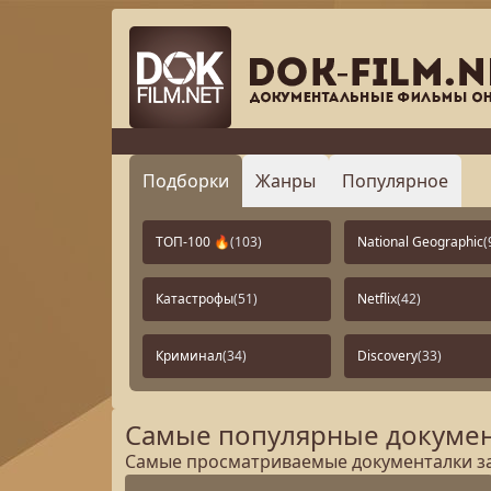
Подборки
Жанры
Популярное
ТОП-100 🔥
(103)
National Geographic
(
Катастрофы
(51)
Netflix
(42)
Криминал
(34)
Discovery
(33)
Самые популярные докумен
Самые просматриваемые документалки за