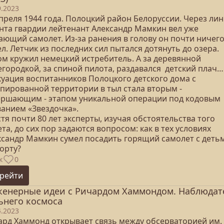
9.2023
апреля 1944 года. Полоцкий район Белоруссии. Через ли
нта гвардии лейтенант Александр Мамкин вел уже
ающий самолет. Из-за ранения в голову он почти ничего
л. Летчик из последних сил пытался дотянуть до озера.
ом кружил немецкий истребитель. А за деревянной
егородкой, за спиной пилота, раздавался детский плач…
куация воспитанников Полоцкого детского дома с
упированной территории в тыл стала вторым -
ершающим - этапом уникальной операции под кодовым
ванием «Звездочка».
тя почти 80 лет эксперты, изучая обстоятельства того
та, до сих пор задаются вопросом: как в тех условиях
ксандр Мамкин сумел посадить горящий самолет с деть
орту?
к
0
рейти
енерные идеи с Ричардом Хаммондом. Наблюдат
ьнего космоса
4.2023
ард Хаммонд открывает связь между обсерваторией им.