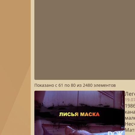
Показано с
61
по
80
из
2480
элементов
Лег
19.0
198
кан
мал
Нес
Мат