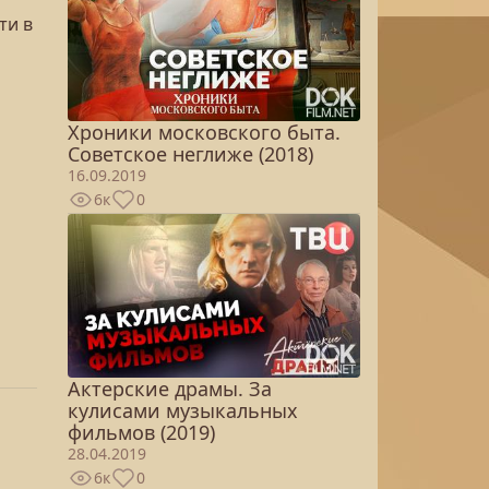
ти в
Хроники московского быта.
Советское неглиже (2018)
16.09.2019
6к
0
Актерские драмы. За
кулисами музыкальных
фильмов (2019)
28.04.2019
6к
0