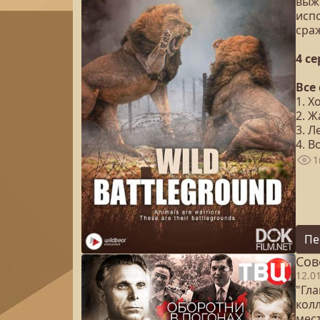
выж
исп
сраж
4 с
Все
1. Х
2. 
3. Л
4. 
1
Пе
Сов
12.0
"Гл
кол
мест