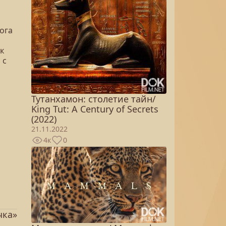
ога
к
 с
Тутанхамон: столетие тайн/
King Tut: A Century of Secrets
(2022)
21.11.2022
4к
0
чка»