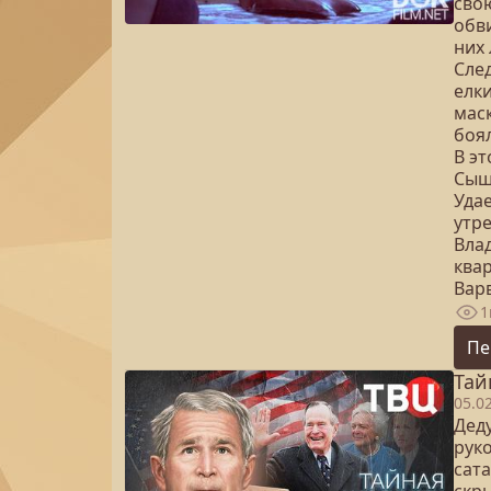
сво
обви
них
Сле
елки
мас
боя
В э
Сыщ
Удае
утр
Влад
ква
Вар
1
Пе
Тай
05.0
Деду
рук
сат