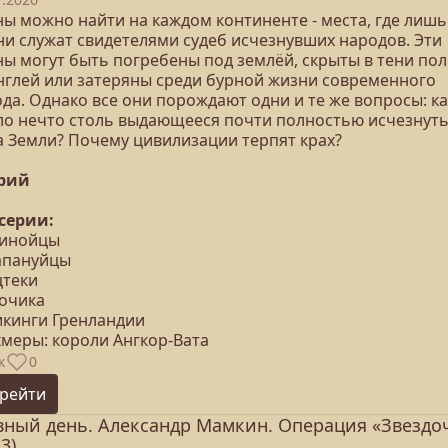
ны можно найти на каждом континенте - места, где лишь
ни служат свидетелями судеб исчезнувших народов. Эти
ны могут быть погребены под землёй, скрыты в тени пол
нглей или затеряны среди бурной жизни современного
да. Однако все они порождают одни и те же вопросы: ка
ло нечто столь выдающееся почти полностью исчезнуть
а Земли? Почему цивилизации терпят крах?
ерий
 серии:
Минойцы
Рапануйцы
цтеки
Мочика
Викинги Гренландии
Кхмеры: короли Ангкор-Вата
к
0
рейти
вный день. Александр Мамкин. Операция «Звездо
3)