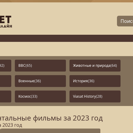
92)
BBC
(65)
Животные и природа
(64)
Военные
(36)
История
(36)
Космос
(33)
Viasat History
(28)
тальные фильмы за 2023 год
 2023 год