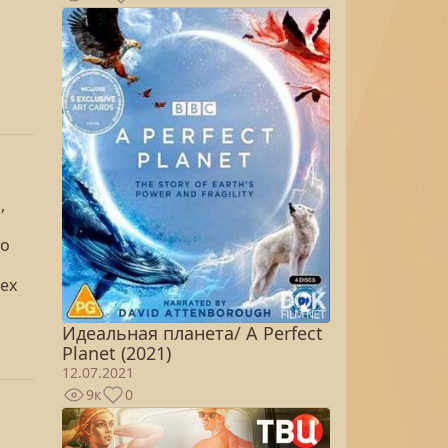
,
го
сех
Идеальная планета/ A Perfect
Planet (2021)
12.07.2021
9к
0