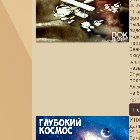
30.0
11 
фро
пыл
виде
Ряд
пер
Эва
окк
зав
наз
Спус
поле
Але
на б
1
Пе
Инж
дал
25.0
Рич