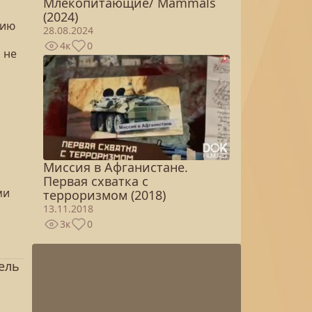
Млекопитающие/ Mammals
(2024)
нию
28.08.2024
4к
0
 не
Миссия в Афганистане.
Первая схватка с
ми
терроризмом (2018)
13.11.2018
3к
0
ель