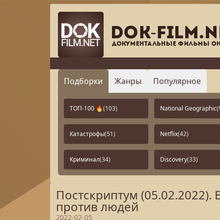
Подборки
Жанры
Популярное
ТОП-100 🔥
(103)
National Geographic
(
Катастрофы
(51)
Netflix
(42)
Криминал
(34)
Discovery
(33)
Постскриптум (05.02.2022).
против людей
2022-02-05