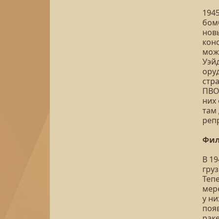
194
бом
нов
кон
мож
Уэй
оруд
стр
ПВО
них
там
реп
Фил
В 1
гру
Теп
мер
у ни
поя
раке