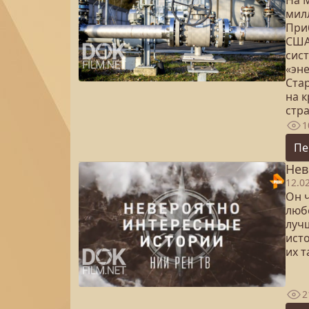
На 
мил
При
США
сис
«эн
Ста
на 
стра
1
Пе
Нев
12.0
Он 
любо
лучш
ист
их т
2