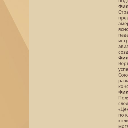
под
Фил
Стр
пре
аме
ясн
пад
ист
ави
соз
Фил
Вер
усп
Сою
раз
кон
Фил
Пол
сле
«Це
по к
коли
мог