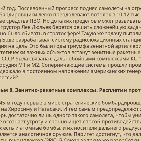
5-й год. Послевоенный прогресс поднял самолеты на огр
бардировщики легко преодолевают потолок в 10-12 тыс. 
ые средства ПВО. Но до каких пределов может развивать
структор Лев Люльев берется решить сложнейшую задач
но было сбивать в стратосфере! Такую же задачу пытал
д Боде разрабатывал систему радиолокационных станци
ия на цель. Это были годы триумфа зенитной артиллери
атегически важных объектов встанут зенитные ракетные 
 СССР была связана с дальнобойными комплексами КС-19
 орудия М1 и М2. Соперничающие системы прошли прове
 держало в постоянном напряжении американских генера
рессий?
ьм 8. Зенитно-ракетные комплексы. Расплетин проти
945-м году первые в мире стратегические бомбардиров
з на Хиросиму и Нагасаки. И тем самым предопределяют
ерь достаточно лишь одного такого самолета, чтобы ун
е осознает угрозу и срочно ищет способ противодейст
х есть и атомные бомбы, и их носители дальнего радиуса
вляется аналогичное оружие. Паритет достигнут, что д
тных комплексов (ЗРК). В Союзе за такие же разработки