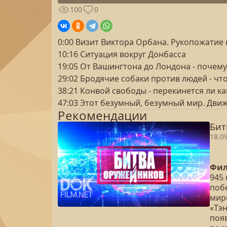
100
0
0:00 Визит Виктора Орбана. Рукопожатие
10:16 Ситуация вокруг Донбасса
19:05 От Вашингтона до Лондона - почему
29:02 Бродячие собаки против людей - чт
38:21 Конвой свободы - перекинется ли к
47:03 Этот безумный, безумный мир. Движ
Рекомендации
Бит
18.0
Фил
945
поб
мир
«Тэ
поя