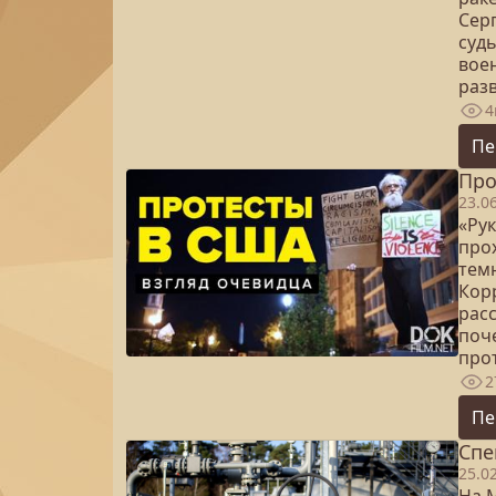
Серг
суд
вое
раз
4
Пе
Про
23.0
«Ру
про
тем
Кор
расс
поч
про
2
Пе
Спе
25.0