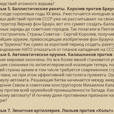
ледствий атомного взрыва?
ьм 5. Баллистические ракеты. Королев против Брау
исходе сороковые годы ХХ века. Ужесточается холодная
вых действий против СССР уже не рассчитывают на сво
труктор Вернер фон Браун, вот кто сумеет создать бал
ные заряды до советских городов. Так полагали в Пента
етостроитель Страны Советов – Сергей Королев, получи
ейшее оружие, превосходящее изобретение фон Брауна
ри Трумэна? Как сумел за короткий период создать раке
андование НАТО отказаться от планов нападения на ССС
ьм 6. Автоматическое оружие. Калашников против
рая мировая окончена. Но все более явной становится у
шие союзники по антигитлеровской коалиции теперь п
ей страны армии в том числе требуется современное ст
товки, но при этом эффективней пистолета-пулемета. О
мулу автомата. Решающая битва начинается между аме
донне Севом и советским конструктором Михаилом Кала
ну против всей оружейной промышленности Запада. Как
скому автомату? И почему даже противники признали 
ире?
ьм 7. Зенитная артиллерия. Люльев против «Кольт»