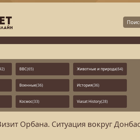
92)
BBC
(65)
Животные и природа
(64)
Военные
(36)
История
(36)
Космос
(33)
Viasat History
(28)
 Визит Орбана. Ситуация вокруг Донба