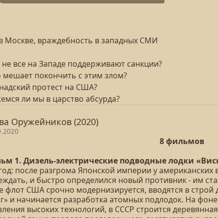
 в Москве, враждебность в западных СМИ
 не все на Западе поддерживают санкции?
о мешает покончить с этим злом?
анадский протест на США?
емся ли мы в царство абсурда?
ва Оружейников (2020)
9.2020
8 фильмов
ьм 1. Дизель-электрические подводные лодки «Вис
 год: после разгрома Японской империи у американских
еждать, и быстро определился новый противник - им ст
е флот США срочно модернизируется, вводятся в строй 
нг» и начинается разработка атомных подлодок. На фоне
вления высоких технологий, в СССР строится деревянная