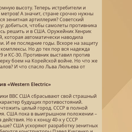
омную высоту. Теперь истребители и
метров! А значит, стране срочно нужны
ся зенитная артиллерия? Советский
у: добиться, чтобы самолеты противника
ись решить и в США. Оружейник Хенрик
й, которая автоматически наводила
и. И ее последние годы. Вскоре на защиту
комплексы. Но до тех пор вся надежда
 и КС-30. Противник выставил против
рку боем на Корейской войне. Но что же
лов? И что спасло Льва Люльева от
в «Western Electric»
щики ВВС США сбрасывают свой страшный
 характер будущих противостояний.
ичтожить целый город. СССР в полной
вия. США пока в выигрышном положении –
 действия. Но к концу 40-х у СССР
альше? США ускоряют разработку зенитных
 берутся конструкторы Павел Куксенко и