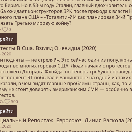
о Берия. Но в 53-м году Сталин, главный вдохновитель 
ьба ожидает конструкторов ЗРК после прихода к власти 
нного плана США – «Тоталити»? И как планировал 34-й 
вязать Третью мировую войну?
к
0
рейти
тесты В Сша. Взгляд Очевидца (2020)
6.2020
ки подняты — не стреляй». Это сейчас один из популярн
ходят во многих городах США. Люди начали с протестов
нокожего Джорджа Флойда, но теперь требуют справедли
респондент RT побывал в Вашингтоне на одной из таких 
казали, в чём видят главные проблемы страны, как, по
ему не стоит доверять американским СМИ — особенно в
тестов.
7к
500
рейти
циальный Репортаж. Евросоюз. Линия Раскола (20
2.2020