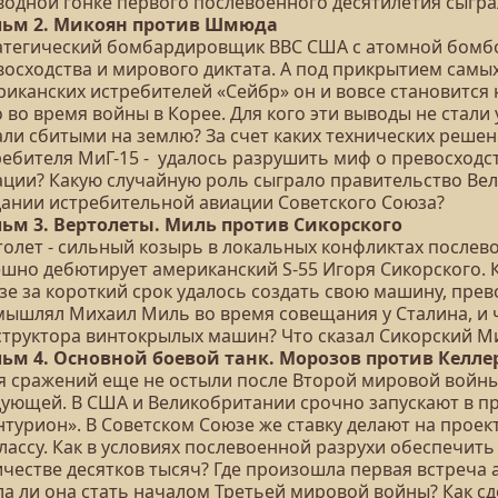
водной гонке первого послевоенного десятилетия сыгра
ьм 2. Микоян против Шмюда
атегический бомбардировщик ВВС США с атомной бомбо
восходства и мирового диктата. А под прикрытием самы
риканских истребителей «Сейбр» он и вовсе становится 
о во время войны в Корее. Для кого эти выводы не ста
али сбитыми на землю? За счет каких технических решен
ребителя МиГ-15 - удалось разрушить миф о превосходс
ации? Какую случайную роль сыграло правительство Вел
дании истребительной авиации Советского Союза?
ьм 3. Вертолеты. Миль против Сикорского
толет - сильный козырь в локальных конфликтах послев
ешно дебютирует американский S-55 Игоря Сикорского. 
зе за короткий срок удалось создать свою машину, пр
мышлял Михаил Миль во время совещания у Сталина, и 
структора винтокрылых машин? Что сказал Сикорский М
ьм 4. Основной боевой танк. Морозов против Келле
я сражений еще не остыли после Второй мировой войны,
дующей. В США и Великобритании срочно запускают в пр
нтурион». В Советском Союзе же ставку делают на проек
лассу. Как в условиях послевоенной разрухи обеспечит
честве десятков тысяч? Где произошла первая встреча 
ла ли она стать началом Третьей мировой войны? Как сд