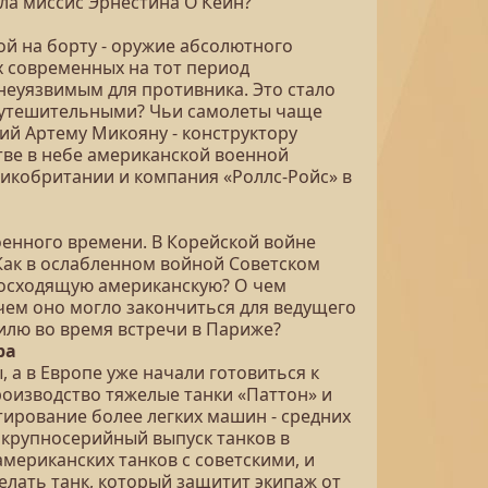
ла миссис Эрнестина О’Кейн?
й на борту - оружие абсолютного
х современных на тот период
неуязвимым для противника. Это стало
ли утешительными? Чьи самолеты чаще
ий Артему Микояну - конструктору
тве в небе американской военной
икобритании и компания «Роллс-Ройс» в
оенного времени. В Корейской войне
Как в ослабленном войной Советском
евосходящую американскую? О чем
чем оно могло закончиться для ведущего
илю во время встречи в Париже?
ра
 а в Европе уже начали готовиться к
оизводство тяжелые танки «Паттон» и
тирование более легких машин - средних
ь крупносерийный выпуск танков в
американских танков с советскими, и
елать танк, который защитит экипаж от