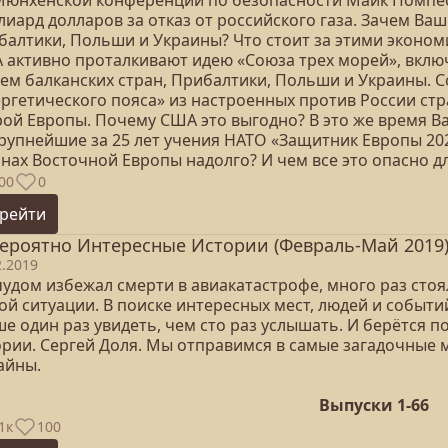
Мюнхенской конференции по безопасности Майк Помпе
лиард долларов за отказ от российского газа. Зачем Ва
балтики, Польши и Украины? Что стоит за этими экон
 активно проталкивают идею «Союза трех морей», вкл
тем балканских стран, Прибалтики, Польши и Украины. 
ергетического пояса» из настроенных против России стр
рой Европы. Почему США это выгодно? В это же время 
крупнейшие за 25 лет учения НАТО «Защитник Европы 20
нах Восточной Европы надолго? И чем все это опасно д
00
0
рейти
ероятно Интересные Истории (Февраль-Май 2019
2.2019
чудом избежал смерти в авиакатастрофе, много раз стоя
й ситуации. В поиске интересных мест, людей и событий
е один раз увидеть, чем сто раз услышать. И берётся 
ории. Сергей Доля. Мы отправимся в самые загадочные м
айны.
Выпуски 1-66
1к
100