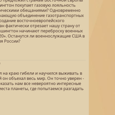
о предложил странам Восточной Европы
шингтон покупает газовую лояльность
омическими обещаниями? Одновременно
ючающую объединение газотранспортных
Создание восточноевропейского
ан фактически отрезает нашу страну от
Вашингтон начинают переброску военных
20». Останутся ли военнослужащие США в
ля России?
)
л на краю гибели и научился выживать в
 он объехал весь мир. Он точно уверен -
показать нам все невероятно интересные
еста планеты, где попытаемся разгадать