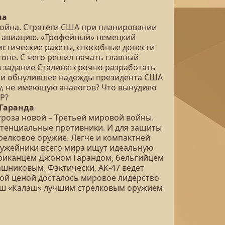
на
 война. Стратеги США при планировании
ю авиацию. «Трофейный» немецкий
листические ракеты, способные донести
гоне. С чего решил начать главный
в задание Сталина: срочно разработать
 и обнулившее надежды президента США
ту, не имеющую аналогов? Что вынудило
Р?
 Гаранда
гроза новой – Третьей мировой войны.
отенциальные противники. И для защиты
релковое оружие. Легче и компактней
ружейники всего мира ищут идеальную
риканцем Джоном Гарандом, бельгийцем
шниковым. Фактически, АК-47 ведет
ой ценой досталось мировое лидерство
наш «Калаш» лучшим стрелковым оружием