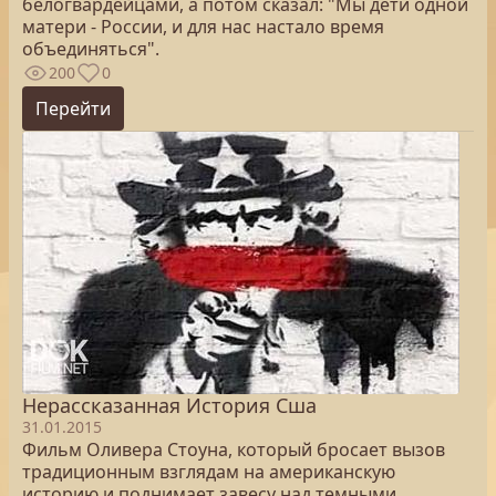
белогвардейцами, а потом сказал: "Мы дети одной
матери - России, и для нас настало время
объединяться".
200
0
Перейти
Нерассказанная История Сша
31.01.2015
Фильм Оливера Стоуна, который бросает вызов
традиционным взглядам на американскую
историю и поднимает завесу над темными