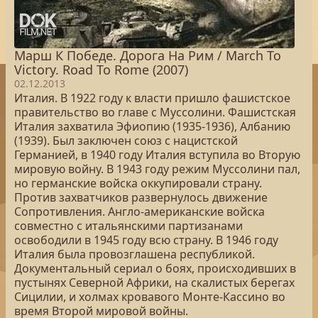
Марш К Победе. Дорога На Рим / March To
Victory. Road To Rome (2007)
02.12.2013
Италия. В 1922 году к власти пришло фашистское
правительство во главе с Муссолини. Фашистская
Италия захватила Эфиопию (1935-1936), Албанию
(1939). Был заключен союз с нацистской
Германией, в 1940 году Италия вступила во Вторую
мировую войну. В 1943 году режим Муссолини пал,
но германские войска оккупировали страну.
Против захватчиков развернулось движение
Сопротивления. Англо-американские войска
совместно с итальянскими партизанами
освободили в 1945 году всю страну. В 1946 году
Италия была провозглашена республикой.
Документальный сериал о боях, происходивших в
пустынях Северной Африки, на скалистых берегах
Сицилии, и холмах кровавого Монте-Кассино во
время Второй мировой войны.