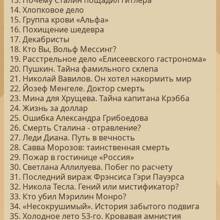
13. Почему Сталин пощадил Гитлера
14. Хлопковое дело
15. Группа крови «Альфа»
16. Похищение шедевра
17. Декабристы
18. Кто Вы, Вольф Мессинг?
19. Расстрельное дело «Елисеевского гастронома»
20. Пушкин. Тайна фамильного склепа
21. Николай Вавилов. Он хотел накормить мир
22. Йозеф Менгеле. Доктор смерть
23. Мина для Хрущева. Тайна капитана Крэбба
24. Жизнь за доллар
25. Ошибка Александра Грибоедова
26. Смерть Сталина - отравление?
27. Леди Диана. Путь в вечность
28. Савва Морозов: таинственная смерть
29. Пожар в гостинице «Россия»
30. Светлана Аллилуева. Побег по расчету
31. Последний вираж Фрэнсиса Гэри Пауэрса
32. Никола Тесла. Гений или мистификатор?
33. Кто убил Мэрилин Монро?
34. «Несокрушимый». История забытого подвига
35. Холодное лето 53-го. Кровавая амнистия