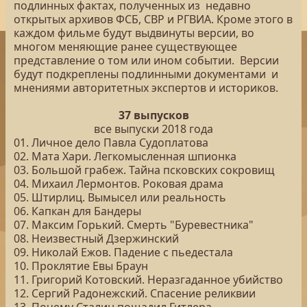
подлинных фактах, полученных из недавно
открытых архивов ФСБ, СВР и РГВИА. Кроме этого в
каждом фильме будут выдвинуты версии, во
многом меняющие ранее существующее
представление о том или ином событии. Версии
будут подкреплены подлинными документами и
мнениями авторитетных экспертов и историков.
37 выпусков
все выпуски 2018 года
01. Личное дело Павла Судоплатова
02. Мата Хари. Легкомысленная шпионка
03. Большой грабеж. Тайна псковских сокровищ
04. Михаил Лермонтов. Роковая драма
05. Штирлиц. Вымысел или реальность
06. Капкан для Бандеры
07. Максим Горький. Смерть "Буревестника"
08. Неизвестный Дзержинский
09. Николай Ежов. Падение с пьедестала
10. Проклятие Евы Браун
11. Григорий Котовский. Неразгаданное убийство
12. Сергий Радонежский. Спасение реликвии