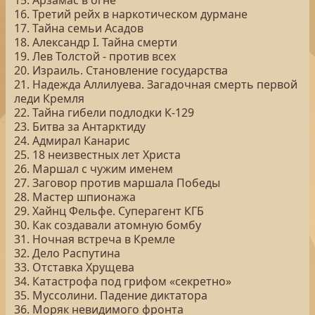
15. Арзамас в огне
16. Третий рейх в наркотическом дурмане
17. Тайна семьи Асадов
18. Александр I. Тайна смерти
19. Лев Толстой - против всех
20. Израиль. Становление государства
21. Надежда Аллилуева. Загадочная смерть первой
леди Кремля
22. Тайна гибели подлодки К-129
23. Битва за Антарктиду
24. Адмирал Канарис
25. 18 неизвестных лет Христа
26. Маршал с чужим именем
27. Заговор против маршала Победы
28. Мастер шпионажа
29. Хайнц Фельфе. Суперагент КГБ
30. Как создавали атомную бомбу
31. Ночная встреча в Кремле
32. Дело Распутина
33. Отставка Хрущева
34. Катастрофа под грифом «секретно»
35. Муссолини. Падение диктатора
36. Моряк невидимого фронта