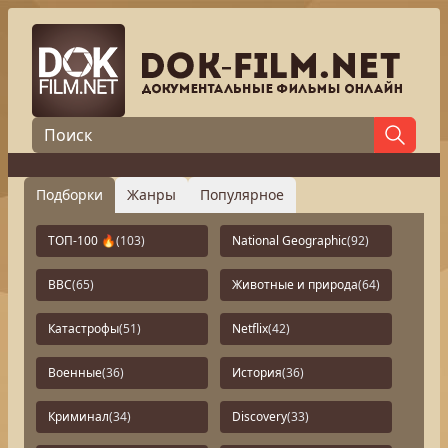
Подборки
Жанры
Популярное
ТОП-100 🔥
(103)
National Geographic
(92)
BBC
(65)
Животные и природа
(64)
Катастрофы
(51)
Netflix
(42)
Военные
(36)
История
(36)
Криминал
(34)
Discovery
(33)