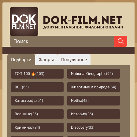
Подборки
Жанры
Популярное
ТОП-100 🔥
(103)
National Geographic
(92)
BBC
(65)
Животные и природа
(64)
Катастрофы
(51)
Netflix
(42)
Военные
(36)
История
(36)
Криминал
(34)
Discovery
(33)