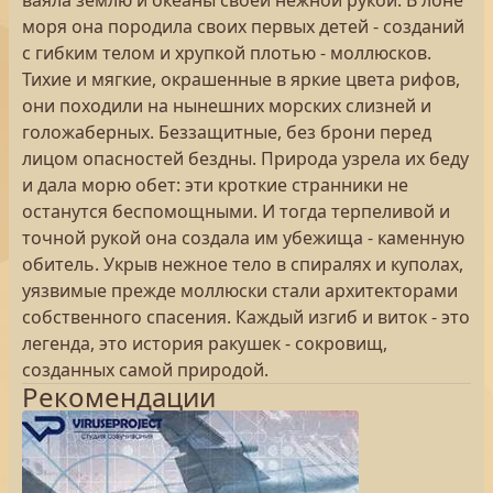
ваяла землю и океаны своей нежной рукой. В лоне
моря она породила своих первых детей - созданий
с гибким телом и хрупкой плотью - моллюсков.
Тихие и мягкие, окрашенные в яркие цвета рифов,
они походили на нынешних морских слизней и
голожаберных. Беззащитные, без брони перед
лицом опасностей бездны. Природа узрела их беду
и дала морю обет: эти кроткие странники не
останутся беспомощными. И тогда терпеливой и
точной рукой она создала им убежища - каменную
обитель. Укрыв нежное тело в спиралях и куполах,
уязвимые прежде моллюски стали архитекторами
собственного спасения. Каждый изгиб и виток - это
легенда, это история ракушек - сокровищ,
созданных самой природой.
Рекомендации