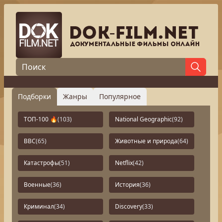
Подборки
Жанры
Популярное
ТОП-100 🔥
(103)
National Geographic
(92)
BBC
(65)
Животные и природа
(64)
Катастрофы
(51)
Netflix
(42)
Военные
(36)
История
(36)
Криминал
(34)
Discovery
(33)