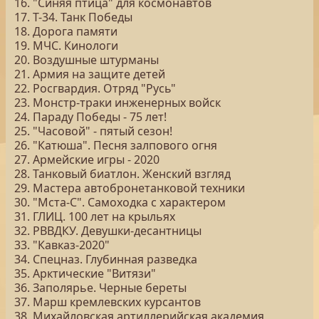
16. "Синяя птица" для космонавтов
17. Т-34. Танк Победы
18. Дорога памяти
19. МЧС. Кинологи
20. Воздушные штурманы
21. Армия на защите детей
22. Росгвардия. Отряд "Русь"
23. Монстр-траки инженерных войск
24. Параду Победы - 75 лет!
25. "Часовой" - пятый сезон!
26. "Катюша". Песня залпового огня
27. Армейские игры - 2020
28. Танковый биатлон. Женский взгляд
29. Мастера автобронетанковой техники
30. "Мста-С". Самоходка с характером
31. ГЛИЦ. 100 лет на крыльях
32. РВВДКУ. Девушки-десантницы
33. "Кавказ-2020"
34. Спецназ. Глубинная разведка
35. Арктические "Витязи"
36. Заполярье. Черные береты
37. Марш кремлевских курсантов
38. Михайловская артиллерийская академия