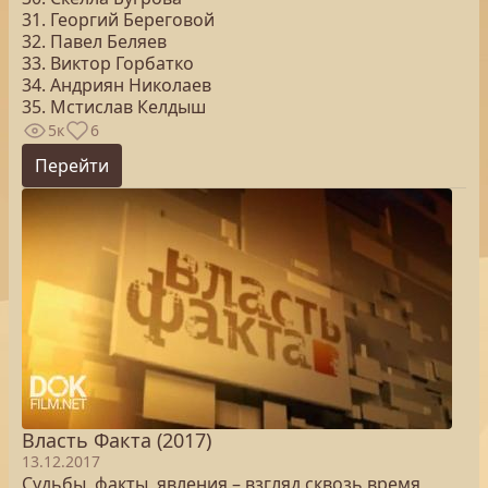
31. Георгий Береговой
32. Павел Беляев
33. Виктор Горбатко
34. Андриян Николаев
35. Мстислав Келдыш
5к
6
Перейти
Власть Факта (2017)
13.12.2017
Судьбы, факты, явления – взгляд сквозь время