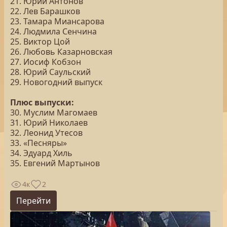
21. Юрий Антонов
22. Лев Барашков
23. Тамара Миансарова
24. Людмила Сенчина
25. Виктор Цой
26. Любовь Казарновская
27. Иосиф Кобзон
28. Юрий Саульский
29. Новогодний выпуск
Плюс выпуски:
30. Муслим Магомаев
31. Юрий Николаев
32. Леонид Утесов
33. «Песняры»
34. Эдуард Хиль
35. Евгений Мартынов
4к
2
Перейти