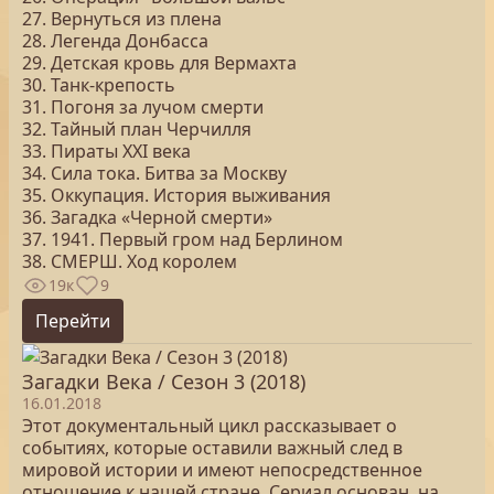
27. Вернуться из плена
28. Легенда Донбасса
29. Детская кровь для Вермахта
30. Танк-крепость
31. Погоня за лучом смерти
32. Тайный план Черчилля
33. Пираты ХХI века
34. Сила тока. Битва за Москву
35. Оккупация. История выживания
36. Загадка «Черной смерти»
37. 1941. Первый гром над Берлином
38. СМЕРШ. Ход королем
19к
9
Перейти
Загадки Века / Сезон 3 (2018)
16.01.2018
Этот документальный цикл рассказывает о
событиях, которые оставили важный след в
мировой истории и имеют непосредственное
отношение к нашей стране. Сериал основан на