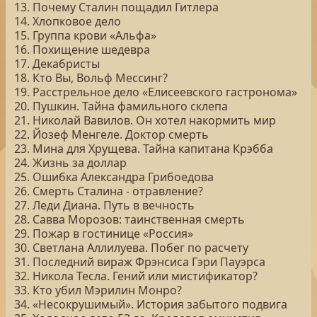
13. Почему Сталин пощадил Гитлера
14. Хлопковое дело
15. Группа крови «Альфа»
16. Похищение шедевра
17. Декабристы
18. Кто Вы, Вольф Мессинг?
19. Расстрельное дело «Елисеевского гастронома»
20. Пушкин. Тайна фамильного склепа
21. Николай Вавилов. Он хотел накормить мир
22. Йозеф Менгеле. Доктор смерть
23. Мина для Хрущева. Тайна капитана Крэбба
24. Жизнь за доллар
25. Ошибка Александра Грибоедова
26. Смерть Сталина - отравление?
27. Леди Диана. Путь в вечность
28. Савва Морозов: таинственная смерть
29. Пожар в гостинице «Россия»
30. Светлана Аллилуева. Побег по расчету
31. Последний вираж Фрэнсиса Гэри Пауэрса
32. Никола Тесла. Гений или мистификатор?
33. Кто убил Мэрилин Монро?
34. «Несокрушимый». История забытого подвига