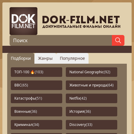
Подборки
Жанры
Популярное
ТОП-100 🔥
(103)
National Geographic
(92)
BBC
(65)
Животные и природа
(64)
Катастрофы
(51)
Netflix
(42)
Военные
(36)
История
(36)
Криминал
(34)
Discovery
(33)