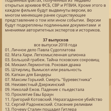
подлинных фактах, полученных из недавно
открытых архивов ФСБ, СВР и РГВИА. Кроме этого в
каждом фильме будут выдвинуты версии, во
многом меняющие ранее существующее
представление о том или ином событии. Версии
будут подкреплены подлинными документами и
мнениями авторитетных экспертов и историков.
37 выпусков
все выпуски 2018 года
01. Личное дело Павла Судоплатова
02. Мата Хари. Легкомысленная шпионка
03. Большой грабеж. Тайна псковских сокровищ
04. Михаил Лермонтов. Роковая драма
05. Штирлиц. Вымысел или реальность
06. Капкан для Бандеры
07. Максим Горький. Смерть "Буревестника"
08. Неизвестный Дзержинский
09. Николай Ежов. Падение с пьедестала
10. Проклятие Евы Браун
11. Григорий Котовский. Неразгаданное убийство
12. Сергий Радонежский. Спасение реликвии
13. Почему Сталин пощадил Гитлера