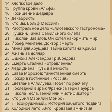
14. Хлопковое дело
15. Группа крови «Альфа»
16. Похищение шедевра
17. Декабристы
18. Кто Вы, Вольф Мессинг?
19. Расстрельное дело «Елисеевского гастронома»
20. Пушкин. Тайна фамильного склепа
21. Николай Вавилов. Он хотел накормить мир
22. Йозеф Менгеле. Доктор смерть
23. Мина для Хрущева. Тайна капитана Крэбба
24. Жизнь за доллар
25. Ошибка Александра Грибоедова
26. Смерть Сталина - отравление?
27. Леди Диана. Путь в вечность
28. Савва Морозов: таинственная смерть
29. Пожар в гостинице «Россия»
30. Светлана Аллилуева. Побег по расчету
31. Последний вираж Фрэнсиса Гэри Пауэрса
32. Никола Тесла. Гений или мистификатор?
33. Кто убил Мэрилин Монро?
34. «Несокрушимый». История забытого подвига
35. Холодное лето 53-го. Кровавая амнистия