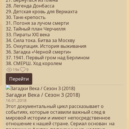
27. Вернуться из плена
28. Легенда Донбасса
29. Детская кровь для Вермахта
30. Танк-крепость
31. Погоня за лучом смерти
32. Тайный план Черчилля
33. Пираты ХХI века
34. Сила тока. Битва за Москву
35. Оккупация. История выживания
36. Загадка «Черной смерти»
37. 1941. Первый гром над Берлином
38. СМЕРШ. Ход королем
19к
9
Перейти
Загадки Века / Сезон 3 (2018)
16.01.2018
Этот документальный цикл рассказывает о
событиях, которые оставили важный след в
мировой истории и имеют непосредственное
отношение к нашей стране. Сериал основан на