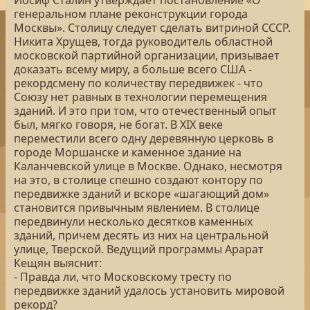
Иосиф Сталин утверждает постановление «О
генеральном плане реконструкции города
Москвы». Столицу следует сделать витриной СССР.
Никита Хрущев, тогда руководитель областной
московской партийной организации, призывает
доказать всему миру, а больше всего США -
рекордсмену по количеству передвижек - что
Союзу нет равных в технологии перемещения
зданий. И это при том, что отечественный опыт
был, мягко говоря, не богат. В XIX веке
переместили всего одну деревянную церковь в
городе Моршанске и каменное здание на
Каланчевской улице в Москве. Однако, несмотря
на это, в столице спешно создают контору по
передвижке зданий и вскоре «шагающий дом»
становится привычным явлением. В столице
передвинули несколько десятков каменных
зданий, причем десять из них на центральной
улице, Тверской. Ведущий программы Арарат
Кещян выяснит:
- Правда ли, что Московскому тресту по
передвижке зданий удалось установить мировой
рекорд?