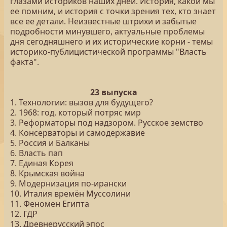
глазами историков наших дней. История, какой мы
ее помним, и история с точки зрения тех, кто знает
все ее детали. Неизвестные штрихи и забытые
подробности минувшего, актуальные проблемы
дня сегодняшнего и их исторические корни - темы
историко-публицистической программы "Власть
факта".
23 выпуска
1. Технологии: вызов для будущего?
2. 1968: год, который потряс мир
3. Реформаторы под надзором. Русское земство
4. Консерваторы и самодержавие
5. Россия и Балканы
6. Власть пап
7. Единая Корея
8. Крымская война
9. Модернизация по-ирански
10. Италия времён Муссолини
11. Феномен Египта
12. ГДР
13. Древнерусский эпос