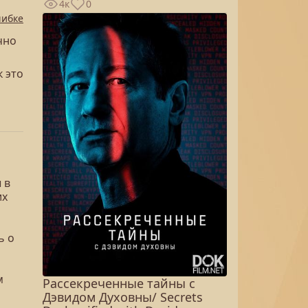
4к
0
шибке
чно
 это
 в
их
ь о
м
Рассекреченные тайны с
Дэвидом Духовны/ Secrets