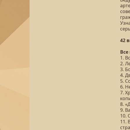
арте
сов
гра
Узна
сер
42 
Все
1. В
2. Л
3. Б
4. Д
5. 
6. Н
7. Х
коп
8. «
9. В
10. 
11. 
стр