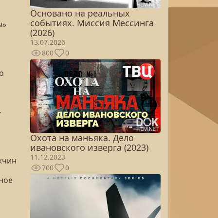
Основано на реальных
событиях. Миссия Мессинга
ы»
(2026)
13.07.2026
800
0
о
-
Охота на маньяка. Дело
ивановского изверга (2023)
11.12.2023
ужчин
700
0
ное