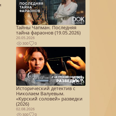
м
Тайны Чапман. Последняя
тайна фараонов (19.05.2026)
20.05.2026
300
0
Исторический детектив с
Николаем Валуевым.
«Курский соловей» разведки
(2026)
02.08.2026
300
0