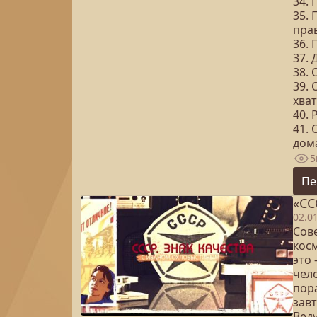
34. 
35. 
пра
36. 
37. 
38.
39.
хва
40. 
41.
дом
5
Пе
«СС
02.0
Сове
косм
это
чело
пора
зав
Вед