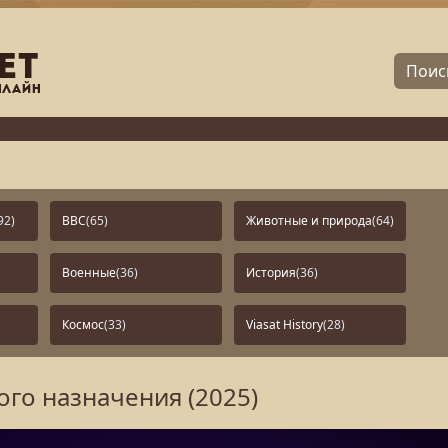
92)
BBC
(65)
Животные и природа
(64)
Военные
(36)
История
(36)
Космос
(33)
Viasat History
(28)
ого назначения (2025)