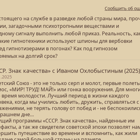
Сообщить об о
стоящего на службе в разведке любой страны мира, про
нии, загадочными психотропными веществами и
ному сигналу выполнить любой приказ. Реальность, как
 Какие гипнотехники используют шпионы для вербовки
д гипнотизерами в погонах? Как под гипнозом
яемых на долгий срок?
СР. Знак качества» с Иваном Охлобыстиным (2025)
1.2025
тский Союз - это не только серп и молот, первые полеты
ос, «МИР! ТРУД! МАЙ!» или гонка вооружения. Для мног
 - время молодости. Лучший период в жизни каждого
века, когда мы учились любить, дружить, справляться с
жениями, не терять голову от побед и - не беспокоилис
трашнем дне…
ущий программы «СССР. Знак качества», найденные им
факты, а так же свидетели советской эпохи позволят на
ершить путешествие во времени и вспомнить, как жили
ждане самой большой страны на планете.