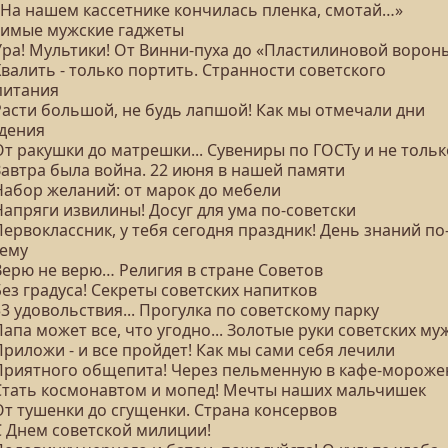
 «На нашем кассетнике кончилась пленка, смотай…»
имые мужские гаджеты
 Ура! Мультики! От Винни-пуха до «Пластилиновой ворон
Хвалить - только портить. Странности советского
питания
Расти большой, не будь лапшой! Как мы отмечали дни
дения
От ракушки до матрешки... Сувениры по ГОСТу и не тольк
Завтра была война. 22 июня в нашей памяти
 Набор желаний: от марок до мебели
Напряги извилины! Досуг для ума по-советски
Первоклассник, у тебя сегодня праздник! День знаний по
ему
Верю не верю… Религия в стране Советов
Без градуса! Секреты советских напитков
33 удовольствия... Прогулка по советскому парку
Папа может все, что угодно... Золотые руки советских м
Приложи - и все пройдет! Как мы сами себя лечили
 Приятного общепита! Через пельменную в кафе-мороже
 Стать космонавтом и мопед! Мечты наших мальчишек
От тушенки до сгущенки. Страна консервов
С Днем советской милиции!