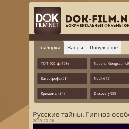
Подборки
Жанры
Популярное
ТОП-100 🔥
(103)
National Geographic
(
Катастрофы
(51)
Netflix
(42)
Криминал
(34)
Discovery
(33)
Русские тайны. Гипноз особ
2025-10-26