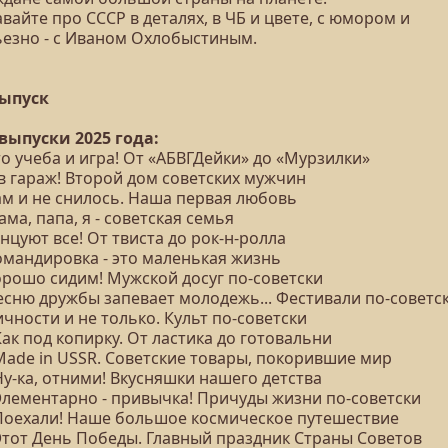
вайте про СССР в деталях, в ЧБ и цвете, с юмором и
ьезно - с Иваном Охлобыстиным.
выпуск
 выпуски 2025 года:
то учеба и игра! От «АБВГДейки» до «Мурзилки»
 в гараж! Второй дом советских мужчин
ам и не снилось. Наша первая любовь
ама, папа, я - советская семья
анцуют все! От твиста до рок-н-ролла
Командировка - это маленькая жизнь
орошо сидим! Мужской досуг по-советски
Песню дружбы запевает молодежь... Фестивали по-советс
ичности и не только. Культ по-советски
Как под копирку. От ластика до готовальни
 Made in USSR. Советские товары, покорившие мир
Ну-ка, отними! Вкусняшки нашего детства
 Элементарно - привычка! Причуды жизни по-советски
 Поехали! Наше большое космическое путешествие
 Этот День Победы. Главный праздник Страны Советов