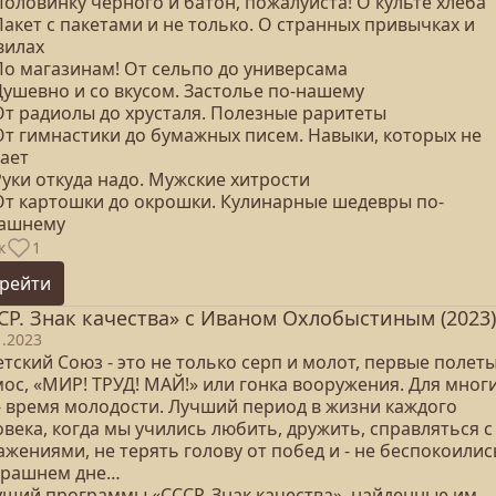
Половинку черного и батон, пожалуйста! О культе хлеба
Пакет с пакетами и не только. О странных привычках и
вилах
По магазинам! От сельпо до универсама
Душевно и со вкусом. Застолье по-нашему
 От радиолы до хрусталя. Полезные раритеты
 От гимнастики до бумажных писем. Навыки, которых не
тает
Руки откуда надо. Мужские хитрости
 От картошки до окрошки. Кулинарные шедевры по-
ашнему
к
1
рейти
СР. Знак качества» с Иваном Охлобыстиным (2023)
1.2023
тский Союз - это не только серп и молот, первые полеты
ос, «МИР! ТРУД! МАЙ!» или гонка вооружения. Для мног
 - время молодости. Лучший период в жизни каждого
века, когда мы учились любить, дружить, справляться с
жениями, не терять голову от побед и - не беспокоилис
трашнем дне…
ущий программы «СССР. Знак качества», найденные им