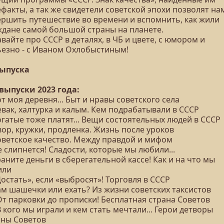
факты, а так же свидетели советской эпохи позволят на
ершить путешествие во времени и вспомнить, как жили
ждане самой большой страны на планете.
вайте про СССР в деталях, в ЧБ и цвете, с юмором и
ьезно - с Иваном Охлобыстиным!
выпуска
 выпуски 2023 года:
от моя деревня... Быт и нравы советского села
евак, халтурка и калым. Кем подрабатывали в СССР
огатые тоже платят... Вещи состоятельных людей в СССР
вор, кружки, продленка. Жизнь после уроков
Советское качество. Между правдой и мифом
е слипнется! Сладости, которые мы любили...
раните деньги в сберегательной кассе! Как и на что мы
или
Достать», если «выбросят»! Торговля в СССР
ам шашечки или ехать? Из жизни советских таксистов
От парковки до прописки! Бесплатная страна Советов
В кого мы играли и кем стать мечтали... Герои детворы
аны Советов