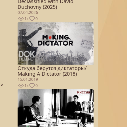
Declassified with David
Duchovny (2025)
07.04.2026
1к
0
Откуда берутся диктаторы/
Making A Dictator (2018)
15.01.2019
ки
1к
0