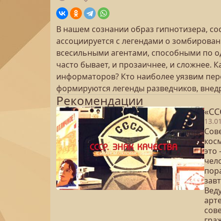
В нашем сознании образ гипнотизера, со
ассоциируется с легендами о зомбирова
всесильными агентами, способными по од
часто бывает, и прозаичнее, и сложнее.
информаторов? Кто наиболее уязвим пере
формируются легенды разведчиков, внедр
Рекомендации
«СС
13.0
Сове
косм
это
чело
пора
зав
Вед
арте
сов
гра