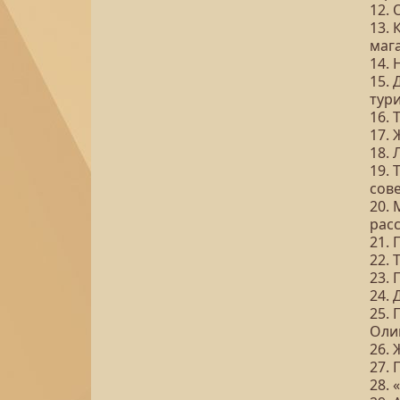
12. 
13. 
маг
14. 
15.
тур
16. 
17. 
18. 
19. 
сов
20. 
рас
21.
22. 
23. 
24.
25. 
Оли
26.
27.
28. 