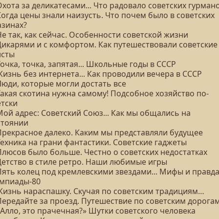
Охота за деликатесами... Что радовало советских гурман
Когда цены знали наизусть. Что почем было в советских
азинах?
Не так, как сейчас. Особенности советской жизни
 Дикарями и с комфортом. Как путешествовали советские
исты
Точка, точка, запятая... Школьные годы в СССР
Жизнь без интернета... Как проводили вечера в СССР
Люди, которые могли достать все
Такая скотина нужна самому! Подсобное хозяйство по-
етски
Мой адрес: Советский Союз... Как мы общались на
стоянии
 Прекрасное далеко. Каким мы представляли будущее
Техника на грани фантастики. Советские гаджеты
Плюсов было больше. Честно о советских недостатках
 Детство в стиле ретро. Наши любимые игры
Пять колец под кремлевскими звездами... Мифы и правд
мпиады-80
 Жизнь нараспашку. Скучая по советским традициям…
 Передайте за проезд. Путешествие по советским дорога
«Алло, это прачечная?» Шутки советского человека