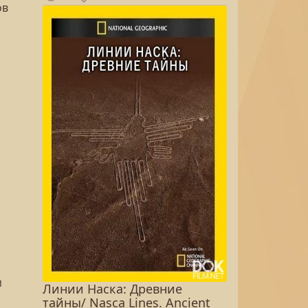
ов
а
м
Линии Наска: Древние
тайны/ Nasca Lines. Ancient