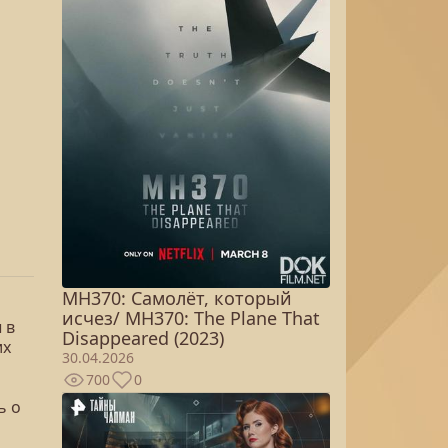
MH370: Самолёт, который
исчез/ MH370: The Plane That
 в
Disappeared (2023)
их
30.04.2026
700
0
ь о