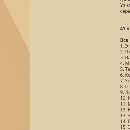
Узна
сер
41 
Все
1. Э
2. Я
3. В
4. М
5. Т
6. 
7. Х
8. 
9. Л
10. 
11.
12. 
13.
14.
15.