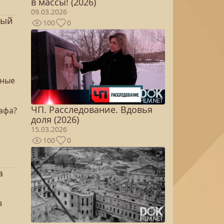
в массы! (2026)
09.03.2026
вый
100
0
чные
ЧП. Расследование. Вдовья
афа?
доля (2026)
15.03.2026
100
0
а
в