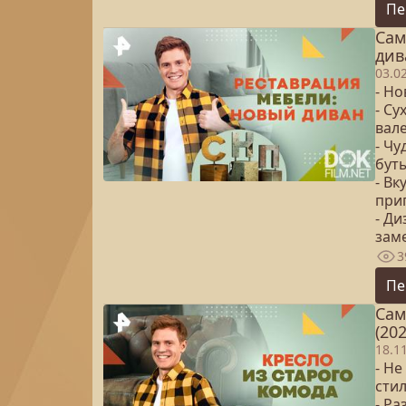
Пе
Сам
див
03.0
- Но
- Су
вал
- Ч
бут
- В
при
- Д
зам
3
Пе
Сам
(202
18.1
- Не
сти
- Р