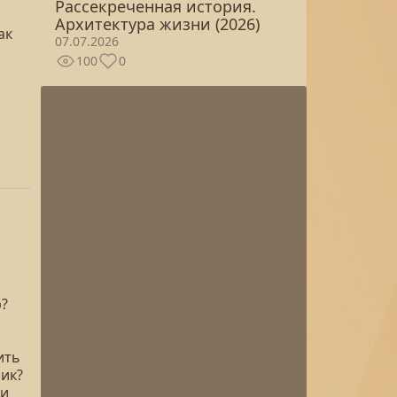
Рассекреченная история.
Архитектура жизни (2026)
ак
07.07.2026
100
0
р?
ить
ик?
 и