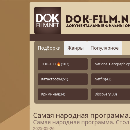
Подборки
Жанры
Популярное
ТОП-100 🔥
(103)
National Geographic
(
Катастрофы
(51)
Netflix
(42)
Криминал
(34)
Discovery
(33)
Самая народная программа.
Самая народная программа. Стол 
2025-05-26