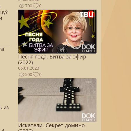
700
0
ы
ицу?
и
та
Песня года. Битва за эфир
(2022)
05.01.2023
500
0
ь из
Искатели. Секрет домино
а!