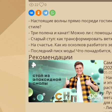
22
0
- Настоящие волны прямо посреди гостин
стиле?
- Три полена и канат! Можно ли с помощь
- Старый стул: как трансформировать вет
- На счастье. Как из осколков разбитого 
- Последний писк моды! Что понадобится
Рекомендации
Сам
(202
05.0
- На
и э
рас
- Л
мет
для
- Л