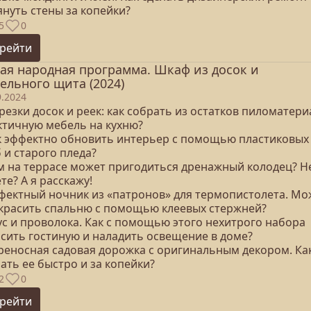
януть стены за копейки?
5
0
рейти
ая народная программа. Шкаф из досок и
ельного щита (2024)
9.2024
резки досок и реек: как собрать из остатков пиломатери
ктичную мебель на кухню?
ак эффектно обновить интерьер с помощью пластиковых
 и старого пледа?
ем на террасе может пригодиться дренажный колодец? Н
те? А я расскажу!
ффектный ночник из «патронов» для термопистолета. М
украсить спальню с помощью клеевых стержней?
ус и проволока. Как с помощью этого нехитрого набора
асить гостиную и наладить освещение в доме?
ереносная садовая дорожка с оригинальным декором. Ка
ать ее быстро и за копейки?
2
0
рейти