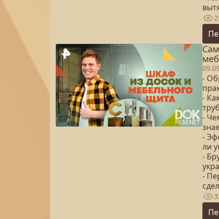
выт
2
Пе
Сам
меб
09.0
- Об
пра
- К
труб
- Ч
знае
- Э
ли 
- Бр
укр
- П
сдел
3
Пе