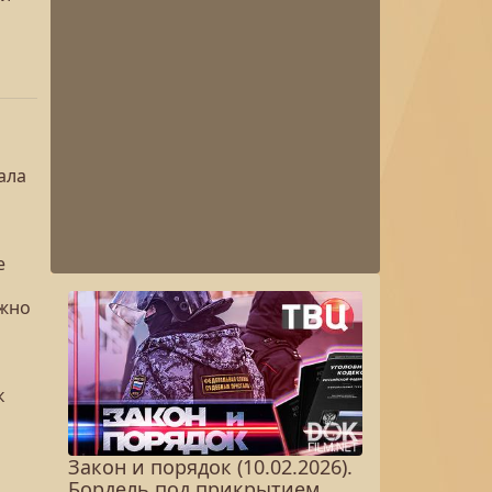
ала
е
ожно
к
Закон и порядок (10.02.2026).
Бордель под прикрытием.