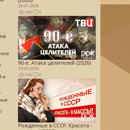
(2026)
29.07.2026
200
0
она
тное
90-е. Атака целителей (2026)
у
19.03.2026
100
0
й и
?
ьные
!
Рожденные в СССР. Красота -