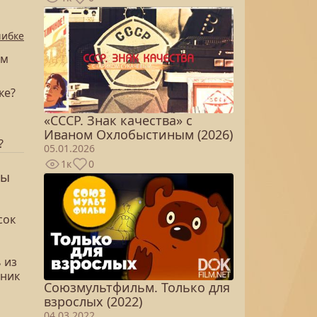
шибке
ом
ке?
«СССР. Знак качества» с
Иваном Охлобыстиным (2026)
?
05.01.2026
1к
0
лы
сок
 из
рник
Союзмультфильм. Только для
взрослых (2022)
04.03.2022