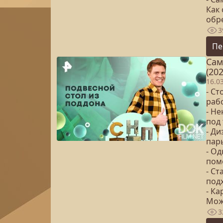
Как
обр
3
Пе
Сам
(202
16.0
- Ст
раб
- Н
под
- Ди
пар
- Од
пом
- С
под
- Ка
Мож
3