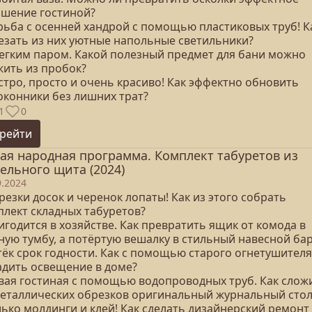
ашение гостиной?
орьба с осенней хандрой с помощью пластиковых труб! К
езать из них уютные напольные светильники?
 легким паром. Какой полезный предмет для бани можно
жить из пробок?
стро, просто и очень красиво! Как эффектно обновить
оконники без лишних трат?
1
0
рейти
ая народная программа. Комплект табуретов из
ельного щита (2024)
9.2024
резки досок и черенок лопаты! Как из этого собрать
плект складных табуретов?
игодится в хозяйстве. Как превратить ящик от комода в
ную тумбу, а потёртую вешалку в стильный навесной ба
тёк срок годности. Как с помощью старого огнетушителя
адить освещение в доме?
овая гостиная с помощью водопроводных труб. Как слож
металлических обрезков оригинальный журнальный стол
лько молдинги и клей! Как сделать дизайнерский ремонт