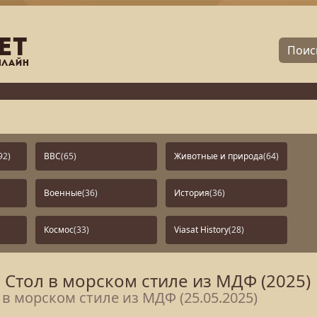
92)
BBC
(65)
Животные и природа
(64)
Военные
(36)
История
(36)
Космос
(33)
Viasat History
(28)
 Стол в морском стиле из МДФ (2025)
в морском стиле из МДФ (25.05.2025)