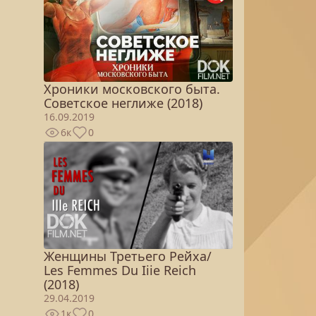
Хроники московского быта.
Советское неглиже (2018)
16.09.2019
6к
0
Женщины Третьего Рейха/
Les Femmes Du Iiie Reich
(2018)
29.04.2019
1к
0