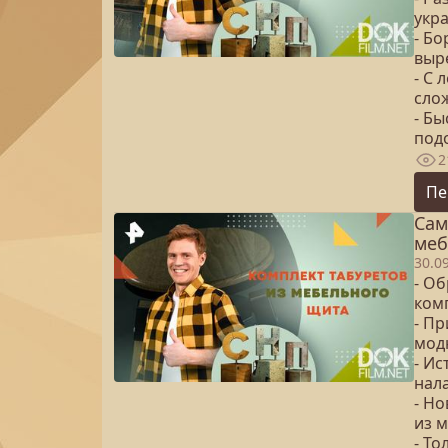
укр
- Б
выр
- С
сло
- Бы
под
2
Пе
Сам
меб
30.0
- Об
ком
- Пр
мод
- Ис
нал
- Н
из 
- То