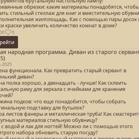
трументов брутальную настольную лампу!
еревянные обрезки: какие материалы понадобятся, чтоб
еить стильный стеллаж для книг и вместительную обувн
ополнительная жилплощадь. Как с помощью пары досок 
ки краски увеличить количество комнат в доме?
00
0
рейти
ая народная программа. Диван из старого серван
5)
4.2025
ена функционала. Как превратить старый сервант в
енький диван?
на полка хорошо, а двенадцать - лучше! Как склеить
кальную раму для зеркала с ячейками для хранения
очей?
южина подков: что еще понадобится, чтобы собрать
гинальную подставку для бутылок?
ра листов фанеры и металлическая труба! Как смастерит
тупных материалов стильную обувницу?
з с водой и лак для ногтей! Можно ли с помощью этого
итрого набора обновить старую посуду?
амый модный и экологичный материал в декоре интерьер