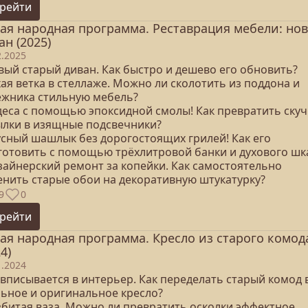
рейти
ая народная программа. Реставрация мебели: но
ан (2025)
2.2025
вый старый диван. Как быстро и дешево его обновить?
хая ветка в стеллаже. Можно ли сколотить из поддона и
ежника стильную мебель?
удеса с помощью эпоксидной смолы! Как превратить ску
ылки в изящные подсвечники?
кусный шашлык без дорогостоящих грилей! Как его
готовить с помощью трёхлитровой банки и духового шк
изайнерский ремонт за копейки. Как самостоятельно
енить старые обои на декоративную штукатурку?
9
0
рейти
ая народная программа. Кресло из старого комод
4)
1.2024
 вписывается в интерьер. Как переделать старый комод 
льное и оригинальное кресло?
азбитая ваза. Можно ли превратить осколки эффектное