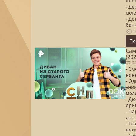
инс
- Д
скл
- Д
бан
1
Пе
Сам
(202
07.0
- См
нов
- Од
уни
мел
- Д
ори
- Па
дос
- Та
нех
- С