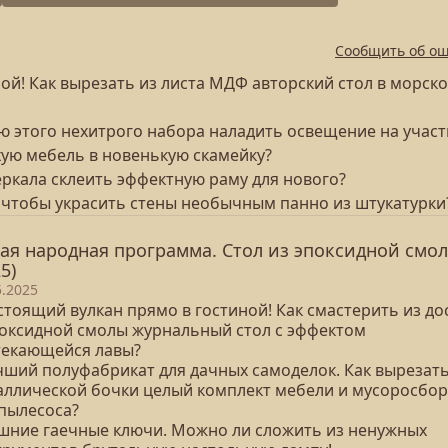
Сообщить об о
ой! Как вырезать из листа МДФ авторский стол в морск
ю этого нехитрого набора наладить освещение на участ
хую мебель в новенькую скамейку?
зеркала склеить эффектную раму для нового?
, чтобы украсить стены необычным панно из штукатурки
ая народная программа. Стол из эпоксидной смо
5)
5.2025
стоящий вулкан прямо в гостиной! Как смастерить из до
поксидной смолы журнальный стол с эффектом
текающейся лавы?
учший полуфабрикат для дачных самоделок. Как вырезать
аллической бочки целый комплект мебели и мусоросбо
 пылесоса?
ишние гаечные ключи. Можно ли сложить из ненужных