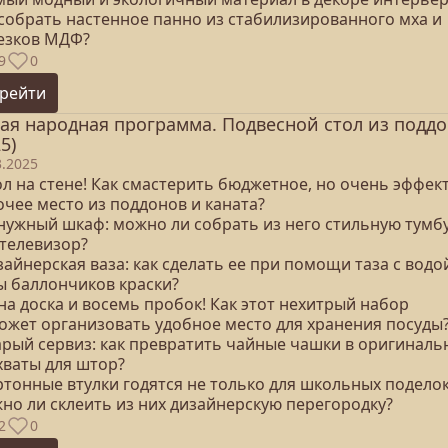
 собрать настенное панно из стабилизированного мха и
езков МДФ?
9
0
рейти
ая народная программа. Подвесной стол из подд
5)
3.2025
ол на стене! Как смастерить бюджетное, но очень эффек
очее место из поддонов и каната?
енужный шкаф: можно ли собрать из него стильную тумб
 телевизор?
зайнерская ваза: как сделать ее при помощи таза с водо
ы баллончиков краски?
на доска и восемь пробок! Как этот нехитрый набор
ожет организовать удобное место для хранения посуды
тарый сервиз: как превратить чайные чашки в оригинал
хваты для штор?
ртонные втулки годятся не только для школьных поделок
но ли склеить из них дизайнерскую перегородку?
2
0