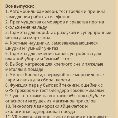
Все выпуски:
1. Автомобиль-хамелеон, тест грелок и причина
замедления работы телефонов
2. Преимущества самоваров и средства против
скольжения на льду
3. Гаджеты для борьбы с разлукой и суперпрочные
чехлы для смартфона
4. Костные наушники, самозавязывающиеся
шнурки и "умный" унитаз
5. Гаджеты для лечения кашля, устройства для
влажной уборки и "умный" стол
6. Выбор матрасов для крепкого сна и тяжелые
металлы в помаде
7. Умные брелоки, сверхудобные морозильные
лари и лапка для сбора шерсти
8. Функция пара у бытовой техники, ошейник с
GPS-трекером и тест блендера-соковыжималки
9. Чудеса техники на выставке «Экспо» в Дубае и
опасности игрушек из магазинов приколов
10. Технология заморозки яйцеклеток и
экологичная одноразовая посуда
11. VR-очки для коров, фунготерапия и тапочки с