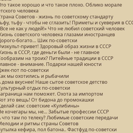
Что такое хорошо и что такое плохо. Облико морале
етского человека
Страна Советов - жизнь по советскому стандарту
Тьфу, тьфу - чтобы не сглазить! Приметы и суеверия в СС
«Все не как у людей!» Что не любил советский человек
 Жизнь советского человека глазами иностранцев
 Дорого-богато… Шик по-советски
 Физкульт-привет! Здоровый образ жизни в СССР
Жизнь в СССР, где деньги были - не главное
 Сообразим на троих? Питейные традиции в СССР
 Главное - внимание. Подарки нашей юности
Джек-пот по-советски
 Как мы охотились и рыбачили
А дома вкуснее! Наше сытое советское детство
Культурный отдых по-советски
 Заграница нам поможет. Охота за импортом
 Вот это вещь! От бидона до промокашки
Сделай сам: советские «Кулибины»
Не кочегары мы, не... Забытые профессии СССР
А что там по телеку? Любимые советские передачи
 Мелодии и ритмы страны Советов
Бутылка кефира, пол батона.. Фастфуд по-советски