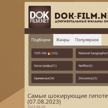
Подборки
Жанры
Популярное
ТОП-100 🔥
(103)
National Geographic
(
Катастрофы
(51)
Netflix
(42)
Криминал
(34)
Discovery
(33)
Самые шокирующие гипотезы
(07.08.2023)
2023-08-09