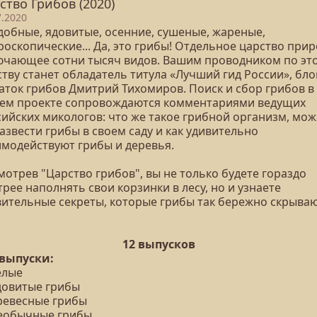
ство Грибов (2020)
7.2020
добные, ядовитые, осенние, сушеные, жареные,
оскопические... Да, это грибы! Отдельное царство прир
ючающее сотни тысяч видов. Вашим проводником по эт
тву станет обладатель титула «Лучший гид России», бло
наток грибов Дмитрий Тихомиров. Поиск и сбор грибов в
ем проекте сопровождаются комментариями ведущих
сийских микологов: что же такое грибной организм, мо
азвести грибы в своем саду и как удивительно
имодействуют грибы и деревья.
отрев "Царство грибов", вы не только будете гораздо
рее наполнять свои корзинки в лесу, но и узнаете
вительные секреты, которые грибы так бережно скрываю
12 выпусков
 выпуски:
елые
Ядовитые грибы
Древесные грибы
Необычные грибы