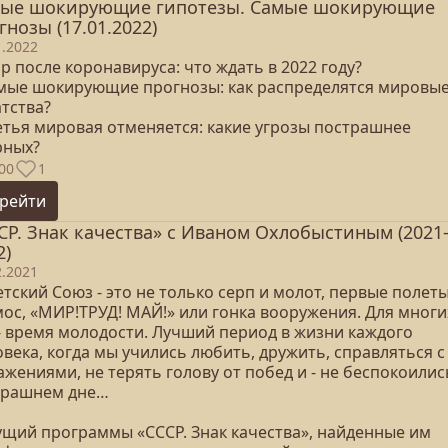
ые шокирующие гипотезы. Самые шокирующие
гнозы (17.01.2022)
1.2022
р после коронавируса: что ждать в 2022 году?
амые шокирующие прогнозы: как распределятся мировы
тства?
ретья мировая отменяется: какие угрозы пострашнее
рных?
00
1
рейти
СР. Знак качества» с Иваном Охлобыстиным (2021
2)
2.2021
тский Союз - это не только серп и молот, первые полеты
мос, «МИР!ТРУД! МАЙ!» или гонка вооружения. Для многи
 - время молодости. Лучший период в жизни каждого
века, когда мы учились любить, дружить, справляться с
жениями, не терять голову от побед и - не беспокоилис
трашнем дне…
ущий программы «СССР. Знак качества», найденные им