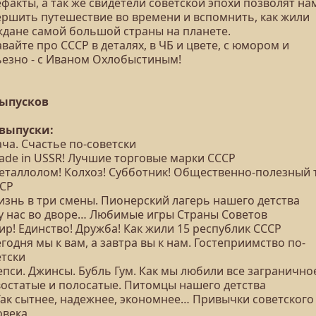
факты, а так же свидетели советской эпохи позволят на
ершить путешествие во времени и вспомнить, как жили
ждане самой большой страны на планете.
вайте про СССР в деталях, в ЧБ и цвете, с юмором и
ьезно - с Иваном Охлобыстиным!
выпусков
 выпуски:
ача. Счастье по-советски
Made in USSR! Лучшие торговые марки СССР
Металлолом! Колхоз! Субботник! Общественно-полезный 
ССР
изнь в три смены. Пионерский лагерь нашего детства
А у нас во дворе… Любимые игры Страны Советов
ир! Единство! Дружба! Как жили 15 республик СССР
егодня мы к вам, а завтра вы к нам. Гостеприимство по-
етски
епси. Джинсы. Бубль Гум. Как мы любили все загранично
Хвостатые и полосатые. Питомцы нашего детства
 Так сытнее, надежнее, экономнее… Привычки советского
овека