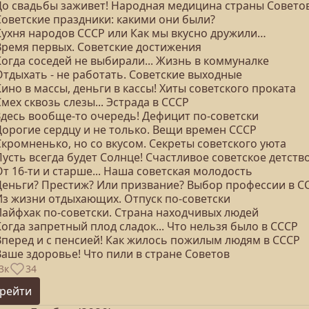
 До свадьбы заживет! Народная медицина страны Совето
Советские праздники: какими они были?
 Кухня народов СССР или Как мы вкусно дружили…
 Время первых. Советские достижения
Когда соседей не выбирали... Жизнь в коммуналке
Отдыхать - не работать. Советские выходные
Кино в массы, деньги в кассы! Хиты советского проката
Смех сквозь слезы... Эстрада в СССР
 Здесь вообще-то очередь! Дефицит по-советски
Дорогие сердцу и не только. Вещи времен СССР
Скромненько, но со вкусом. Секреты советского уюта
Пусть всегда будет Солнце! Счастливое советское детств
От 16-ти и старше... Наша советская молодость
 Деньги? Престиж? Или призвание? Выбор профессии в С
 Из жизни отдыхающих. Отпуск по-советски
 Лайфхак по-советски. Страна находчивых людей
Когда запретный плод сладок... Что нельзя было в СССР
 Вперед и с пенсией! Как жилось пожилым людям в СССР
Ваше здоровье! Что пили в стране Советов
3к
34
рейти