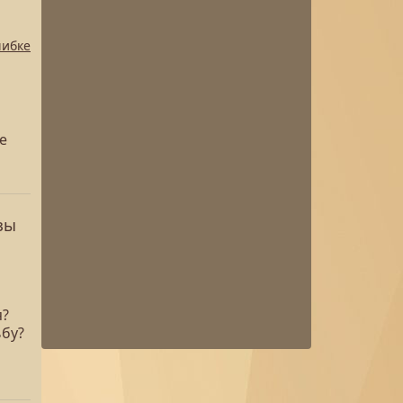
шибке
е
зы
я?
ьбу?