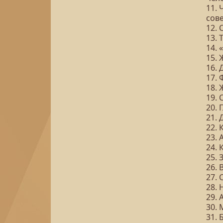
11. 
сов
12. 
13. 
14. 
15.
16.
17.
18. 
19.
20.
21. 
22.
23. 
24. 
25.
26.
27. 
28. 
29. 
30.
31. 