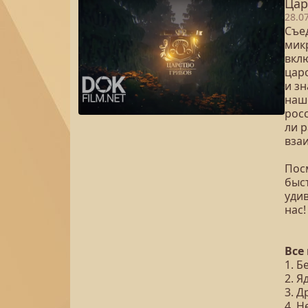
Цар
28.0
Съе
микр
вкл
царс
и з
наш
рос
ли р
вза
Посм
быст
уди
нас!
Все
1. Б
2. 
3. 
4. 