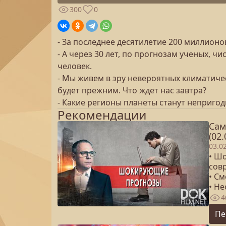
300
0
- За последнее десятилетие 200 миллионо
- А через 30 лет, по прогнозам ученых, 
человек.
- Мы живем в эру невероятных климатиче
будет прежним. Что ждет нас завтра?
- Какие регионы планеты станут неприго
Рекомендации
Сам
(02.
03.0
• Ш
сов
• См
• Не
4
Пе