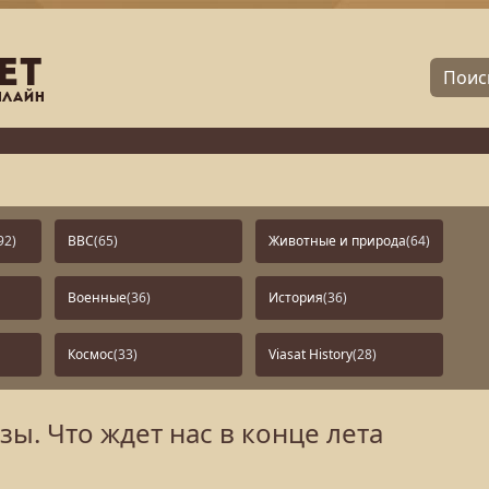
92)
BBC
(65)
Животные и природа
(64)
Военные
(36)
История
(36)
Космос
(33)
Viasat History
(28)
. Что ждет нас в конце лета