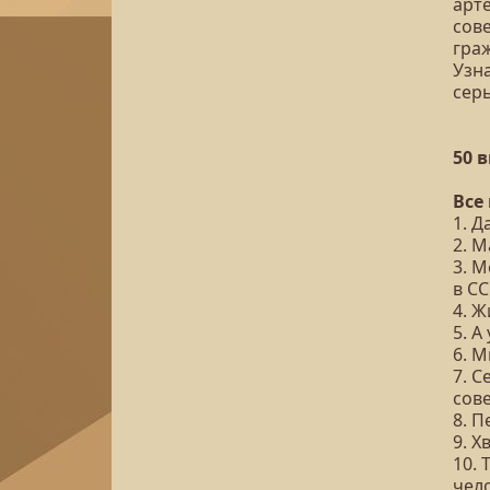
арте
сов
гра
Узна
сер
50 
Все
1. Д
2. 
3. 
в С
4. Ж
5. 
6. М
7. С
сов
8. П
9. 
10.
чел