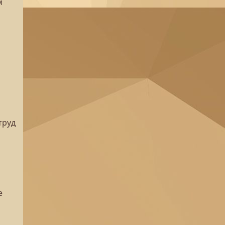
м
труд
е