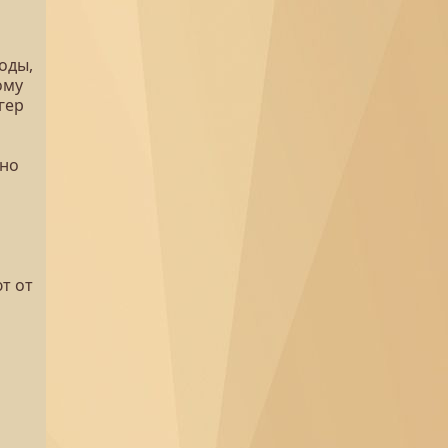
оды,
ому
гер
жно
т от