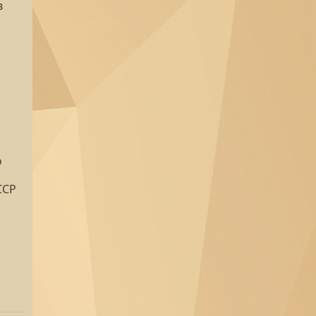
в
о
ССР