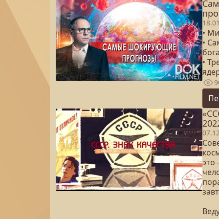
Сам
про
18.0
• Ми
• С
бога
• Т
яде
9
Пе
«СС
202
07.1
Сове
кос
это
чело
пора
зав
Вед