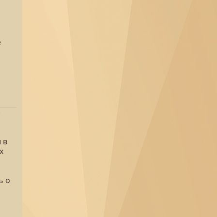
е
-
 в
х
ь о