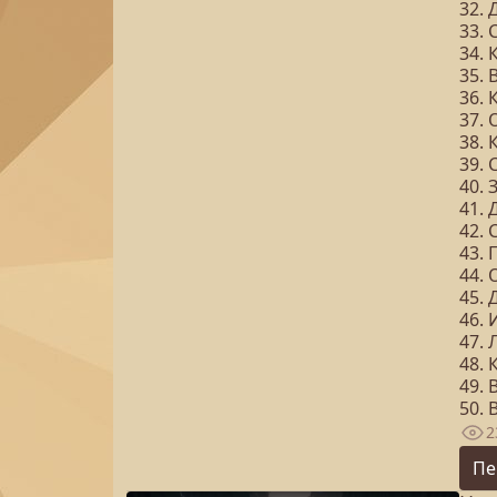
32.
33. 
34.
35.
36. 
37. 
38. 
39. 
40.
41. 
42. 
43. 
44. 
45.
46.
47.
48. 
49.
50. 
2
Пе