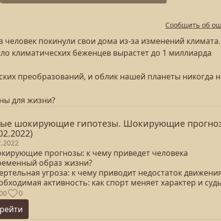
Сообщить об о
в человек покинули свои дома из-за изменений климата.
число климатических беженцев вырастет до 1 миллиарда
ских преобразований, и облик нашей планеты никогда н
дны для жизни?
ые шокирующие гипотезы. Шокирующие прогно
02.2022)
2.2022
окирующие прогнозы: к чему приведет человека
ременный образ жизни?
ертельная угроза: к чему приводит недостаток движени
обходимая активность: как спорт меняет характер и суд
00
0
рейти