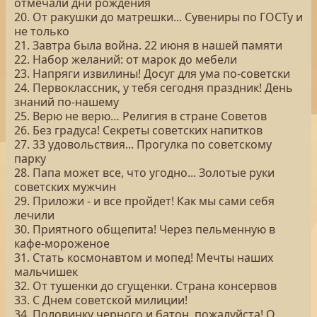
отмечали дни рождения
20. От ракушки до матрешки... Сувениры по ГОСТу и
не только
21. Завтра была война. 22 июня в нашей памяти
22. Набор желаний: от марок до мебели
23. Напряги извилины! Досуг для ума по-советски
24. Первоклассник, у тебя сегодня праздник! День
знаний по-нашему
25. Верю не верю… Религия в стране Советов
26. Без градуса! Секреты советских напитков
27. 33 удовольствия... Прогулка по советскому
парку
28. Папа может все, что угодно... Золотые руки
советских мужчин
29. Приложи - и все пройдет! Как мы сами себя
лечили
30. Приятного общепита! Через пельменную в
кафе-мороженое
31. Стать космонавтом и мопед! Мечты наших
мальчишек
32. От тушенки до сгущенки. Страна консервов
33. С Днем советской милиции!
34. Половинку черного и батон, пожалуйста! О