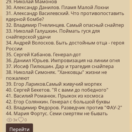
29. Николай Мамонов
30. Александр Данилов. Пламя Малой Локни
31. Александр Василевский. Что противопоставить
ядерной бомбе?
32. Владимир Пчелинцев. Самый опасный снайпер
33. Николай Галушкин. Поймать гуся для
снайперской удачи
34. Андрей Волосков. Быть достойным отца - героя
России
35. Сергей Кабанов. Генерал-дот
36. Даниил Юрьев. Импровизация на линии огня
37. Иосиф Пилюшин. Дар и трагедия снайпера
38. Николай Симоняк. "Ханковцы" жизни не
пожалеют
39. Егор Лариков.Самый живучий морпех
40. Сергей Бекетов. "Я с вами до победного"
41. Василий Романюк. Прыжок из космоса
42. Егор Солянкин. Генерал с большой буквы
43. Владимир Федоров. Разведчик против "ФАУ-2"
44. Мария Фортус. Семи смертям не бывать
3к
0
Перейти