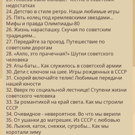
недостатках
24. Детство в стиле ретро. Наши любимые игры
25. Пять колец под кремлевскими звездами...
Мифы и правда Олимпиады-80
26. Жизнь нараспашку. Скучая по советским
традициям…
27. Передайте за проезд. Путешествие по
советским дорогам
28. «Алло, это прачечная?» Шутки советского
человека
29. Аты-баты... Как служилось в советской армии
30. Дети с ключом на шее. Игры рожденных в СССР
31. Скорей включайте телик! Любимые передачи
нашей юности
32. Вверх по социальной лестнице! Ступени жизни
советского человека
33. За романтикой на край света. Как мы строили
СССР
34. Очевидное - невероятное. Во что мы верили
35. От ушанки до матрешек. Из СССР с любовью
36. Лыжня, каток, снежки, сугробы... Как мы
коротали зиму