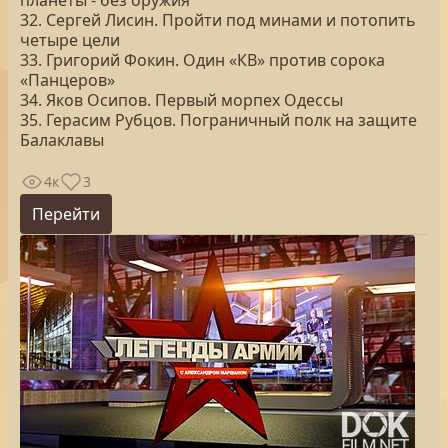
планеты - без оружия
32. Сергей Лисин. Пройти под минами и потопить
четыре цели
33. Григорий Фокин. Один «КВ» против сорока
«Панцеров»
34. Яков Осипов. Первый морпех Одессы
35. Герасим Рубцов. Пограничный полк на защите
Балаклавы
4к
3
Перейти