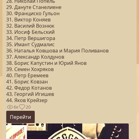
28. Николай Попель
29. Дануте Станелиене
30. Франциско Гульон
31. Виктор Коняев
32. Василий Вознюк
33. Иосиф Бельский
34. Петр Вершигора
35. Имант Судмалис
36. Наталья Ковшова и Мария Поливанов
37. Александр Колдунов
38. Борис Капустин и Юрий Янов
39. Семен Хохряков
40. Петр Еремеев
41. Борис Ковзан
42. Федор Котанов
43. Георгий Игишев
44. Яков Крейзер
6к
20
Перейти