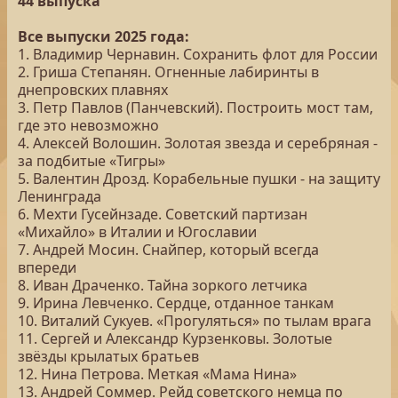
44 выпуска
Все выпуски 2025 года:
1. Владимир Чернавин. Сохранить флот для России
2. Гриша Степанян. Огненные лабиринты в
днепровских плавнях
3. Петр Павлов (Панчевский). Построить мост там,
где это невозможно
4. Алексей Волошин. Золотая звезда и серебряная -
за подбитые «Тигры»
5. Валентин Дрозд. Корабельные пушки - на защиту
Ленинграда
6. Мехти Гусейнзаде. Советский партизан
«Михайло» в Италии и Югославии
7. Андрей Мосин. Снайпер, который всегда
впереди
8. Иван Драченко. Тайна зоркого летчика
9. Ирина Левченко. Сердце, отданное танкам
10. Виталий Сукуев. «Прогуляться» по тылам врага
11. Сергей и Александр Курзенковы. Золотые
звёзды крылатых братьев
12. Нина Петрова. Меткая «Мама Нина»
13. Андрей Соммер. Рейд советского немца по