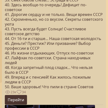
39. Смех сквозь слезы... Эстрада в СССР
40. Здесь вообще-то очередь! Дефицит по-
советски
41. Дорогие сердцу и не только. Вещи времен СССР
42. Скромненько, но со вкусом. Секреты советского
уюта
43. Пусть всегда будет Солнце! Счастливое
советское детство
44. От 16-ти и старше... Наша советская молодость
45. Деньги? Престиж? Или призвание? Выбор
профессии в СССР
46. Из жизни отдыхающих. Отпуск по-советски
47. Лайфхак по-советски. Страна находчивых
людей
48. Когда запретный плод сладок... Что нельзя
было в СССР
49. Вперед и с пенсией! Как жилось пожилым
людям в СССР
50. Ваше здоровье! Что пили в стране Советов
23к
34
Перейти