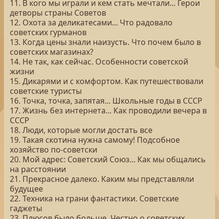
11. В кого мы играли и кем стать мечтали... Герои
детворы страны Советов
12. Охота за деликатесами... Что радовало
советских гурманов
13. Когда цены знали наизусть. Что почем было в
советских магазинах?
14. Не так, как сейчас. Особенности советской
жизни
15. Дикарями и с комфортом. Как путешествовали
советские туристы
16. Точка, точка, запятая... Школьные годы в СССР
17. Жизнь без интернета... Как проводили вечера в
СССР
18. Люди, которые могли достать все
19. Такая скотина нужна самому! Подсобное
хозяйство по-советски
20. Мой адрес: Советский Союз... Как мы общались
на расстоянии
21. Прекрасное далеко. Каким мы представляли
будущее
22. Техника на грани фантастики. Советские
гаджеты
23. Плюсов было больше. Честно о советских