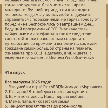
первые полеты в космос, «МИР! ТРУД! МАЙ!» или
гонка вооружения. Для многих это - время
молодости. Лучший период в жизни каждого
человека, когда мы учились любить, дружить,
справляться с поражениями, не терять голову от
побед и - не беспокоились о завтрашнем дне…
Ведущий программы «СССР. Знак качества»,
найденные им артефакты, а так же свидетели
советской эпохи позволят нам совершить
путешествие во времени и вспомнить, как жили
граждане самой большой страны на планете.
Узнавайте про СССР в деталях, в ЧБ и цвете, с
юмором и серьезно - с Иваном Охлобыстиным.
41 выпуск
Все выпуски 2025 года:
1. Это учеба и игра! От «АБВГДейки» до «Мурзилки»
2. Я в гараж! Второй дом советских мужчин
3. Вам и не снилось. Наша первая любовь
4. Мама, папа, я - советская семья
5. Танцуют все! От твиста до рок-н-ролла