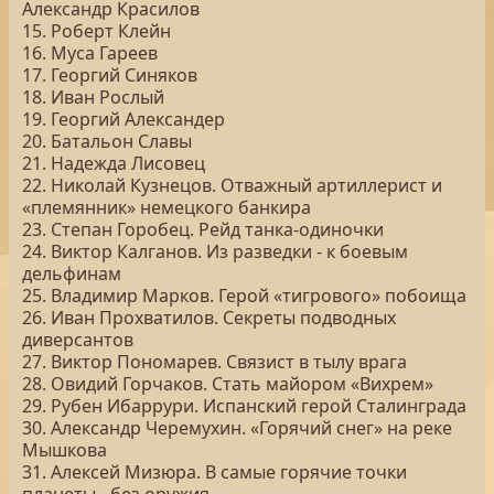
Александр Красилов
15. Роберт Клейн
16. Муса Гареев
17. Георгий Синяков
18. Иван Рослый
19. Георгий Александер
20. Батальон Славы
21. Надежда Лисовец
22. Николай Кузнецов. Отважный артиллерист и
«племянник» немецкого банкира
23. Степан Горобец. Рейд танка-одиночки
24. Виктор Калганов. Из разведки - к боевым
дельфинам
25. Владимир Марков. Герой «тигрового» побоища
26. Иван Прохватилов. Секреты подводных
диверсантов
27. Виктор Пономарев. Связист в тылу врага
28. Овидий Горчаков. Стать майором «Вихрем»
29. Рубен Ибаррури. Испанский герой Сталинграда
30. Александр Черемухин. «Горячий снег» на реке
Мышкова
31. Алексей Мизюра. В самые горячие точки