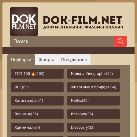
Подборки
Жанры
Популярное
ТОП-100 🔥
(103)
National Geographic
(92)
BBC
(65)
Животные и природа
(64)
Катастрофы
(51)
Netflix
(42)
Военные
(36)
История
(36)
Криминал
(34)
Discovery
(33)