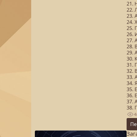
21.
22. 
23. 
24.
25. 
26. 
27. 
28. 
29.
30.
31. 
32.
33.
34.
35.
36. 
37.
38.
4
Пе
Заг