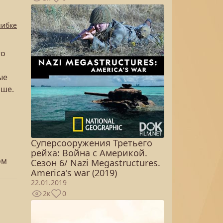
шибке
го
ые
ьше.
Суперсооружения Третьего
рейха: Война с Америкой.
ом
Сезон 6/ Nazi Megastructures.
America's war (2019)
22.01.2019
2к
0