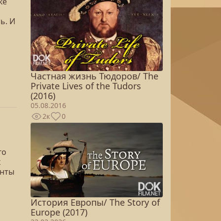
ке
ь. И
Частная жизнь Тюдоров/ The
Private Lives of the Tudors
(2016)
05.08.2016
2к
0
го
х
енты
История Европы/ The Story of
Europe (2017)