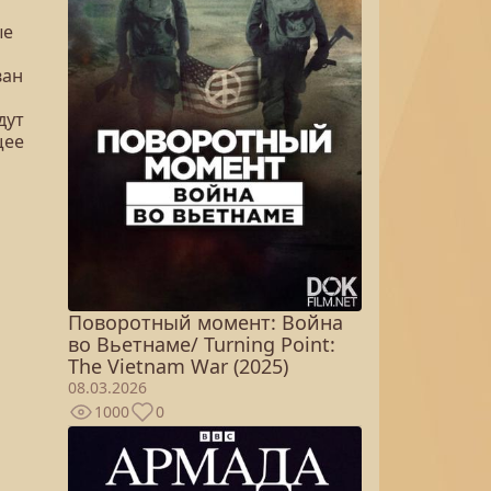
ые
ван
дут
щее
Поворотный момент: Война
во Вьетнаме/ Turning Point:
The Vietnam War (2025)
08.03.2026
1000
0