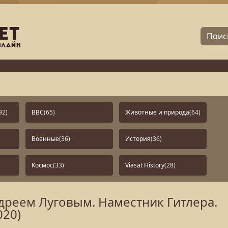
92)
BBC
(65)
Животные и природа
(64)
Военные
(36)
История
(36)
Космос
(33)
Viasat History
(28)
реем Луговым. Наместник Гитлера.
020)