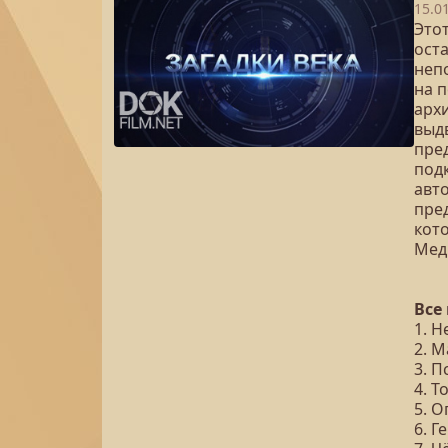
15.0
Это
ост
неп
на 
арх
выд
пре
под
авт
пре
кот
Мед
Все
1. 
2. 
3. 
4. 
5. 
6. Г