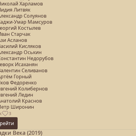
 Николай Харламов
Лидия Литвяк
Александр Солуянов
 Хаджи-Умар Мамсуров
Георгий Костылев
Иван Старчак
Ази Асланов
Василий Кисляков
 Александр Оськин
 Константин Недорубов
Геворк Исаханян
 Валентин Селиванов
 Артём Горный
 Яков Федоренко
 Евгений Колибернов
Евгений Ледин
 Анатолий Краснов
 Петр Широнин
к
3
рейти
адки Века (2019)