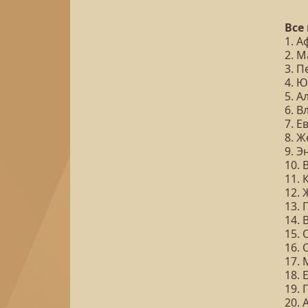
Все
1. 
2. М
3. П
4. 
5. 
6. 
7. 
8. 
9. Э
10.
11.
12.
13.
14.
15. 
16. 
17.
18. 
19.
20.