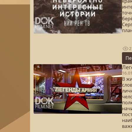
кра
инт
точн
бер
Сер
план
2
Пе
Лег
16.0
В ж
слов
личн
чел
пол
начи
пост
наи
важ