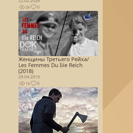
22.02.2026
2к
0
Женщины Третьего Рейха/
Les Femmes Du Iiie Reich
(2018)
29.04.2019
1к
0