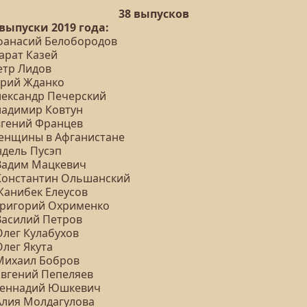
38 выпусков
 выпуски 2019 года:
Афанасий Белобородов
арат Казей
етр Лидов
Юрий Жданко
Александр Печерский
Владимир Ковтун
Евгений Францев
Женщины в Афганистане
ндель Пусэп
 Вадим Мацкевич
 Константин Ольшанский
 Жанибек Елеусов
 Григорий Охрименко
 Василий Петров
Олег Кулабухов
Олег Якута
 Михаил Бобров
Евгений Пепеляев
 Геннадий Юшкевич
 Алия Молдагулова