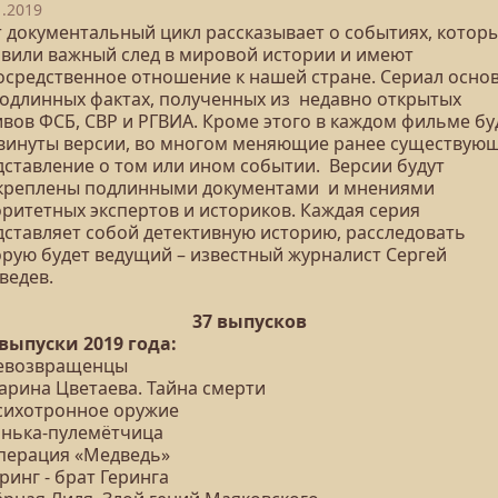
1.2019
т документальный цикл рассказывает о событиях, котор
авили важный след в мировой истории и имеют
осредственное отношение к нашей стране. Сериал осно
подлинных фактах, полученных из недавно открытых
ивов ФСБ, СВР и РГВИА. Кроме этого в каждом фильме бу
винуты версии, во многом меняющие ранее существую
дставление о том или ином событии. Версии будут
креплены подлинными документами и мнениями
оритетных экспертов и историков. Каждая серия
дставляет собой детективную историю, расследовать
орую будет ведущий – известный журналист Сергей
ведев.
37 выпусков
 выпуски 2019 года:
Невозвращенцы
Марина Цветаева. Тайна смерти
Психотронное оружие
Тонька-пулемётчица
Операция «Медведь»
еринг - брат Геринга