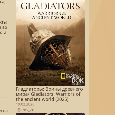
са,
кты
е во
о и
Гладиаторы: Воины древнего
мира/ Gladiators: Warriors of
the ancient world (2025)
)
19.02.2026
2к
0
л на