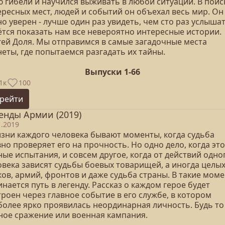
ю гибели и научился выживать в любой ситуации. В поис
ересных мест, людей и событий он объехал весь мир. Он
о уверен - лучше один раз увидеть, чем сто раз услышат
ётся показать нам все невероятно интересные истории.
гей Доля. Мы отправимся в самые загадочные места
еты, где попытаемся разгадать их тайны.
Выпуски 1-66
1к
100
рейти
енды Армии (2019)
1.2019
изни каждого человека бывают моменты, когда судьба
но проверяет его на прочность. Но одно дело, когда это
ые испытания, и совсем другое, когда от действий одно
овека зависят судьбы боевых товарищей, а иногда целы
ков, армий, фронтов и даже судьба страны. В такие мом
нается путь в легенду. Рассказ о каждом герое будет
роен через главное событие в его службе, в котором
более ярко проявилась неординарная личность. Будь то
ное сражение или военная кампания.