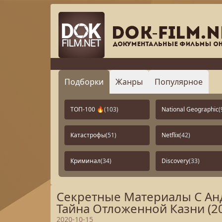
Подборки
Жанры
Популярное
ТОП-100 🔥
(103)
National Geographic
(
Катастрофы
(51)
Netflix
(42)
Криминал
(34)
Discovery
(33)
Секретные Материалы С Анд
Тайна Отложенной Казни (2
2020-10-15