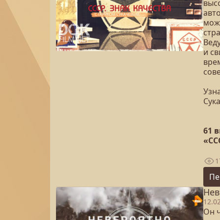
выс
авт
мож
стр
Вед
и с
вре
сове
Узна
Сук
61 
«СС
1
Пе
Нев
12.0
Он 