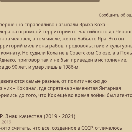
Сообщить об о
овершенно справедливо называли Эриха Коха –
лера на огромной территории от Балтийского до Черно
онов человек, в том числе, жертв Бабьего Яра. Это он
ерриторий миллионы рабов, продовольствие и культурн
омнату. Но судили Коха не в Советском Союзе, а в Пол
Однако, приговор так и не был приведен в исполнение.
 до 90 лет, и умер лишь в 1986-м.
двигаются самые разные, от политических до
 них – Кох знал, где спрятана знаменитая Янтарная
рились до того, что Кох ещё во время войны был агент
Р. Знак качества (2019 - 2021)
1.2019
ято считать, что все, созданное в СССР, отличалось