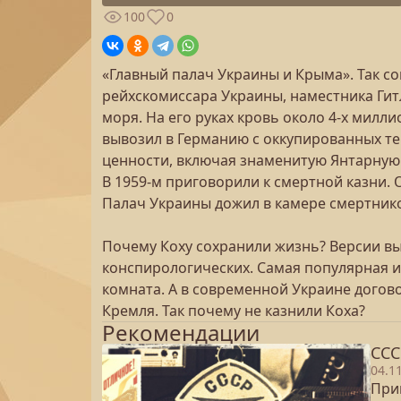
100
0
«Главный палач Украины и Крыма». Так с
рейхскомиссара Украины, наместника Гит
моря. На его руках кровь около 4-х милли
вывозил в Германию с оккупированных т
ценности, включая знаменитую Янтарную к
В 1959-м приговорили к смертной казни. 
Палач Украины дожил в камере смертников
Почему Коху сохранили жизнь? Версии вы
конспирологических. Самая популярная из
комната. А в современной Украине догово
Кремля. Так почему не казнили Коха?
Рекомендации
ССС
04.1
Прин