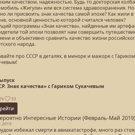
оким качеством, надежностью. Будь то докторская колба
омобиль «Жигули» или вся система здравоохранения. Но
но ли присвоить знак качества самой эпохе? Как жили в
ане, основной ценностью которой считался человек?
ущий программы «Знак качества», найденные им артефа
видетели той эпохи позволят нам совершить путешестви
мени и объективно сравнить качество жизни российског
тского народа.
вайте про СССР в деталях, в миноре и мажоре с Гариком
ачевым!
выпуск
СР. Знак качества» с Гариком Сукачевым
7к
33
рейти
ероятно Интересные Истории (Февраль-Май 2019
2.2019
чудом избежал смерти в авиакатастрофе, много раз стоя