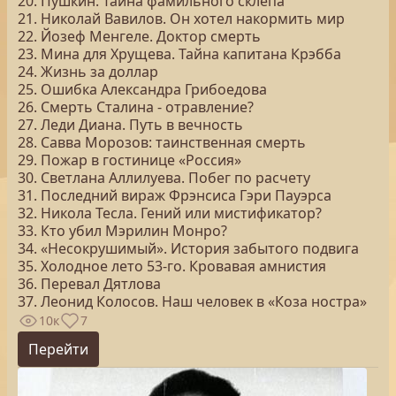
20. Пушкин. Тайна фамильного склепа
21. Николай Вавилов. Он хотел накормить мир
22. Йозеф Менгеле. Доктор смерть
23. Мина для Хрущева. Тайна капитана Крэбба
24. Жизнь за доллар
25. Ошибка Александра Грибоедова
26. Смерть Сталина - отравление?
27. Леди Диана. Путь в вечность
28. Савва Морозов: таинственная смерть
29. Пожар в гостинице «Россия»
30. Светлана Аллилуева. Побег по расчету
31. Последний вираж Фрэнсиса Гэри Пауэрса
32. Никола Тесла. Гений или мистификатор?
33. Кто убил Мэрилин Монро?
34. «Несокрушимый». История забытого подвига
35. Холодное лето 53-го. Кровавая амнистия
36. Перевал Дятлова
37. Леонид Колосов. Наш человек в «Коза ностра»
10к
7
Перейти