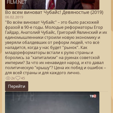
Во всем виноват Чубайс! Девяностые (2019)
06.02.2019
"Во всём виноват Чубайс" – это было расхожей
фразой в 90-е годы. Молодые реформаторы Егор
Гайдар, Анатолий Чубайс, Григорий Явлинский и их
единомышленники строили новую экономику и
уверяли обалдевших от реформ людей, что всё
наладится, когда у нас будет "рынок". Как
младореформаторы встали к рулю страны и
боролись за "капитализм" на руинах советской
империи? За что их ненавидел народ, и кто давал
политическую "крышу"? Цена их побед и ошибок –
для всей страны и для каждого лично.
2к
45
Перейти