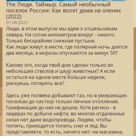
The Люди. Таймыр. Самый необычный
поселок России: Как возят дома на оленях
(2022)
07.08.2022
Люди, в этом выпуске мы едем к отшельникам
севера. На сотни километров вокруг - никого.
Только бескрайняя снежная пустыня.
Как люди живут в месте, где полярная ночь длится
два месяца, а морозы опускаются за минус 50?
Каково это, когда твой дом сделан только из
небольших стволов и шкур животных? А если
остаться на одном месте больше недели,
рискуешь потерять все?
Здесь уже полвека добывают газ, но в умирающих
поселках до сих пор только печное отопление.
Газификация до них не дошла. Хотя регион - в
лидерах по добыче нефти, во многих отдаленных
селах нет даже водопровода. Людям, чтобы
попить, приходится топить снег и лед. Вы
представляете, то есть, ничего нет: ни магазина,