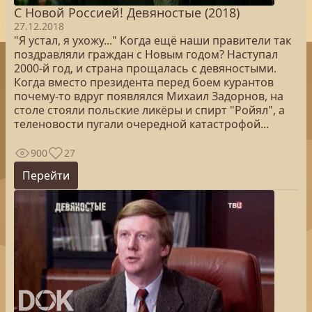
С Новой Россией! Девяностые (2018)
27.12.2018
"Я устал, я ухожу..." Когда ещё наши правители так
поздравляли граждан с Новым годом? Наступал
2000-й год, и страна прощалась с девяностыми.
Когда вместо президента перед боем курантов
почему-то вдруг появлялся Михаил Задорнов, на
столе стояли польские ликёры и спирт "Ройял", а
теленовости пугали очередной катастрофой...
900
27
Перейти