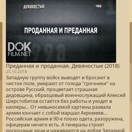
Преданная и проданная. Девяностые (2018)
25.10.2018
Западную группу войск выводят и бросают в
чистое поле, умирают от голода "срочники" на
острове Русский, процветает страшная
дедовщина, образцовый военнослужащий Алексей
Шерстобитов остаётся без работы и уходит в
киллеры... От невыносимой картины развала
армии кончает с собой маршал Ахромеев...
Российская армия в 90-е плохо одета, разоружена,
офицерам нечего есть. А генералы строят
роскошные дачи и наживаются на добре Западной