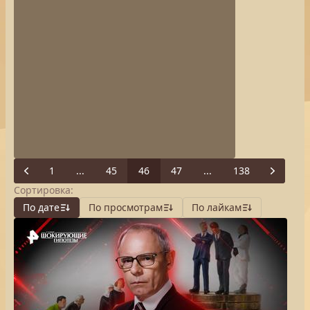
1
...
45
46
47
...
138
Previous
Next
Сортировка:
По дате
По просмотрам
По лайкам