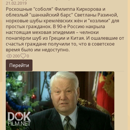
21.02.2019
Роскошные "соболя" Филиппа Киркорова и
облезлый "шанхайский барс" Светланы Разиной,
норковые шубы кремлёвских жён и "козлики" для
простых гражданок. В 90-е Россию накрыла
настоящая меховая эпидемия – челноки
понапёрли шуб из Греции и Китая. И ошалевшие от
счастья граждане получили то, что в советское
время было им недоступно.
200
0
Перейти