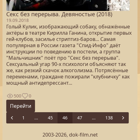
Секс без перерыва. Девяностые (2018)
19.09.2018
Голый Кулик, изображающий собаку, обнажённые
актёры в театре Кирилла Ганина, открытие первых
гей-клубов, засилье стриптиз-баров... Самая
популярная в России газета "Спид-Инфо" даёт
инструкции по поведению в постели, а группа
"Мальчишник" поёт про "Секс без перерыва".
Сексуальный угар 90-х психологи объясняют так
же, как резкий скачок алкоголизма. Потрясённые
переменами, граждане пожирали "клубничку" как
мощный антидепрессант...
500
0
Перейти
1
...
45
46
47
...
138
Previous
Next
2003-2026, dok-film.net