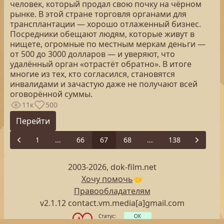
человек, который продал свою почку на чёрном
рынке. В этой стране торговля органами для
трансплантации — хорошо отлаженный бизнес.
Посредники обещают людям, которые живут в
нищете, огромные по местным меркам деньги —
от 500 до 3000 долларов — и уверяют, что
удалённый орган «отрастёт обратно». В итоге
многие из тех, кто согласился, становятся
инвалидами и зачастую даже не получают всей
оговорённой суммы.
11к
500
Перейти
1
...
66
67
68
...
138
Previous
Next
2003-2026, dok-film.net
Хочу помочь
🤝
Правообладателям
v2.1.12 contact.vm.media[a]gmail.com