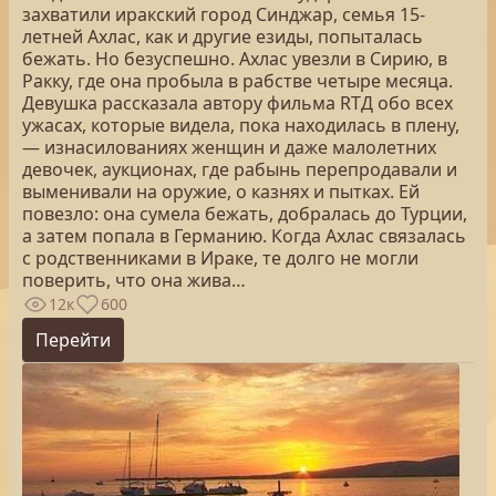
захватили иракский город Синджар, семья 15-
летней Ахлас, как и другие езиды, попыталась
бежать. Но безуспешно. Ахлас увезли в Сирию, в
Ракку, где она пробыла в рабстве четыре месяца.
Девушка рассказала автору фильма RTД обо всех
ужасах, которые видела, пока находилась в плену,
— изнасилованиях женщин и даже малолетних
девочек, аукционах, где рабынь перепродавали и
выменивали на оружие, о казнях и пытках. Ей
повезло: она сумела бежать, добралась до Турции,
а затем попала в Германию. Когда Ахлас связалась
с родственниками в Ираке, те долго не могли
поверить, что она жива…
12к
600
Перейти