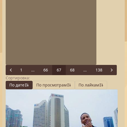
1
...
66
67
68
...
138
Previous
Next
Сортировка:
По дате
По просмотрам
По лайкам