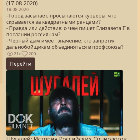
(17.08.2020)
18.08.2020
- Город засыпает, просыпаются курьеры: что
скрывается за квадратными ранцами?
- Правда или действие: о чем пишет Елизавета II в
послании россиянам?
- Чёрный дым имеет значение: кто запретил
дальнобойщикам объединяться в профсоюзы?
21к
200
Перейти
Шугалей: История Российских Социологов,