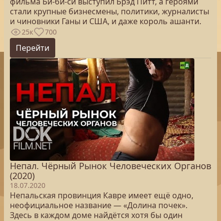
фильма Би-би-си выступил Брэд Питт, а героями
стали крупные бизнесмены, политики, журналисты
и чиновники Ганы и США, и даже король ашанти.
25к
700
Перейти
Непал. Чёрный Рынок Человеческих Органов
(2020)
18.07.2020
Непальская провинция Кавре имеет ещё одно,
неофициальное название — «Долина почек».
Здесь в каждом доме найдётся хотя бы один