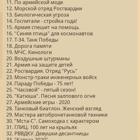
11. По армейской моде
12. Морской отряд Росгвардии
13. Биологическая угроза
14. Госпитали - стройка года!
15. Армия спешит на помощь
16. "Синяя птица" для космонавтов
17. Т-34. Танк Победы
18. Дорога памяти
19. МЧС. Кинологи
20. Воздушные штурманы
21. Армия на защите детей
22. Росгвардия. Отряд "Русь"
23. Монстр-траки инженерных войск
24. Параду Победы - 75 лет!
25. "Часовой" - пятый сезон!
26. "Катюша". Песня залпового огня
27. Армейские игры - 2020
28. Танковый биатлон. Женский взгляд
29. Мастера автобронетанковой техники
30. "Мста-С". Самоходка с характером
31. ГЛИЦ. 100 лет на крыльях
32. РВВДКУ. Девушки-десантницы
33. "Кавказ-2020"