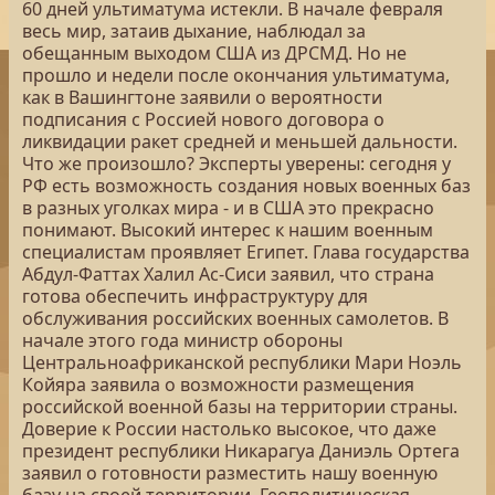
60 дней ультиматума истекли. В начале февраля
весь мир, затаив дыхание, наблюдал за
обещанным выходом США из ДРСМД. Но не
прошло и недели после окончания ультиматума,
как в Вашингтоне заявили о вероятности
подписания с Россией нового договора о
ликвидации ракет средней и меньшей дальности.
Что же произошло? Эксперты уверены: сегодня у
РФ есть возможность создания новых военных баз
в разных уголках мира - и в США это прекрасно
понимают. Высокий интерес к нашим военным
специалистам проявляет Египет. Глава государства
Абдул-Фаттах Халил Ас-Сиси заявил, что страна
готова обеспечить инфраструктуру для
обслуживания российских военных самолетов. В
начале этого года министр обороны
Центральноафриканской республики Мари Ноэль
Койяра заявила о возможности размещения
российской военной базы на территории страны.
Доверие к России настолько высокое, что даже
президент республики Никарагуа Даниэль Ортега
заявил о готовности разместить нашу военную