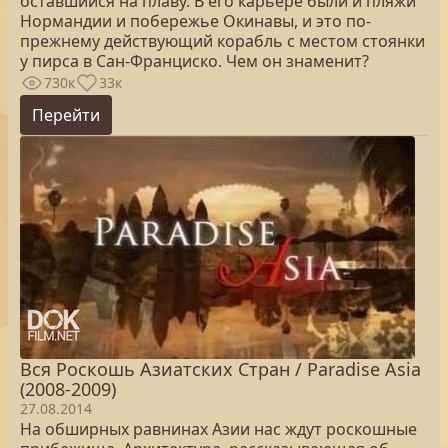
оставшийся на плаву. В его карьере были и пляжи
Нормандии и побережье Окинавы, и это по-
прежнему действующий корабль с местом стоянки
у пирса в Сан-Франциско. Чем он знаменит?
730к
33к
Перейти
Вся Роскошь Азиатских Стран / Paradise Asia
(2008-2009)
27.08.2014
На обширных равнинах Азии нас ждут роскошные