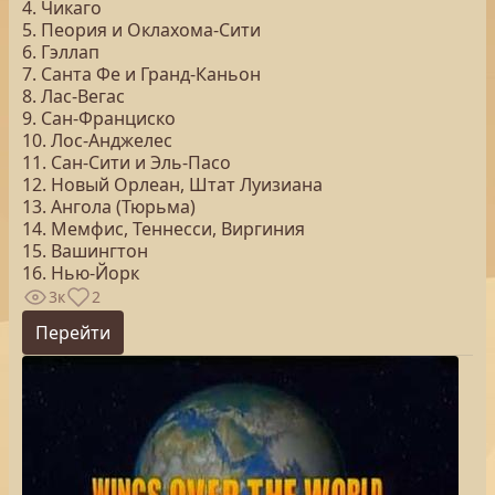
4. Чикаго
5. Пеория и Оклахома-Сити
6. Гэллап
7. Санта Фе и Гранд-Каньон
8. Лас-Вегас
9. Сан-Франциско
10. Лос-Анджелес
11. Сан-Сити и Эль-Пасо
12. Новый Орлеан, Штат Луизиана
13. Ангола (Тюрьма)
14. Мемфис, Теннесси, Виргиния
15. Вашингтон
16. Нью-Йорк
3к
2
Перейти