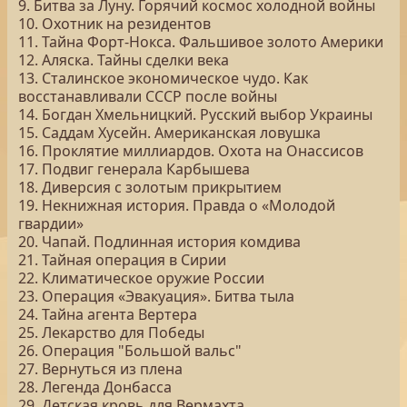
9. Битва за Луну. Горячий космос холодной войны
10. Охотник на резидентов
11. Тайна Форт-Нокса. Фальшивое золото Америки
12. Аляска. Тайны сделки века
13. Сталинское экономическое чудо. Как
восстанавливали СССР после войны
14. Богдан Хмельницкий. Русский выбор Украины
15. Саддам Хусейн. Американская ловушка
16. Проклятие миллиардов. Охота на Онассисов
17. Подвиг генерала Карбышева
18. Диверсия с золотым прикрытием
19. Некнижная история. Правда о «Молодой
гвардии»
20. Чапай. Подлинная история комдива
21. Тайная операция в Сирии
22. Климатическое оружие России
23. Операция «Эвакуация». Битва тыла
24. Тайна агента Вертера
25. Лекарство для Победы
26. Операция "Большой вальс"
27. Вернуться из плена
28. Легенда Донбасса
29. Детская кровь для Вермахта