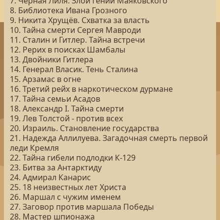
7. Чёрная Лиля. Злой гений Маяковского
8. Библиотека Ивана Грозного
9. Никита Хрущёв. Схватка за власть
10. Тайна смерти Сергея Мавроди
11. Сталин и Гитлер. Тайна встречи
12. Рерих в поисках Шамбалы
13. Двойники Гитлера
14. Генерал Власик. Тень Сталина
15. Арзамас в огне
16. Третий рейх в наркотическом дурмане
17. Тайна семьи Асадов
18. Александр I. Тайна смерти
19. Лев Толстой - против всех
20. Израиль. Становление государства
21. Надежда Аллилуева. Загадочная смерть первой
леди Кремля
22. Тайна гибели подлодки К-129
23. Битва за Антарктиду
24. Адмирал Канарис
25. 18 неизвестных лет Христа
26. Маршал с чужим именем
27. Заговор против маршала Победы
28. Мастер шпионажа