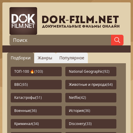
Подборки
Жанры
Популярное
ТОП-100 🔥
(103)
National Geographic
(92)
BBC
(65)
Животные и природа
(64)
Катастрофы
(51)
Netflix
(42)
Военные
(36)
История
(36)
Криминал
(34)
Discovery
(33)