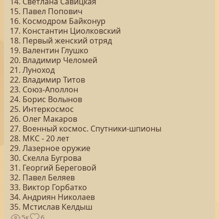
14. Светлана Савицкая
15. Павел Попович
16. Космодром Байконур
17. Константин Циолковский
18. Первый женский отряд
19. Валентин Глушко
20. Владимир Челомей
21. Луноход
22. Владимир Титов
23. Союз-Аполлон
24. Борис Волынов
25. Интеркосмос
26. Олег Макаров
27. Военный космос. Спутники-шпионы
28. МКС - 20 лет
29. Лазерное оружие
30. Скелла Бугрова
31. Георгий Береговой
32. Павел Беляев
33. Виктор Горбатко
34. Андриян Николаев
35. Мстислав Келдыш
5к
6