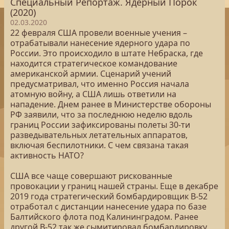
Специальный Репортаж. Ядерный Порок
(2020)
02.03.2020
22 февраля США провели военные учения –
отрабатывали нанесение ядерного удара по
России. Это происходило в штате Небраска, где
находится стратегическое командование
американской армии. Сценарий учений
предусматривал, что именно Россия начала
атомную войну, а США лишь ответили на
нападение. Днем ранее в Министерстве обороны
РФ заявили, что за последнюю неделю вдоль
границ России зафиксированы полеты 30-ти
разведывательных летательных аппаратов,
включая беспилотники. С чем связана такая
активность НАТО?
США все чаще совершают рискованные
провокации у границ нашей страны. Еще в декабре
2019 года стратегический бомбардировщик B-52
отработал с дистанции нанесение удара по базе
Балтийского флота под Калининградом. Ранее
другой B-52 так же сымитировал бомбардировку