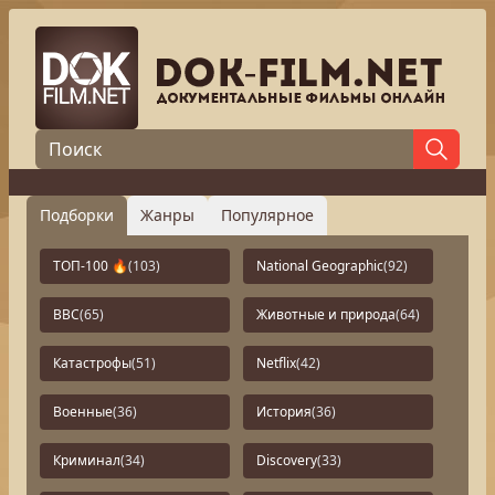
Подборки
Жанры
Популярное
ТОП-100 🔥
(103)
National Geographic
(92)
BBC
(65)
Животные и природа
(64)
Катастрофы
(51)
Netflix
(42)
Военные
(36)
История
(36)
Криминал
(34)
Discovery
(33)