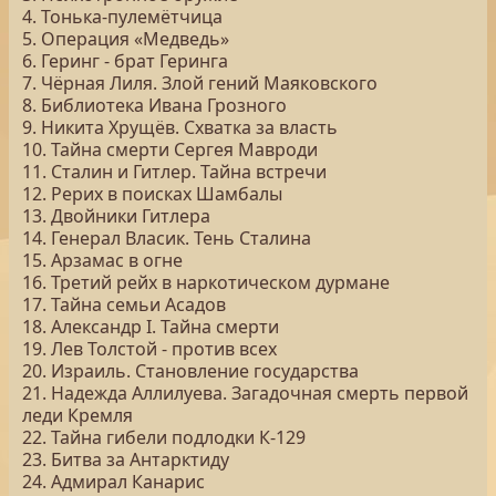
4. Тонька-пулемётчица
5. Операция «Медведь»
6. Геринг - брат Геринга
7. Чёрная Лиля. Злой гений Маяковского
8. Библиотека Ивана Грозного
9. Никита Хрущёв. Схватка за власть
10. Тайна смерти Сергея Мавроди
11. Сталин и Гитлер. Тайна встречи
12. Рерих в поисках Шамбалы
13. Двойники Гитлера
14. Генерал Власик. Тень Сталина
15. Арзамас в огне
16. Третий рейх в наркотическом дурмане
17. Тайна семьи Асадов
18. Александр I. Тайна смерти
19. Лев Толстой - против всех
20. Израиль. Становление государства
21. Надежда Аллилуева. Загадочная смерть первой
леди Кремля
22. Тайна гибели подлодки К-129
23. Битва за Антарктиду
24. Адмирал Канарис