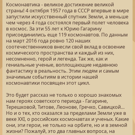
Космонавтика - великое достижение великой
страны! 4 октября 1957 года в СССР впервые в мире
запустили искусственный спутник Земли, а меньше
чем через 4 года состоялся первый полет человека
в космос. За эти 55 лет к Юрию Гагарину
присоединились еще 119 космонавтов. По данным
на март 2016 года ровно 120 наших
соотечественников внесли свой вклад в освоение
космического пространства и каждый из них,
несомненно, герой и легенда. Так же, как и
гениальные ученые, воплощающие недавнюю
фантастику в реальность. Этим людям и самым
значимым событиям в истории нашей
космонавтики посвящен этот цикл.
Это будет рассказ не только о хорошо знакомых
нам героях советского периода - Гагарине,
Терешковой, Титове, Леонове, Гречко, Савицкой…
Но и о тех, кто оказался за пределами Земли уже в
веке XXI, о российских космонавтах и ученых. Какие
они, эти герои, не только на орбите, но и в земной
жизни? Пожалуй, это два главных вопроса, на