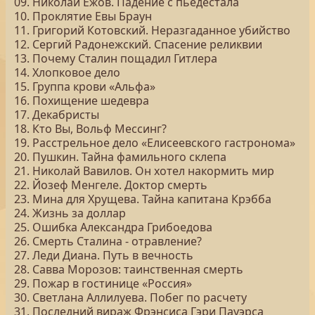
09. Николай Ежов. Падение с пьедестала
10. Проклятие Евы Браун
11. Григорий Котовский. Неразгаданное убийство
12. Сергий Радонежский. Спасение реликвии
13. Почему Сталин пощадил Гитлера
14. Хлопковое дело
15. Группа крови «Альфа»
16. Похищение шедевра
17. Декабристы
18. Кто Вы, Вольф Мессинг?
19. Расстрельное дело «Елисеевского гастронома»
20. Пушкин. Тайна фамильного склепа
21. Николай Вавилов. Он хотел накормить мир
22. Йозеф Менгеле. Доктор смерть
23. Мина для Хрущева. Тайна капитана Крэбба
24. Жизнь за доллар
25. Ошибка Александра Грибоедова
26. Смерть Сталина - отравление?
27. Леди Диана. Путь в вечность
28. Савва Морозов: таинственная смерть
29. Пожар в гостинице «Россия»
30. Светлана Аллилуева. Побег по расчету
31. Последний вираж Фрэнсиса Гэри Пауэрса