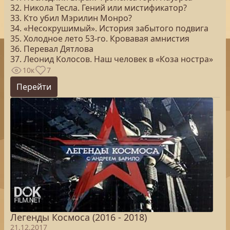
32. Никола Тесла. Гений или мистификатор?
33. Кто убил Мэрилин Монро?
34. «Несокрушимый». История забытого подвига
35. Холодное лето 53-го. Кровавая амнистия
36. Перевал Дятлова
37. Леонид Колосов. Наш человек в «Коза ностра»
10к
7
Перейти
Легенды Космоса (2016 - 2018)
21.12.2017