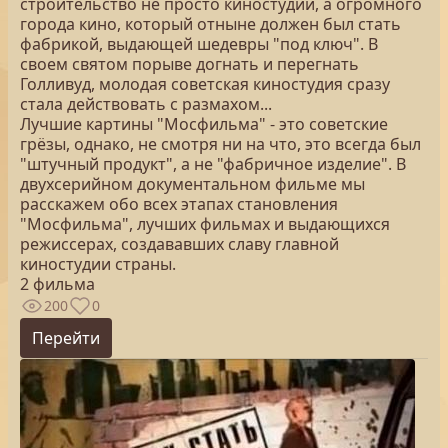
строительство не просто киностудии, а огромного
города кино, который отныне должен был стать
фабрикой, выдающей шедевры "под ключ". В
своем святом порыве догнать и перегнать
Голливуд, молодая советская киностудия сразу
стала действовать с размахом...
Лучшие картины "Мосфильма" - это советские
грёзы, однако, не смотря ни на что, это всегда был
"штучный продукт", а не "фабричное изделие". В
двухсерийном документальном фильме мы
расскажем обо всех этапах становления
"Мосфильма", лучших фильмах и выдающихся
режиссерах, создававших славу главной
киностудии страны.
2 фильма
200
0
Перейти