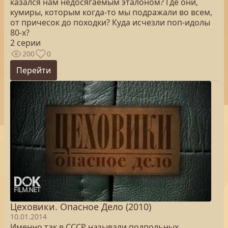
казался нам недосягаемым эталоном? Где они,
кумиры, которым когда-то мы подражали во всем,
от причесок до походки? Куда исчезли поп-идолы
80-х?
2 серии
200
0
Перейти
Цеховики. Опасное Дело (2010)
10.01.2014
Именно так в СССР называли подпольных