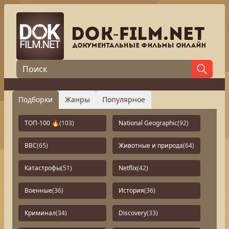
Подборки
Жанры
Популярное
ТОП-100 🔥
(103)
National Geographic
(92)
BBC
(65)
Животные и природа
(64)
Катастрофы
(51)
Netflix
(42)
Военные
(36)
История
(36)
Криминал
(34)
Discovery
(33)