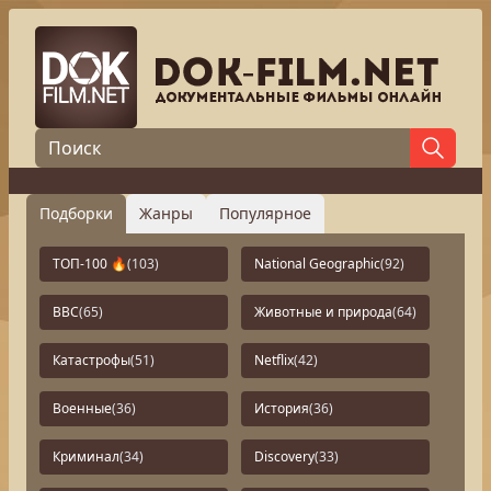
Подборки
Жанры
Популярное
ТОП-100 🔥
(103)
National Geographic
(92)
BBC
(65)
Животные и природа
(64)
Катастрофы
(51)
Netflix
(42)
Военные
(36)
История
(36)
Криминал
(34)
Discovery
(33)