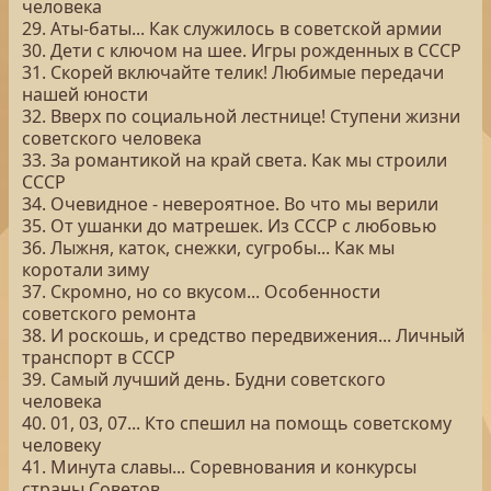
человека
29. Аты-баты... Как служилось в советской армии
30. Дети с ключом на шее. Игры рожденных в СССР
31. Скорей включайте телик! Любимые передачи
нашей юности
32. Вверх по социальной лестнице! Ступени жизни
советского человека
33. За романтикой на край света. Как мы строили
СССР
34. Очевидное - невероятное. Во что мы верили
35. От ушанки до матрешек. Из СССР с любовью
36. Лыжня, каток, снежки, сугробы... Как мы
коротали зиму
37. Скромно, но со вкусом... Особенности
советского ремонта
38. И роскошь, и средство передвижения... Личный
транспорт в СССР
39. Самый лучший день. Будни советского
человека
40. 01, 03, 07... Кто спешил на помощь советскому
человеку
41. Минута славы... Соревнования и конкурсы
страны Советов