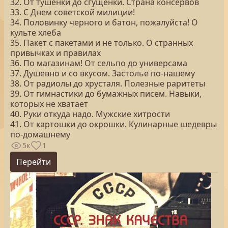
32. От тушенки до сгущенки. Страна консервов
33. С Днем советской милиции!
34. Половинку черного и батон, пожалуйста! О
культе хлеба
35. Пакет с пакетами и не только. О странных
привычках и правилах
36. По магазинам! От сельпо до универсама
37. Душевно и со вкусом. Застолье по-нашему
38. От радиолы до хрусталя. Полезные раритеты
39. От гимнастики до бумажных писем. Навыки,
которых не хватает
40. Руки откуда надо. Мужские хитрости
41. От картошки до окрошки. Кулинарные шедевры
по-домашнему
5к
1
Перейти