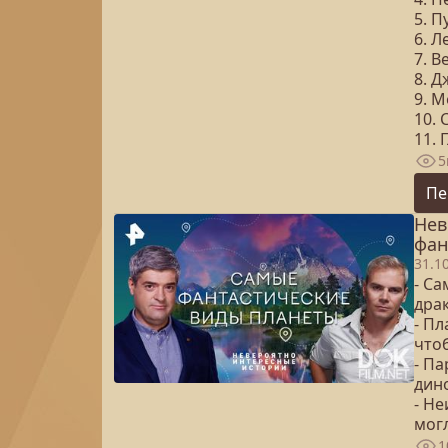
5. П
6. 
7. 
8. Д
9. 
10. 
11. 
5
Пе
Нев
фан
31.1
- С
дра
- Пл
что
- П
дин
- Н
мог
1