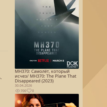
MH370: Самолёт, который
исчез/ MH370: The Plane That
,
Disappeared (2023)
30.04.2026
700
0