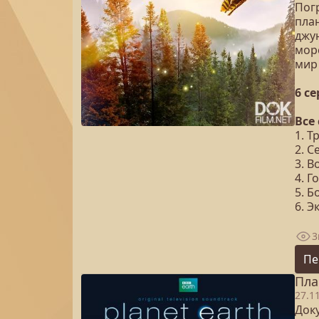
Пог
пла
джу
мор
мир
6 с
Все
1. Т
2. С
3. 
4. Г
5. 
6. 
3
Пе
Пла
27.1
Док