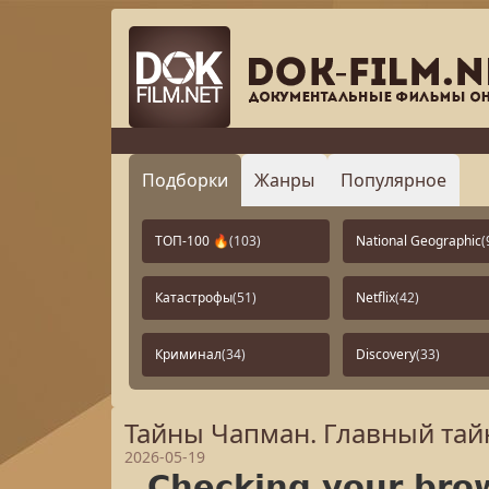
Подборки
Жанры
Популярное
ТОП-100 🔥
(103)
National Geographic
(
Катастрофы
(51)
Netflix
(42)
Криминал
(34)
Discovery
(33)
Тайны Чапман. Главный тайн
2026-05-19