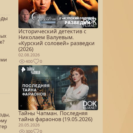
оды
Исторический детектив с
мых
Николаем Валуевым.
е?
«Курский соловей» разведки
(2026)
02.08.2026
ями
400
0
Тайны Чапман. Последняя
оды,
тайна фараонов (19.05.2026)
ому
20.05.2026
гер
300
0