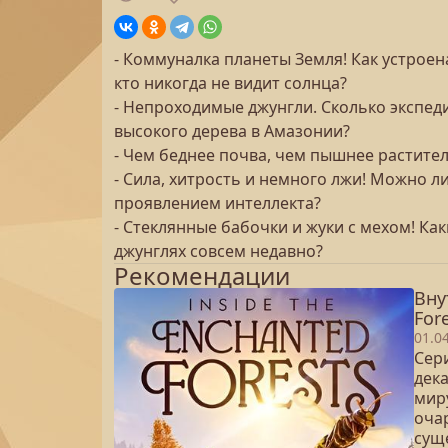
- Коммуналка планеты Земля! Как устроена
кто никогда не видит солнца?
- Непроходимые джунгли. Сколько экспед
высокого дерева в Амазонии?
- Чем беднее почва, чем пышнее растител
- Сила, хитрость и немного лжи! Можно 
проявлением интеллекта?
- Стеклянные бабочки и жуки с мехом! К
джунглях совсем недавно?
Рекомендации
Вну
Fore
01.0
Сер
дека
миру
оча
сущ