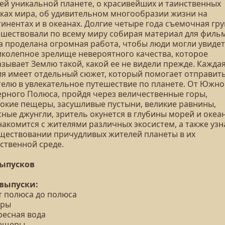
ей уникальной планете, о красивейших и таинственных
лках мира, об удивительном многообразии жизни на
инентах и в океанах. Долгие четыре года съемочная гр
ешествовали по всему миру собирая материал для фильм
а проделана огромная работа, чтобы люди могли увиде
иколепное зрелище невероятного качества, которое
зывает Землю такой, какой ее не видели прежде. Кажда
ия имеет отдельный сюжет, который помогает отправит
телю в увлекательное путешествие по планете. От Южно
ерного Полюса, пройдя через величественные горы,
бокие пещеры, засушливые пустыни, великие равнины,
ные джунгли, зритель окунется в глубины морей и океа
накомится с жителями различных экосистем, а также узн
уществовании причудливых жителей планеты в их
ственной среде.
выпусков
 выпуски:
т полюса до полюса
оры
ресная вода
Пещеры