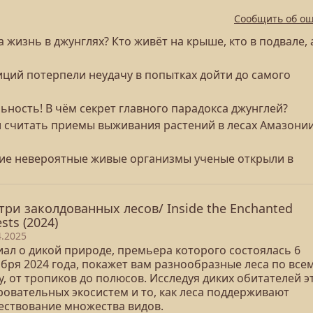
Сообщить об о
 жизнь в джунглях? Кто живёт на крыше, кто в подвале, 
иций потерпели неудачу в попытках дойти до самого
ьность! В чём секрет главного парадокса джунглей?
ли считать приемы выживания растений в лесах Амазони
акие невероятные живые организмы ученые открыли в
три заколдованных лесов/ Inside the Enchanted
sts (2024)
4.2025
иал о дикой природе, премьера которого состоялась 6
бря 2024 года, покажет вам разнообразные леса по все
, от тропиков до полюсов. Исследуя диких обитателей э
ровательных экосистем и то, как леса поддерживают
ествование множества видов.