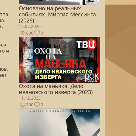
Основано на реальных
событиях. Миссия Мессинга
уппа
(2026)
а.
ть
13.07.2026
800
0
я
ься
го и
нов,
ает
Охота на маньяка. Дело
ивановского изверга (2023)
11.12.2023
700
0