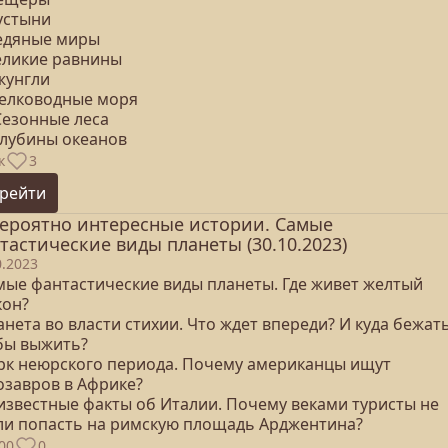
устыни
Ледяные миры
Великие равнины
жунгли
Мелководные моря
Сезонные леса
Глубины океанов
к
3
рейти
ероятно интересные истории. Самые
тастические виды планеты (30.10.2023)
0.2023
амые фантастические виды планеты. Где живет желтый
кон?
анета во власти стихии. Что ждет впереди? И куда бежать
бы выжить?
арк неюрского периода. Почему американцы ищут
озавров в Африке?
еизвестные факты об Италии. Почему веками туристы не
ли попасть на римскую площадь Арджентина?
00
0