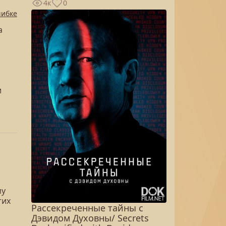
4к
0
шибке
а
и
му
тих
Рассекреченные тайны с
Дэвидом Духовны/ Secrets