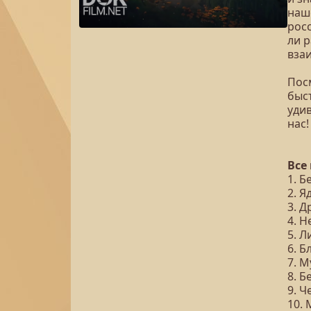
наш
рос
ли р
вза
Посм
быст
уди
нас!
Все
1. Б
2. 
3. 
4. 
5. Л
6. 
7. 
8. 
9. 
10. 