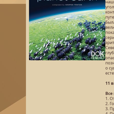
наш
уго
конт
пут
Был
вел
пока
сер
зри
Сев
глу
опас
поз
о с
есте
11 
Все
1. О
2. Г
3. П
4. 