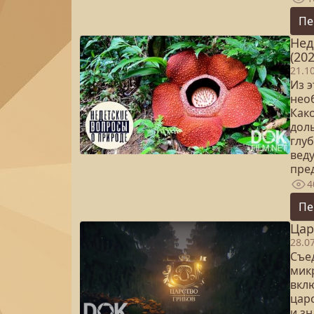
Пе
Нед
(202
21.1
Из э
нео
Как
дол
глу
вед
пре
4
Пе
Цар
28.0
Съе
микр
вкл
царс
и з