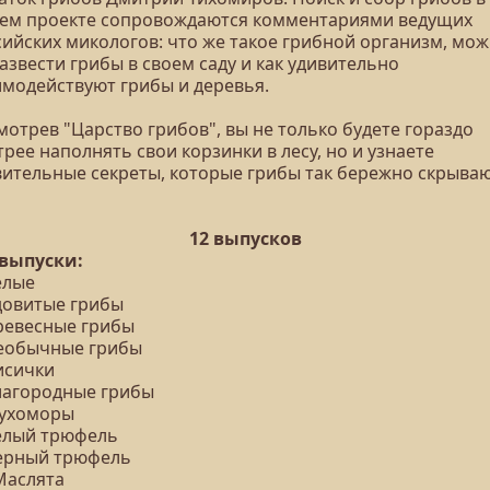
ем проекте сопровождаются комментариями ведущих
сийских микологов: что же такое грибной организм, мо
азвести грибы в своем саду и как удивительно
имодействуют грибы и деревья.
отрев "Царство грибов", вы не только будете гораздо
рее наполнять свои корзинки в лесу, но и узнаете
вительные секреты, которые грибы так бережно скрываю
12 выпусков
 выпуски:
елые
Ядовитые грибы
Древесные грибы
Необычные грибы
исички
Благородные грибы
Мухоморы
Белый трюфель
Черный трюфель
Маслята