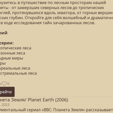
рузитесь в путешествие по лесным просторам нашей
неты - от замерзших северных лесов до тропических
нглей, протянувшихся вдоль экватора, от горных вершин
ских глубин. Откройте для себя волшебный и драматич
 в ходе исследования тайн зачарованных лесов.
ерий
 серии:
ропические леса
езонные леса
Водные миры
оры
Бореальные леса
Экстремальные леса
к
0
рейти
нета Земля/ Planet Earth (2006)
1.2023
ументальный сериал «BBC: Планета Земля» рассказывает