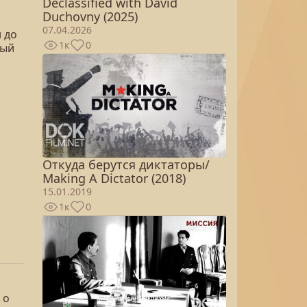
Declassified with David
Duchovny (2025)
07.04.2026
 до
1к
0
ный
Откуда берутся диктаторы/
Making A Dictator (2018)
15.01.2019
1к
0
 о