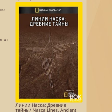
жно
т от
Линии Наска: Древние
тайны/ Nasca Lines. Ancient