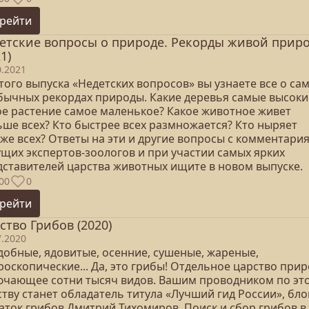
рейти
етские вопросы о природе. Рекорды живой прир
1)
0.2021
того выпуска «Недетских вопросов» вы узнаете все о са
бычных рекордах природы. Какие деревья самые высоки
ое растение самое маленькое? Какое животное живет
ьше всех? Кто быстрее всех размножается? Кто ныряет
бже всех? Ответы на эти и другие вопросы с комментари
ущих экспертов-зоологов и при участии самых ярких
дставителей царства животных ищите в новом выпуске.
00
0
рейти
ство Грибов (2020)
7.2020
добные, ядовитые, осенние, сушеные, жареные,
оскопические... Да, это грибы! Отдельное царство прир
ючающее сотни тысяч видов. Вашим проводником по эт
тву станет обладатель титула «Лучший гид России», бло
наток грибов Дмитрий Тихомиров. Поиск и сбор грибов в