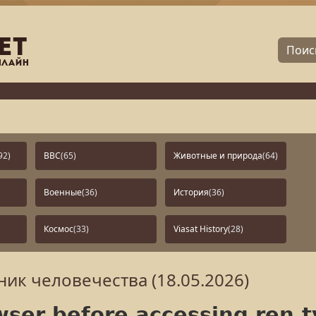
92)
BBC
(65)
Животные и природа
(64)
Военные
(36)
История
(36)
Космос
(33)
Viasat History
(28)
ик человечества (18.05.2026)