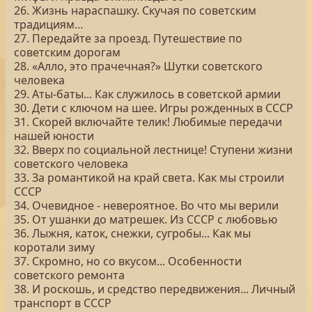
26. Жизнь нараспашку. Скучая по советским
традициям…
27. Передайте за проезд. Путешествие по
советским дорогам
28. «Алло, это прачечная?» Шутки советского
человека
29. Аты-баты... Как служилось в советской армии
30. Дети с ключом на шее. Игры рожденных в СССР
31. Скорей включайте телик! Любимые передачи
нашей юности
32. Вверх по социальной лестнице! Ступени жизни
советского человека
33. За романтикой на край света. Как мы строили
СССР
34. Очевидное - невероятное. Во что мы верили
35. От ушанки до матрешек. Из СССР с любовью
36. Лыжня, каток, снежки, сугробы... Как мы
коротали зиму
37. Скромно, но со вкусом... Особенности
советского ремонта
38. И роскошь, и средство передвижения... Личный
транспорт в СССР