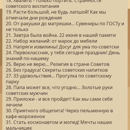
18. Хвалить - только портить. Странности
советского воспитания
19. Расти большой, не будь лапшой! Как мы
отмечали дни рождения
20. От ракушки до матрешки... Сувениры по ГОСТу и
не только
21. Завтра была война. 22 июня в нашей памяти
22. Набор желаний: от марок до мебели
23. Напряги извилины! Досуг для ума по-советски
24. Первоклассник, у тебя сегодня праздник! День
знаний по-нашему
25. Верю не верю… Религия в стране Советов
26. Без градуса! Секреты советских напитков
27. 33 удовольствия... Прогулка по советскому
парку
28. Папа может все, что угодно... Золотые руки
советских мужчин
29. Приложи - и все пройдет! Как мы сами себя
лечили
30. Приятного общепита! Через пельменную в
кафе-мороженое
31. Стать космонавтом и мопед! Мечты наших
мальчишек