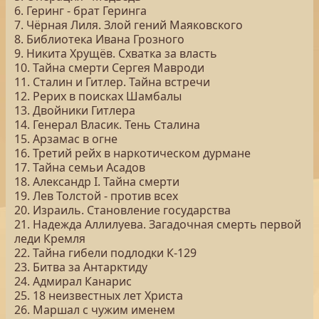
6. Геринг - брат Геринга
7. Чёрная Лиля. Злой гений Маяковского
8. Библиотека Ивана Грозного
9. Никита Хрущёв. Схватка за власть
10. Тайна смерти Сергея Мавроди
11. Сталин и Гитлер. Тайна встречи
12. Рерих в поисках Шамбалы
13. Двойники Гитлера
14. Генерал Власик. Тень Сталина
15. Арзамас в огне
16. Третий рейх в наркотическом дурмане
17. Тайна семьи Асадов
18. Александр I. Тайна смерти
19. Лев Толстой - против всех
20. Израиль. Становление государства
21. Надежда Аллилуева. Загадочная смерть первой
леди Кремля
22. Тайна гибели подлодки К-129
23. Битва за Антарктиду
24. Адмирал Канарис
25. 18 неизвестных лет Христа
26. Маршал с чужим именем