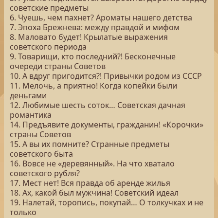
советские предметы
6. Чуешь, чем пахнет? Ароматы нашего детства
7. Эпоха Брежнева: между правдой и мифом
8. Маловато будет! Крылатые выражения
советского периода
9. Товарищи, кто последний?! Бесконечные
очереди страны Советов
10. А вдруг пригодится?! Привычки родом из СССР
11. Мелочь, а приятно! Когда копейки были
деньгами
12. Любимые шесть соток… Советская дачная
романтика
14. Предъявите документы, гражданин! «Корочки»
страны Советов
15. А вы их помните? Странные предметы
советского быта
16. Вовсе не «деревянный». На что хватало
советского рубля?
17. Мест нет! Вся правда об аренде жилья
18. Ах, какой был мужчина! Советский идеал
19. Налетай, торопись, покупай… О толкучках и не
только