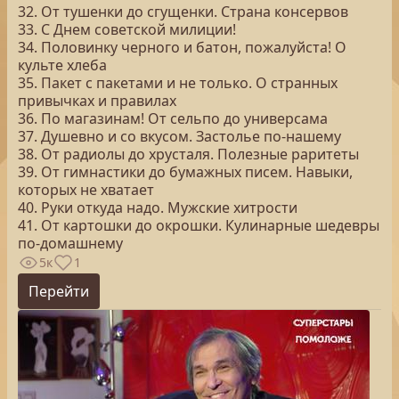
32. От тушенки до сгущенки. Страна консервов
33. С Днем советской милиции!
34. Половинку черного и батон, пожалуйста! О
культе хлеба
35. Пакет с пакетами и не только. О странных
привычках и правилах
36. По магазинам! От сельпо до универсама
37. Душевно и со вкусом. Застолье по-нашему
38. От радиолы до хрусталя. Полезные раритеты
39. От гимнастики до бумажных писем. Навыки,
которых не хватает
40. Руки откуда надо. Мужские хитрости
41. От картошки до окрошки. Кулинарные шедевры
по-домашнему
5к
1
Перейти