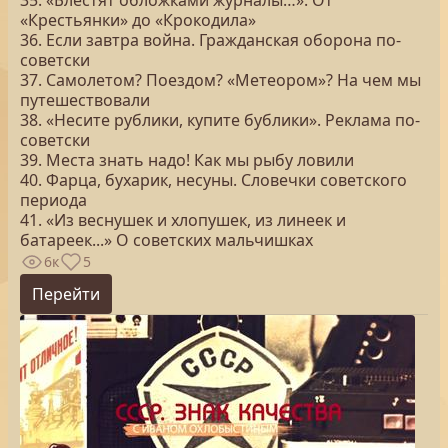
35. «Блестят обложками журналы…». От
«Крестьянки» до «Крокодила»
36. Если завтра война. Гражданская оборона по-
советски
37. Самолетом? Поездом? «Метеором»? На чем мы
путешествовали
38. «Несите рублики, купите бублики». Реклама по-
советски
39. Места знать надо! Как мы рыбу ловили
40. Фарца, бухарик, несуны. Словечки советского
периода
41. «Из веснушек и хлопушек, из линеек и
батареек...» О советских мальчишках
6к
5
Перейти