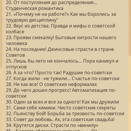
20. От поступления до распределения...
Студенческая романтика
21. «Почему не на работе?» Как мы боролись за
трудовую дисциплину"
22. Вкус из детства. Правда и мифы о советской
колбасе
23. Прояви смекалку! Бытовые хитрости нашего
человека
24. На последние! Джинсовые страсти в стране
Советов
25. Лишь бы лето не кончалось... Пора каникул и
отпусков
26. А за что? Просто так! Радушие по-советски
27. Когда жили - не тужили... Счастье по-советски
28. Не как все! О советских неформалах
29. До чего дошел прогресс! Автоматизация по-
советски
30. Один за всех и все за одного! Как мы дружили
31. Сами себе химики. Чисто советские секреты
32. Пьянству бой! Борьба за трезвость по-советски
33. Совет да любовь. Ах, эта советская свадьба!
34. Крутятся диски. Страсти по «винилу»