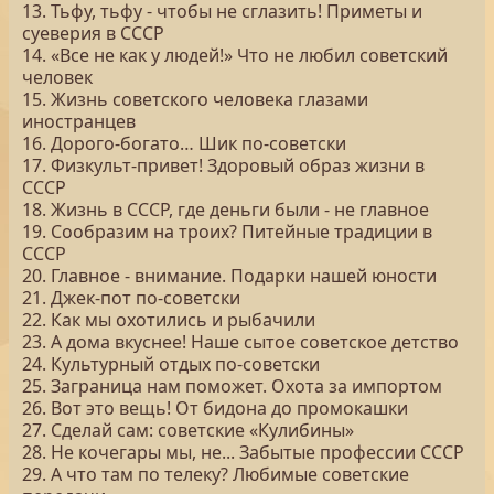
13. Тьфу, тьфу - чтобы не сглазить! Приметы и
суеверия в СССР
14. «Все не как у людей!» Что не любил советский
человек
15. Жизнь советского человека глазами
иностранцев
16. Дорого-богато… Шик по-советски
17. Физкульт-привет! Здоровый образ жизни в
СССР
18. Жизнь в СССР, где деньги были - не главное
19. Сообразим на троих? Питейные традиции в
СССР
20. Главное - внимание. Подарки нашей юности
21. Джек-пот по-советски
22. Как мы охотились и рыбачили
23. А дома вкуснее! Наше сытое советское детство
24. Культурный отдых по-советски
25. Заграница нам поможет. Охота за импортом
26. Вот это вещь! От бидона до промокашки
27. Сделай сам: советские «Кулибины»
28. Не кочегары мы, не... Забытые профессии СССР
29. А что там по телеку? Любимые советские