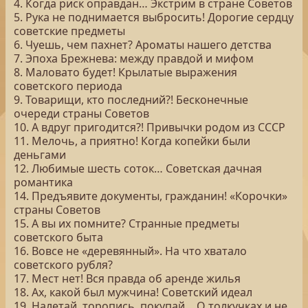
4. Когда риск оправдан… Экстрим в стране Советов
5. Рука не поднимается выбросить! Дорогие сердцу
советские предметы
6. Чуешь, чем пахнет? Ароматы нашего детства
7. Эпоха Брежнева: между правдой и мифом
8. Маловато будет! Крылатые выражения
советского периода
9. Товарищи, кто последний?! Бесконечные
очереди страны Советов
10. А вдруг пригодится?! Привычки родом из СССР
11. Мелочь, а приятно! Когда копейки были
деньгами
12. Любимые шесть соток… Советская дачная
романтика
14. Предъявите документы, гражданин! «Корочки»
страны Советов
15. А вы их помните? Странные предметы
советского быта
16. Вовсе не «деревянный». На что хватало
советского рубля?
17. Мест нет! Вся правда об аренде жилья
18. Ах, какой был мужчина! Советский идеал
19. Налетай, торопись, покупай… О толкучках и не