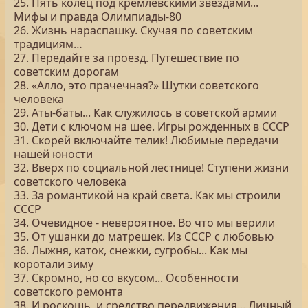
25. Пять колец под кремлевскими звездами...
Мифы и правда Олимпиады-80
26. Жизнь нараспашку. Скучая по советским
традициям…
27. Передайте за проезд. Путешествие по
советским дорогам
28. «Алло, это прачечная?» Шутки советского
человека
29. Аты-баты... Как служилось в советской армии
30. Дети с ключом на шее. Игры рожденных в СССР
31. Скорей включайте телик! Любимые передачи
нашей юности
32. Вверх по социальной лестнице! Ступени жизни
советского человека
33. За романтикой на край света. Как мы строили
СССР
34. Очевидное - невероятное. Во что мы верили
35. От ушанки до матрешек. Из СССР с любовью
36. Лыжня, каток, снежки, сугробы... Как мы
коротали зиму
37. Скромно, но со вкусом... Особенности
советского ремонта
38. И роскошь, и средство передвижения... Личный