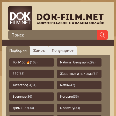
Подборки
Жанры
Популярное
ТОП-100 🔥
(103)
National Geographic
(92)
BBC
(65)
Животные и природа
(64)
Катастрофы
(51)
Netflix
(42)
Военные
(36)
История
(36)
Криминал
(34)
Discovery
(33)