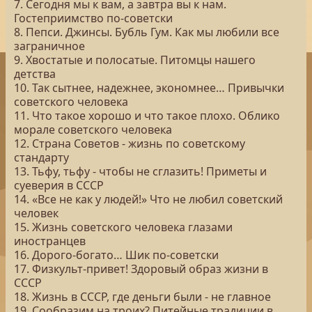
7. Сегодня мы к вам, а завтра вы к нам.
Гостеприимство по-советски
8. Пепси. Джинсы. Бубль Гум. Как мы любили все
заграничное
9. Хвостатые и полосатые. Питомцы нашего
детства
10. Так сытнее, надежнее, экономнее… Привычки
советского человека
11. Что такое хорошо и что такое плохо. Облико
морале советского человека
12. Страна Советов - жизнь по советскому
стандарту
13. Тьфу, тьфу - чтобы не сглазить! Приметы и
суеверия в СССР
14. «Все не как у людей!» Что не любил советский
человек
15. Жизнь советского человека глазами
иностранцев
16. Дорого-богато… Шик по-советски
17. Физкульт-привет! Здоровый образ жизни в
СССР
18. Жизнь в СССР, где деньги были - не главное
19. Сообразим на троих? Питейные традиции в