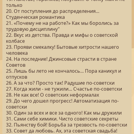
только
20. От поступления до распределения...
Студенческая романтика
21. «Почему не на работе?» Как мы боролись за
трудовую дисциплину"
22. Вкус из детства. Правда и мифы о советской
колбасе
23. Прояви смекалку! Бытовые хитрости нашего
человека
24. На последние! Джинсовые страсти в стране
Советов
25. Лишь бы лето не кончалось... Пора каникул и
отпусков
26. А за что? Просто так! Радушие по-советски
27. Когда жили - не тужили... Счастье по-советски
28. Не как все! О советских неформалах
29. До чего дошел прогресс! Автоматизация по-
советски
30. Один за всех и все за одного! Как мы дружили
31. Сами себе химики. Чисто советские секреты
32. Пьянству бой! Борьба за трезвость по-советски
33. Совет да любовь. Ах, эта советская свадьба!