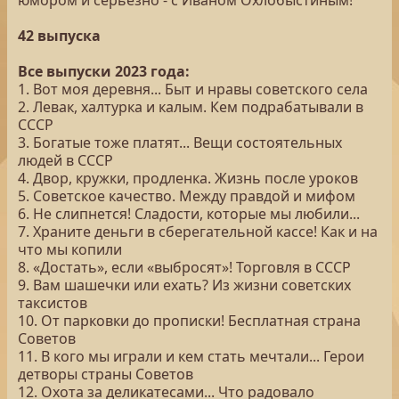
юмором и серьезно - с Иваном Охлобыстиным!
42 выпуска
Все выпуски 2023 года:
1. Вот моя деревня... Быт и нравы советского села
2. Левак, халтурка и калым. Кем подрабатывали в
СССР
3. Богатые тоже платят... Вещи состоятельных
людей в СССР
4. Двор, кружки, продленка. Жизнь после уроков
5. Советское качество. Между правдой и мифом
6. Не слипнется! Сладости, которые мы любили...
7. Храните деньги в сберегательной кассе! Как и на
что мы копили
8. «Достать», если «выбросят»! Торговля в СССР
9. Вам шашечки или ехать? Из жизни советских
таксистов
10. От парковки до прописки! Бесплатная страна
Советов
11. В кого мы играли и кем стать мечтали... Герои
детворы страны Советов
12. Охота за деликатесами... Что радовало