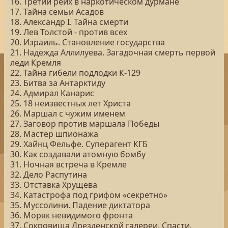
16. Третий рейх в наркотическом дурмане
17. Тайна семьи Асадов
18. Александр I. Тайна смерти
19. Лев Толстой - против всех
20. Израиль. Становление государства
21. Надежда Аллилуева. Загадочная смерть первой
леди Кремля
22. Тайна гибели подлодки К-129
23. Битва за Антарктиду
24. Адмирал Канарис
25. 18 неизвестных лет Христа
26. Маршал с чужим именем
27. Заговор против маршала Победы
28. Мастер шпионажа
29. Хайнц Фельфе. Суперагент КГБ
30. Как создавали атомную бомбу
31. Ночная встреча в Кремле
32. Дело Распутина
33. Отставка Хрущева
34. Катастрофа под грифом «секретно»
35. Муссолини. Падение диктатора
36. Моряк невидимого фронта
37. Сокровища Дрезденской галереи. Спасти,