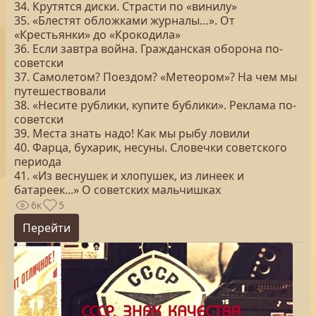
34. Крутятся диски. Страсти по «винилу»
35. «Блестят обложками журналы…». От
«Крестьянки» до «Крокодила»
36. Если завтра война. Гражданская оборона по-
советски
37. Самолетом? Поездом? «Метеором»? На чем мы
путешествовали
38. «Несите рублики, купите бублики». Реклама по-
советски
39. Места знать надо! Как мы рыбу ловили
40. Фарца, бухарик, несуны. Словечки советского
периода
41. «Из веснушек и хлопушек, из линеек и
батареек...» О советских мальчишках
6к
5
Перейти