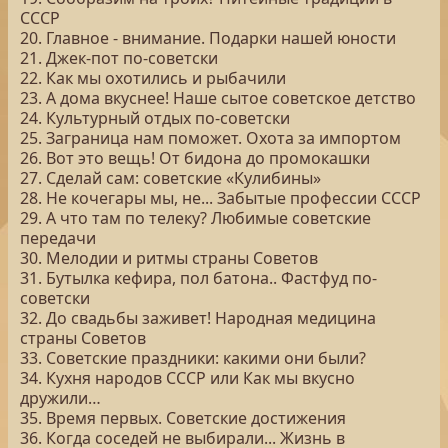
СССР
20. Главное - внимание. Подарки нашей юности
21. Джек-пот по-советски
22. Как мы охотились и рыбачили
23. А дома вкуснее! Наше сытое советское детство
24. Культурный отдых по-советски
25. Заграница нам поможет. Охота за импортом
26. Вот это вещь! От бидона до промокашки
27. Сделай сам: советские «Кулибины»
28. Не кочегары мы, не... Забытые профессии СССР
29. А что там по телеку? Любимые советские
передачи
30. Мелодии и ритмы страны Советов
31. Бутылка кефира, пол батона.. Фастфуд по-
советски
32. До свадьбы заживет! Народная медицина
страны Советов
33. Советские праздники: какими они были?
34. Кухня народов СССР или Как мы вкусно
дружили…
35. Время первых. Советские достижения
36. Когда соседей не выбирали... Жизнь в