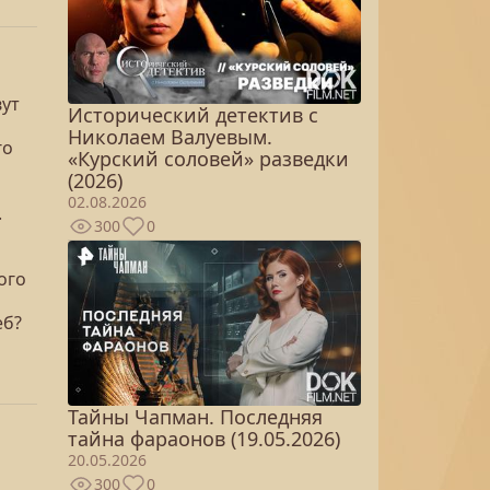
вут
Исторический детектив с
Николаем Валуевым.
го
«Курский соловей» разведки
(2026)
02.08.2026
.
300
0
ого
еб?
Тайны Чапман. Последняя
тайна фараонов (19.05.2026)
20.05.2026
300
0