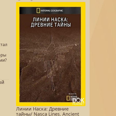
стал
оры
ми?
ой
Линии Наска: Древние
тайны/ Nasca Lines. Ancient