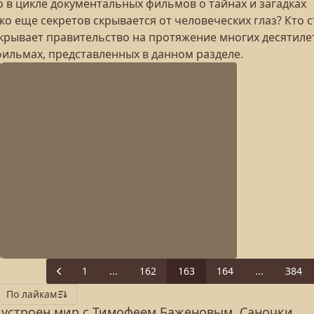
 в цикле документальных фильмов о тайнах и загадках
о еще секретов скрывается от человеческих глаз? Кто с
скрывает правительство на протяжение многих десятиле
фильмах, представленных в данном разделе.
1
...
162
163
164
...
384
Previous
По лайкам
 устроен мир с Тимофеем Баженовым. Саночки