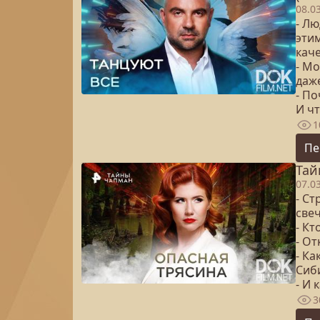
08.0
- Лю
эти
кач
- М
даж
- П
И чт
1
Пе
Тай
07.0
- С
све
- Кт
- От
- К
Сиб
- И 
3