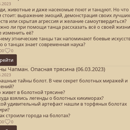
3.2023
ди, животные и даже насекомые поют и танцуют. Но что
м стоит: выражение эмоций, демонстрация своих лучших
еств или скрытая агрессия и желание самоутвердиться?
ожно ли при помощи танца рассказать всё о своей жизни
е изменить её?
очему этнические танцы так напоминают боевые искусст
о о танцах знает современная наука?
00
0
рейти
ны Чапман. Опасная трясина (06.03.2023)
3.2023
трашные тайны болот. В чем секрет болотных миражей и
чений?
о живет в болотной трясине?
куда взялись легенды о болотных кикиморах?
акой удивительный артефакт нашли в торфяных болотах
ири?
как строили города на болотах?
00
0