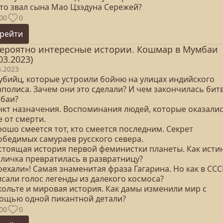
кто звал сына Мао Цзэдуна Сережей?
00
0
рейти
ероятно интересные истории. Кошмар в Мумбаи
03.2023)
3.2023
 убийц, которые устроили бойню на улицах индийского
полиса. Зачем они это сделали? И чем закончилась битв
баи?
ункт назначения. Воспоминания людей, которые оказалис
 от смерти.
рошо смеется тот, кто смеется последним. Секрет
обедимых самураев русского севера.
астоящая история первой феминистки планеты. Как исти
оличка превратилась в развратницу?
оехали»! Самая знаменитая фраза Гагарина. Но как в ССС
сали голос легенды из далекого космоса?
кольте и мировая история. Как дамы изменили мир с
ощью одной пикантной детали?
00
0