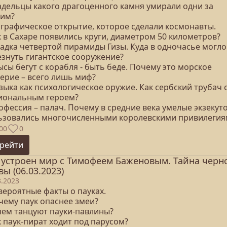
ладельцы какого драгоценного камня умирали одни за
гим?
еографическое открытие, которое сделали космонавты.
к в Сахаре появились круги, диаметром 50 километров?
гадка четвертой пирамиды Гизы. Куда в одночасье могло
езнуть гигантское сооружение?
ысы бегут с корабля - быть беде. Почему это морское
верие – всего лишь миф?
зыка как психологическое оружие. Как сербский трубач 
иональным героем?
офессия – палач. Почему в средние века умелые экзекут
ьзовались многочисленными королевскими привилегия
00
0
рейти
 устроен мир с Тимофеем Баженовым. Тайна черн
вы (06.03.2023)
3.2023
вероятные факты о пауках.
чему паук опаснее змеи?
ачем танцуют пауки-павлины?
к паук-пират ходит под парусом?