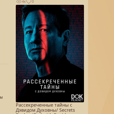
4к
0
им
Рассекреченные тайны с
Дэвидом Духовны/ Secrets