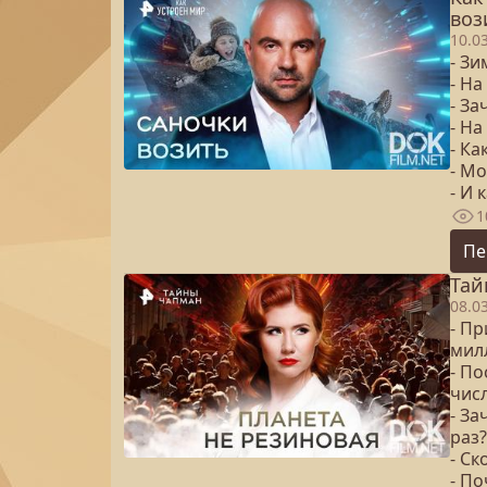
воз
10.0
- З
- На
- За
- Н
- Ка
- Мо
- И
1
Пе
Тай
08.0
- Пр
мил
- По
числ
- З
раз?
- С
- По