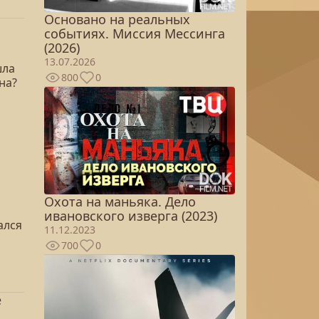
Основано на реальных
событиях. Миссия Мессинга
(2026)
13.07.2026
шла
800
0
на?
Охота на маньяка. Дело
ивановского изверга (2023)
ался
11.12.2023
700
0
е