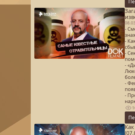
Пе
Заг
изв
08.0
- С
зна
- Ка
сбы
- С
пом
- «Д
Люк
бол
- Ф
поя
- Пр
нар
1
Пе
Как
(07.