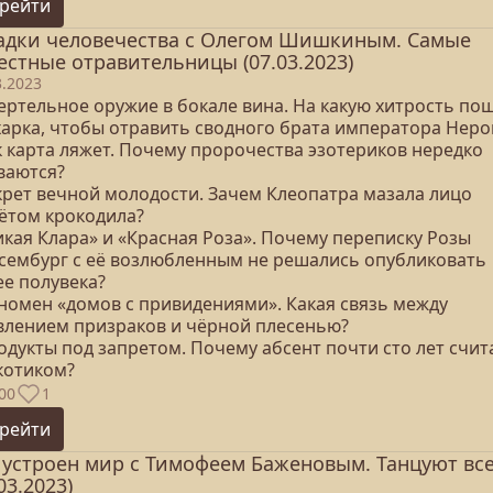
рейти
адки человечества с Олегом Шишкиным. Самые
естные отравительницы (07.03.2023)
3.2023
мертельное оружие в бокале вина. На какую хитрость по
харка, чтобы отравить сводного брата императора Неро
к карта ляжет. Почему пророчества эзотериков нередко
ваются?
екрет вечной молодости. Зачем Клеопатра мазала лицо
ётом крокодила?
икая Клара» и «Красная Роза». Почему переписку Розы
сембург с её возлюбленным не решались опубликовать
ее полувека?
еномен «домов с привидениями». Какая связь между
влением призраков и чёрной плесенью?
одукты под запретом. Почему абсент почти сто лет счит
котиком?
00
1
рейти
 устроен мир с Тимофеем Баженовым. Танцуют вс
03.2023)