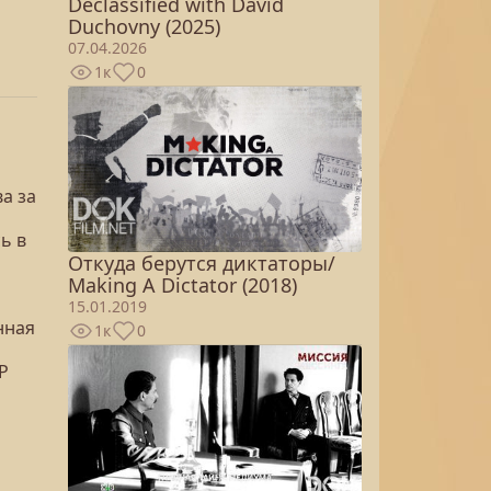
Declassified with David
Duchovny (2025)
07.04.2026
1к
0
а за
ь в
Откуда берутся диктаторы/
Making A Dictator (2018)
15.01.2019
нная
1к
0
Р