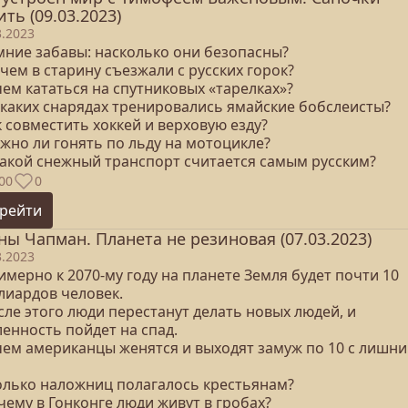
ить (09.03.2023)
3.2023
имние забавы: насколько они безопасны?
 чем в старину съезжали с русских горок?
чем кататься на спутниковых «тарелках»?
а каких снарядах тренировались ямайские бобслеисты?
к совместить хоккей и верховую езду?
жно ли гонять по льду на мотоцикле?
 какой снежный транспорт считается самым русским?
00
0
рейти
ны Чапман. Планета не резиновая (07.03.2023)
3.2023
имерно к 2070-му году на планете Земля будет почти 10
лиардов человек.
сле этого люди перестанут делать новых людей, и
енность пойдет на спад.
ачем американцы женятся и выходят замуж по 10 с лишн
колько наложниц полагалось крестьянам?
чему в Гонконге люди живут в гробах?