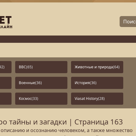
92)
BBC
(65)
Животные и природа
(64)
Военные
(36)
История
(36)
Космос
(33)
Viasat History
(28)
 тайны и загадки | Страница 163
 описанию и осознанию человеком, а также множество