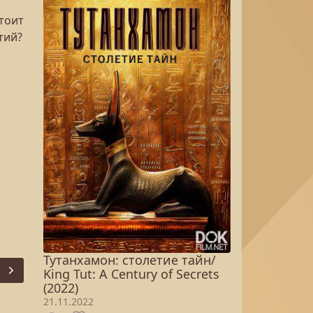
тоит
тий?
Тутанхамон: столетие тайн/
King Tut: A Century of Secrets
Next
(2022)
21.11.2022