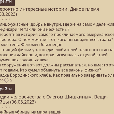
рейти
ероятно интересные истории. Дикое племя
03.2023)
3.2023
 лицо-ужасные, добрые внутри. Где же на самом деле жи
-дикари? И так ли они несчастны?
евероятная история самого проклинаемого американско
ионера. О чем мечтает тот, кого ненавидит вся страна?
и моя тень. Феномен близнецов.
астоящий фильм ужасов для любителей пляжного отдыха
ровения дайверши, которая искупалась с целой стаей
зумевших голодных акул.
и сооружения вот-вот должны рассыпаться, но вместо эт
т годами. Кто сумел обмануть все законы физики?
гадка Бородинского хлеба. Как правильно заваривать хл
00
0
рейти
адки человечества с Олегом Шишкиным. Вещи-
йцы (06.03.2023)
3.2023
ерийные убийцы из мира вещей.