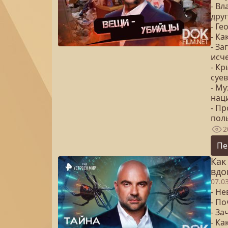
- В
дру
- Г
- Ка
- За
исч
- Кр
суе
- Му
нац
- Пр
пол
2
Пе
Как
вдо
07.0
- Не
- По
- З
- Ка