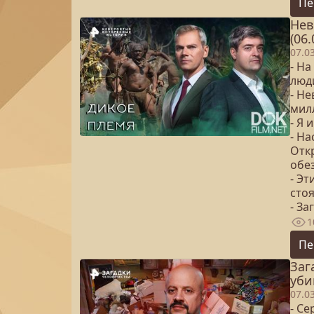
Пе
Нев
(06.
07.0
- На
люди
- Н
милл
- Я 
- Н
Отк
обе
- Эт
стоя
- За
1
Пе
Заг
уби
07.0
- С