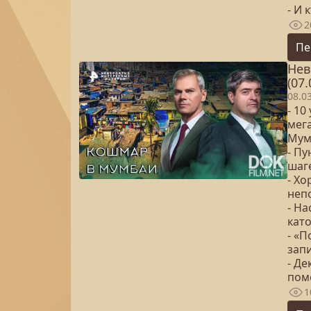
- И 
2
Пе
Нев
(07.
08.0
- 10
мега
Мум
- П
шаге
- Хо
неп
- Н
кат
- «П
запи
- Де
пом
1