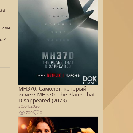
 за
 или
ва?
MH370: Самолёт, который
исчез/ MH370: The Plane That
Disappeared (2023)
30.04.2026
700
0