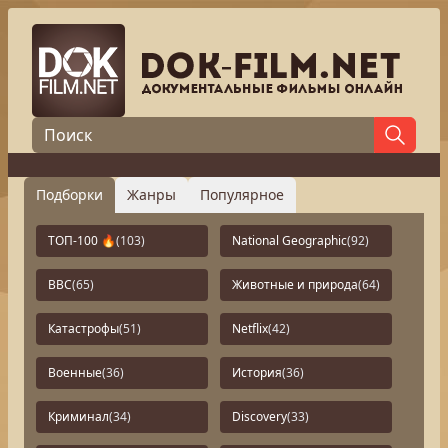
Подборки
Жанры
Популярное
ТОП-100 🔥
(103)
National Geographic
(92)
BBC
(65)
Животные и природа
(64)
Катастрофы
(51)
Netflix
(42)
Военные
(36)
История
(36)
Криминал
(34)
Discovery
(33)