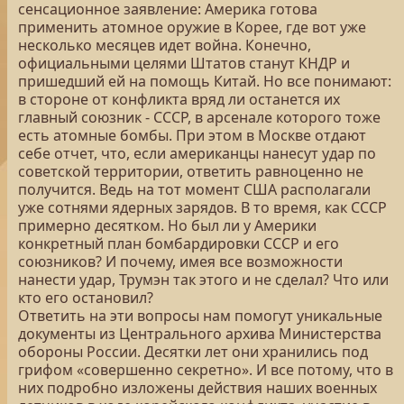
сенсационное заявление: Америка готова
применить атомное оружие в Корее, где вот уже
несколько месяцев идет война. Конечно,
официальными целями Штатов станут КНДР и
пришедший ей на помощь Китай. Но все понимают:
в стороне от конфликта вряд ли останется их
главный союзник - СССР, в арсенале которого тоже
есть атомные бомбы. При этом в Москве отдают
себе отчет, что, если американцы нанесут удар по
советской территории, ответить равноценно не
получится. Ведь на тот момент США располагали
уже сотнями ядерных зарядов. В то время, как СССР
примерно десятком. Но был ли у Америки
конкретный план бомбардировки СССР и его
союзников? И почему, имея все возможности
нанести удар, Трумэн так этого и не сделал? Что или
кто его остановил?
Ответить на эти вопросы нам помогут уникальные
документы из Центрального архива Министерства
обороны России. Десятки лет они хранились под
грифом «совершенно секретно». И все потому, что в
них подробно изложены действия наших военных