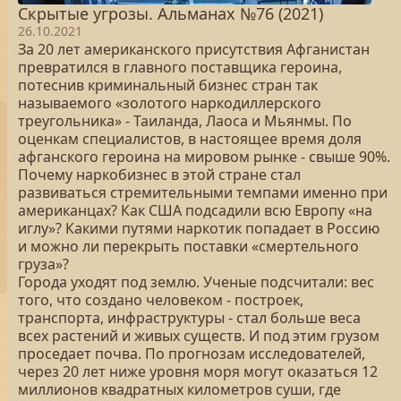
Скрытые угрозы. Альманах №76 (2021)
26.10.2021
За 20 лет американского присутствия Афганистан
превратился в главного поставщика героина,
потеснив криминальный бизнес стран так
называемого «золотого наркодиллерского
треугольника» - Таиланда, Лаоса и Мьянмы. По
оценкам специалистов, в настоящее время доля
афганского героина на мировом рынке - свыше 90%.
Почему наркобизнес в этой стране стал
развиваться стремительными темпами именно при
американцах? Как США подсадили всю Европу «на
иглу»? Какими путями наркотик попадает в Россию
и можно ли перекрыть поставки «смертельного
груза»?
Города уходят под землю. Ученые подсчитали: вес
того, что создано человеком - построек,
транспорта, инфраструктуры - стал больше веса
всех растений и живых существ. И под этим грузом
проседает почва. По прогнозам исследователей,
через 20 лет ниже уровня моря могут оказаться 12
миллионов квадратных километров суши, где