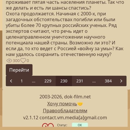
проживает пятая часть населения планеты. Так что
же делать и есть ли шансы спастись?
Охота продолжается. Начиная с 2000-х, при
загадочных обстоятельствах погибли или были
убиты более 70 крупных российских ученых. Ряд
экспертов считают, что речь идет о
целенаправленном уничтожении научного
потенциала нашей страны. Возможно ли это? И
если да, то кто ведет с Россией «войну за умы»? Как
нам удалось сохранить отечественную науку?
300
0
Перейти
1
...
229
230
231
...
384
Previous
Next
2003-2026, dok-film.net
Хочу помочь
🤝
Правообладателям
v2.1.12 contact.vm.media[a]gmail.com