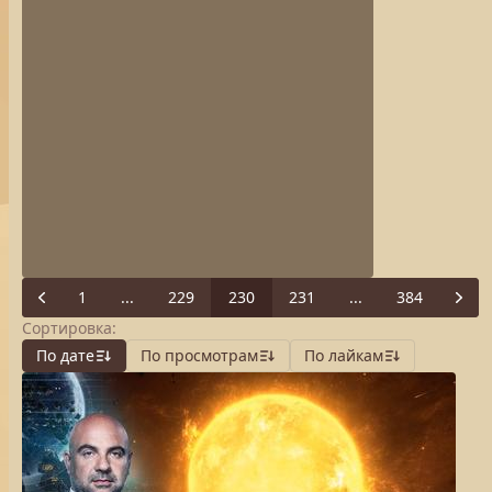
1
...
229
230
231
...
384
Previous
Next
Сортировка:
По дате
По просмотрам
По лайкам