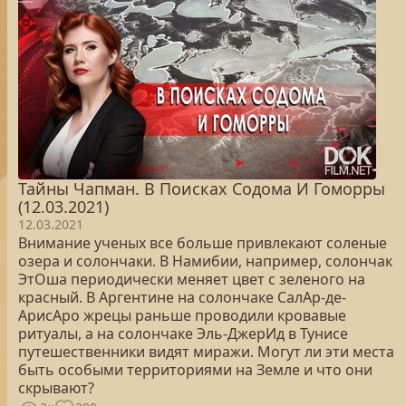
Тайны Чапман. В Поисках Содома И Гоморры
(12.03.2021)
12.03.2021
Внимание ученых все больше привлекают соленые
озера и солончаки. В Намибии, например, солончак
ЭтОша периодически меняет цвет с зеленого на
красный. В Аргентине на солончаке СалАр-де-
АрисАро жрецы раньше проводили кровавые
ритуалы, а на солончаке Эль-ДжерИд в Тунисе
путешественники видят миражи. Могут ли эти места
быть особыми территориями на Земле и что они
скрывают?