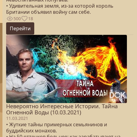
• Удивительная земля, из-за которой король
Британии объявил войну сам себе.
500
18
Перейти
Невероятно Интересные Истории. Тайна
Огненной Воды (10.03.2021)
11.03.2021
• Жуткие тайны примерных семьянинов и
буддийских монахов.
• На 50 оттенков больнее: как зарабатывают на