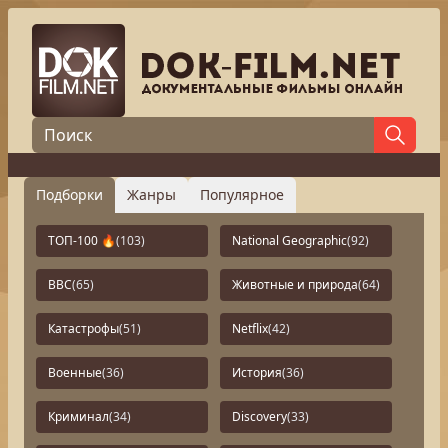
Подборки
Жанры
Популярное
ТОП-100 🔥
(103)
National Geographic
(92)
BBC
(65)
Животные и природа
(64)
Катастрофы
(51)
Netflix
(42)
Военные
(36)
История
(36)
Криминал
(34)
Discovery
(33)