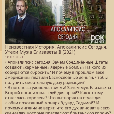
Неизвестная История. Апокалипсис Сегодня.
Утехи Мужа Елизаветы Ii (2021)
16.03.2021
• Апокалипсис сегодня! Зачем Соединённые Штаты
создают «карманные» ядерные бомбы? На кого их
собираются сбросить? И почему в прошлом веке
американцы платили баснословные деньги, чтобы
получить смертельную дозу радиации?
• В погоне за удовольствиями! Зачем муж Елизаветы
Второй организовал клуб для оргий? Как к этому
отнеслась королева? Что вытворял на стуле для
любви похотливый монарх Эдуард Седьмой? И
почему англичане верят, что его дух виноват в секс-
скандалах, которые преследуют британскую корону?