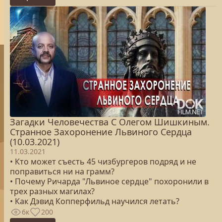
Загадки Человечества С Олегом Шишкиным.
Странное Захоронение Львиного Сердца
(10.03.2021)
11.03.2021
• Кто может съесть 45 чизбургеров подряд и не
поправиться ни на грамм?
• Почему Ричарда "Львиное сердце" похоронили в
трех разных магилах?
• Как Дэвид Копперфильд научился летать?
6к
200