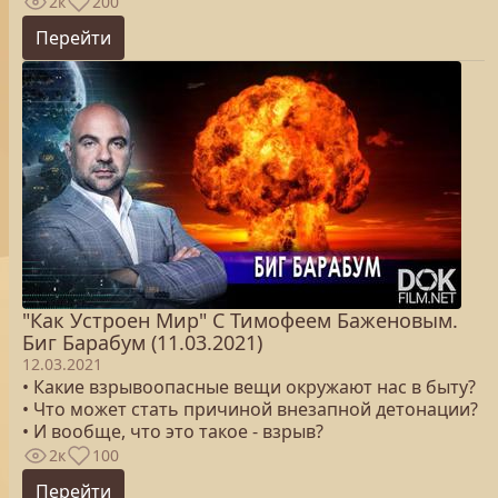
2к
200
Перейти
"Как Устроен Мир" С Тимофеем Баженовым.
Биг Барабум (11.03.2021)
12.03.2021
• Какие взрывоопасные вещи окружают нас в быту?
• Что может стать причиной внезапной детонации?
• И вообще, что это такое - взрыв?
2к
100
Перейти