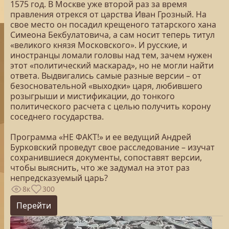
1575 год. В Москве уже второй раз за время
правления отрекся от царства Иван Грозный. На
свое место он посадил крещеного татарского хана
Симеона Бекбулатовича, а сам носит теперь титул
«великого князя Московского». И русские, и
иностранцы ломали головы над тем, зачем нужен
этот «политический маскарад», но не могли найти
ответа. Выдвигались самые разные версии – от
безосновательной «выходки» царя, любившего
розыгрыши и мистификации, до тонкого
политического расчета с целью получить корону
соседнего государства.
Программа «НЕ ФАКТ!» и ее ведущий Андрей
Бурковский проведут свое расследование – изучат
сохранившиеся документы, сопоставят версии,
чтобы выяснить, что же задумал на этот раз
непредсказуемый царь?
8к
300
Перейти