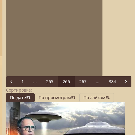
1
...
265
266
267
...
384
Previous
Next
Сортировка:
По дате
По просмотрам
По лайкам