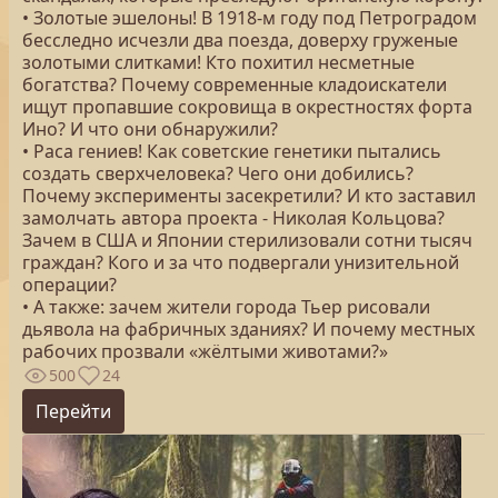
• Золотые эшелоны! В 1918-м году под Петроградом
бесследно исчезли два поезда, доверху груженые
золотыми слитками! Кто похитил несметные
богатства? Почему современные кладоискатели
ищут пропавшие сокровища в окрестностях форта
Ино? И что они обнаружили?
• Раса гениев! Как советские генетики пытались
создать сверхчеловека? Чего они добились?
Почему эксперименты засекретили? И кто заставил
замолчать автора проекта - Николая Кольцова?
Зачем в США и Японии стерилизовали сотни тысяч
граждан? Кого и за что подвергали унизительной
операции?
• А также: зачем жители города Тьер рисовали
дьявола на фабричных зданиях? И почему местных
рабочих прозвали «жёлтыми животами?»
500
24
Перейти