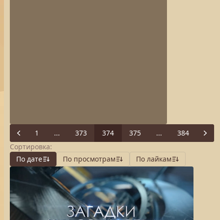
1
...
373
374
375
...
384
Previous
Next
Сортировка:
По дате
По просмотрам
По лайкам