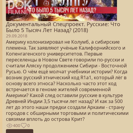
Документальный Спецпроект. Русские: Что
Было 5 Тысяч Лет Назад? (2018)
29.09.2018
Америку колонизировал не Колумб, а сибирские
племена. Так заявляют учёные Калифорнийского и
Копенгагенского университетов. Первые
переселенцы в Новом Свете говорили по-русски и
считали Аляску продолжением Сибири - Восточной
Русью. О чём ещё молчат учебники истории? Когда
возник русский этнический код R1a1, который лёг в
основу всего этноса? Насколько часто этот код
встречается в геноме жителей современной
Америки? Какой след оставили русские в культуре
Древней Индии 3,5 тысячи лет назад? И как за 500
лет до этого наши предки создали Аркаим - страну
городов с обширными торговыми и политическими
связями вплоть до острова Крит?
400
0