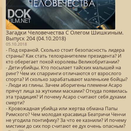
Загадки Человечества С Олегом Шишкиным.
Выпуск 204 (04.10.2018)
05.10.2018
- Под охраной. Сколько стоит безопасность лидера
страны? Как стать телохранителем президента? И
кто оберегает покой королевы Великобритании?
- Дети-убийцы. Кто посылает тайских малышей на
ринг? Чем их спарринги отличаются от взрослого
спорта? И сколько зарабатывают маленькие бойцы?
- Люди из глины. Зачем аборигены племени Асаро
прячут лица за жуткими масками? Откуда появилась
эта традиция? И почему Асаро считают себя духами
смерти?
- Кровожадная убийца или жертва обмана Папы
Римского? Чем молодая красавица Беатричи Ченчи
не угодила понтифику? За что ее казнили? И почему
мистики до сих пор считают ее дух очень опасным?