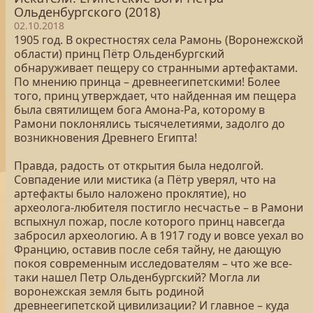
Ольденбургского (2018)
02.10.2018
1905 год. В окрестностях села Рамонь (Воронежской
области) принц Пётр Ольденбургский
обнаруживает пещеру со странными артефактами.
По мнению принца – древнеегипетскими! Более
того, принц утверждает, что найденная им пещера
была святилищем бога Амона-Ра, которому в
Рамони поклонялись тысячелетиями, задолго до
возникновения Древнего Египта!
Правда, радость от открытия была недолгой.
Совпадение или мистика (а Пётр уверял, что на
артефакты было наложено проклятие), но
археолога-любителя постигло несчастье – в Рамони
вспыхнул пожар, после которого принц навсегда
забросил археологию. А в 1917 году и вовсе уехал во
Францию, оставив после себя тайну, не дающую
покоя современным исследователям – что же все-
таки нашел Петр Ольденбургский? Могла ли
воронежская земля быть родиной
древнеегипетской цивилизации? И главное – куда