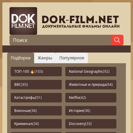
Подборки
Жанры
Популярное
ТОП-100 🔥
(103)
National Geographic
(92)
BBC
(65)
Животные и природа
(64)
Катастрофы
(51)
Netflix
(42)
Военные
(36)
История
(36)
Криминал
(34)
Discovery
(33)