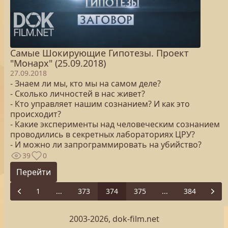
Самые Шокирующие Гипотезы. Проект
"Монарх" (25.09.2018)
27.09.2018
- Знаем ли мы, кто мы на самом деле?
- Сколько личностей в нас живет?
- Кто управляет нашим сознанием? И как это
происходит?
- Какие эксперименты над человеческим сознанием
проводились в секретных лабораториях ЦРУ?
- И можно ли запрограммировать на убийство?
39
0
Перейти
1
...
373
374
375
...
384
Previous
Next
2003-2026, dok-film.net