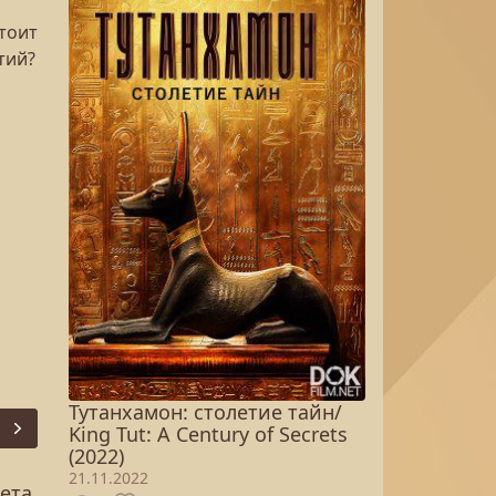
тоит
тий?
Тутанхамон: столетие тайн/
King Tut: A Century of Secrets
Next
(2022)
21.11.2022
ета