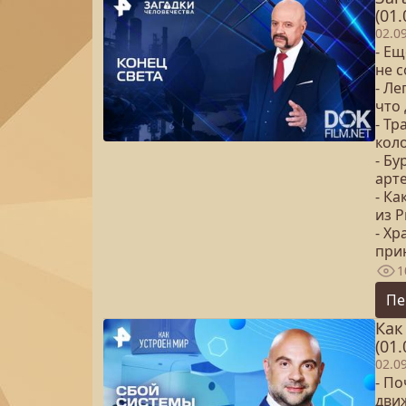
(01.
02.0
- Ещ
не с
- Ле
что
- Тр
кол
- Бу
арте
- Ка
из 
- Хр
при
1
Пе
Как
(01.
02.0
- П
дви