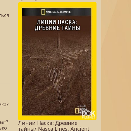
ться
мка?
нат?
Линии Наска: Древние
ько
тайны/ Nasca Lines. Ancient