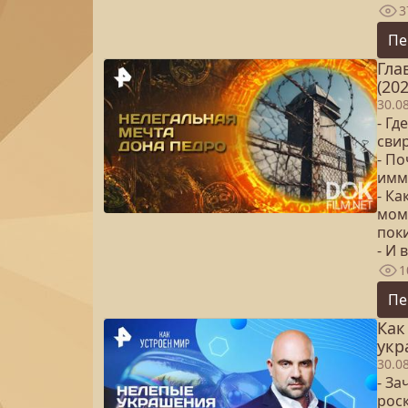
3
Пе
Гла
(202
30.0
- Гд
сви
- П
имм
- Ка
мом
пок
- И 
1
Пе
Как
укр
30.0
- За
рос