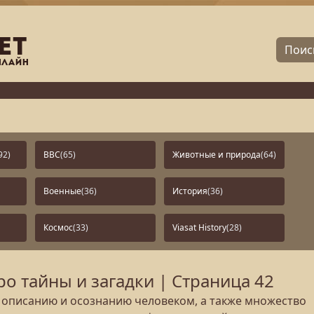
92)
BBC
(65)
Животные и природа
(64)
Военные
(36)
История
(36)
Космос
(33)
Viasat History
(28)
 тайны и загадки | Страница 42
 описанию и осознанию человеком, а также множество