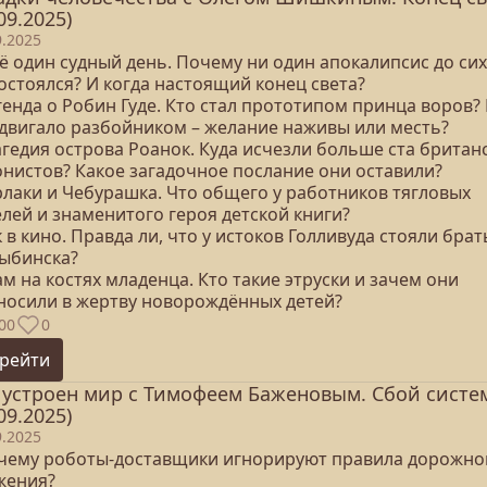
09.2025)
9.2025
ё один судный день. Почему ни один апокалипсис до си
остоялся? И когда настоящий конец света?
генда о Робин Гуде. Кто стал прототипом принца воров?
 двигало разбойником – желание наживы или месть?
агедия острова Роанок. Куда исчезли больше ста британ
онистов? Какое загадочное послание они оставили?
рлаки и Чебурашка. Что общего у работников тягловых
лей и знаменитого героя детской книги?
к в кино. Правда ли, что у истоков Голливуда стояли брат
Рыбинска?
ам на костях младенца. Кто такие этруски и зачем они
носили в жертву новорождённых детей?
00
0
рейти
 устроен мир с Тимофеем Баженовым. Сбой систе
09.2025)
9.2025
очему роботы-доставщики игнорируют правила дорожно
жения?