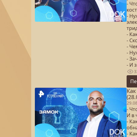
- Чт
кост
- Н
эле
три
- К
- Ск
- Че
- Н
- З
- И
3
Пе
Как
(28.
29.0
- Ч
И в
- Ка
обн
- К