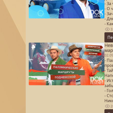
- З
- О
- З
- Дл
- Ка
3
Пе
Нев
мар
02.0
- П
про
- Та
Нап
- Ис
заб
- Го
- Ст
Ник
2