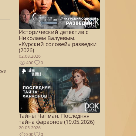
Исторический детектив с
Николаем Валуевым.
«Курский соловей» разведки
(2026)
02.08.2026
400
0
уже
Тайны Чапман. Последняя
тайна фараонов (19.05.2026)
20.05.2026
300
0