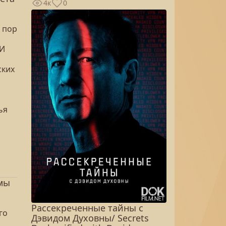
4к
0
х пор
 И
ских
ья
мы
Рассекреченные тайны с
го
Дэвидом Духовны/ Secrets