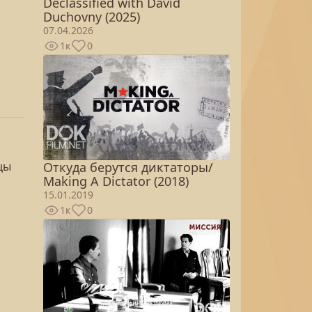
Declassified with David
Duchovny (2025)
07.04.2026
1к
0
Откуда берутся диктаторы/
цы
Making A Dictator (2018)
15.01.2019
1к
0