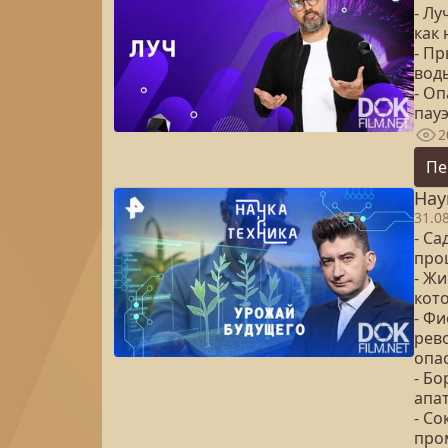
- Л
как
- Пр
вод
- О
пауэ
2
Пе
Нау
31.0
- С
про
- Жи
кот
- Ф
рев
опа
- Бо
апа
- С
про