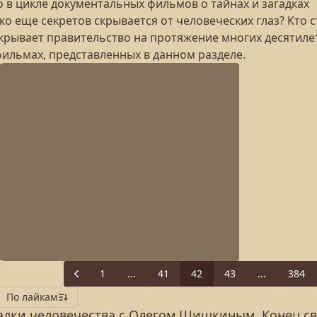
 в цикле документальных фильмов о тайнах и загадках
о еще секретов скрывается от человеческих глаз? Кто с
скрывает правительство на протяжение многих десятиле
фильмах, представленных в данном разделе.
1
...
41
42
43
...
384
Previous
По лайкам
адки человечества с Олегом Шишкиным. Конец св