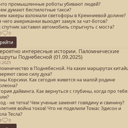
а что промышленные роботы убивают людей?
 чем думают беспилотные такси?
ачем хакеры взломали светофоры в Кремниевой долине?
я чего американки выходят замуж за чат-ботов?
к спутник заставил автомобиль спрыгнуть с моста?
3
0
рейти
ероятно интересные истории. Паломнические
шруты Поднебесной (01.09.2025)
9.2025
аломничество в Поднебесной. На каких маршрутах китай
веряют свою силу духа?
йны Корсики. Как сегодня живется на малой родине
олеона?
тория дайвинга. Как вернуться с глубины, когда про тебя
ыли?
лод - не тетка! Чем ученые заменят говядину и свинину?
олетняя война токов! Что не поделили Томас Эдисон и
ола Тесла?
8
0