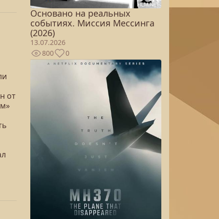
Основано на реальных
событиях. Миссия Мессинга
(2026)
13.07.2026
800
0
ли
н от
ам»
ть
ал