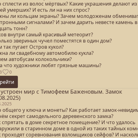
о сплести из волос мёртвых? Какие украшения делают из
ей умерших? И есть ли на них спрос?
ужны ли кольцам экраны? Зачем молодоженам обменива
ктронными сигналами? И зачем дарить невесте камень в
дцать тонн?
аков внутри самый красивый метеорит?
олько звериных чучел поместятся в один дом?
м так пугает Остров кукол?
ужна ли свадебному автомобилю кукла?
ачем автобусам колокольчики?
 за что художники любят грязные машины?
3
0
рейти
 устроен мир с Тимофеем Баженовым. Замок
08.2025)
8.2025
то общего у ключа и монеты? Как работает замок-невиди
 чём секрет самодельного деревенского замка?
к спрятать в доме секретное помещение? И что удалось
аружили в старинном доме в одной из таких тайных ком
ак проходят соревнования взломщиков сейфов? И наскол