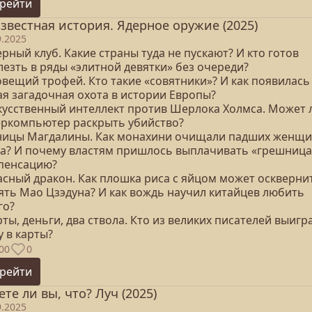
рейти
звестная история. Ядерное оружие (2025)
9.2025
ерный клуб. Какие страны туда не пускают? И кто готов
езть в ряды «элитной девятки» без очереди?
овещий трофей. Кто такие «совятники»? И как появилась
ая загадочная охота в истории Европы?
скусственный интеллект против Шерлока Холмса. Может 
еркомпьютер раскрыть убийство?
зницы Магдалины. Как монахини очищали падших женщи
ха? И почему властям пришлось выплачивать «грешниц
пенсацию?
расный дракон. Как плошка риса с яйцом может оскверни
ять Мао Цзэдуна? И как вождь научил китайцев любить
го?
рты, деньги, два ствола. Кто из великих писателей выигр
 в карты?
00
0
рейти
ете ли вы, что? Луч (2025)
9.2025