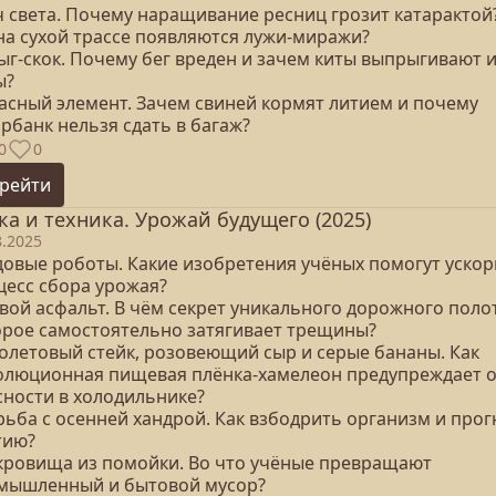
уч света. Почему наращивание ресниц грозит катарактой
 на сухой трассе появляются лужи-миражи?
ыг-скок. Почему бег вреден и зачем киты выпрыгивают 
ы?
пасный элемент. Зачем свиней кормят литием и почему
рбанк нельзя сдать в багаж?
0
0
рейти
ка и техника. Урожай будущего (2025)
8.2025
адовые роботы. Какие изобретения учёных помогут уско
цесс сбора урожая?
вой асфальт. В чём секрет уникального дорожного поло
орое самостоятельно затягивает трещины?
иолетовый стейк, розовеющий сыр и серые бананы. Как
олюционная пищевая плёнка-хамелеон предупреждает 
сности в холодильнике?
рьба с осенней хандрой. Как взбодрить организм и прог
тию?
окровища из помойки. Во что учёные превращают
мышленный и бытовой мусор?