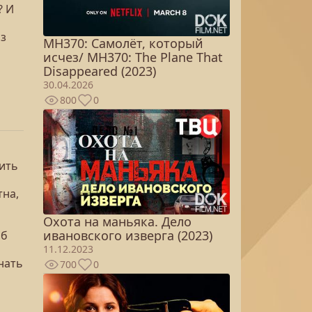
? И
из
MH370: Самолёт, который
исчез/ MH370: The Plane That
Disappeared (2023)
30.04.2026
800
0
рить
тна,
Охота на маньяка. Дело
ивановского изверга (2023)
об
11.12.2023
нать
700
0