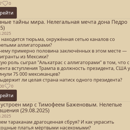
7
0
рейти
вные тайны мира. Нелегальная мечта дона Педро
5)
8.2025
е находится тюрьма, окружённая сетью каналов со
репыми аллигаторами?
очему примерно половина заключённых в этом месте —
игранты из Мексики?
кую роль сыграл "Алькатрас с аллигаторами" в том, что с
ента вступления Трампа в должность президента, США 
инули 75 000 мексиканцев?
выдержит ли целая страна натиск одного президента?
00
0
рейти
 устроен мир с Тимофеем Баженовым. Нелепые
ашения (29.08.2025)
8.2025
чем тараканам драгоценная сбруя? И как украсить
кошные платья мёртвыми насекомыми?