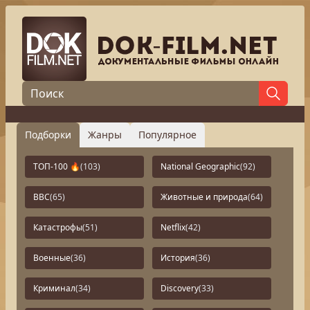
Подборки
Жанры
Популярное
ТОП-100 🔥
(103)
National Geographic
(92)
BBC
(65)
Животные и природа
(64)
Катастрофы
(51)
Netflix
(42)
Военные
(36)
История
(36)
Криминал
(34)
Discovery
(33)