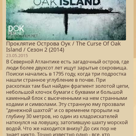
Проклятие Острова Оук / The Curse Of Oak
Island / Сезон 2 (2014)
23.05.2015
В Северной Атлантике есть загадочный остров, где
люди более двухсот лет ищут зарытые сокровища.
Поиски начались в 1795 году, когда три подростка
нашли странное углубление в почве. При
раскопках там был найден фрагмент золотой цепи,
небольшой клочок бумаги с буквами и большой
каменный блок с высеченными на нем странными
кодами и символами. Эту странную яму прозвали
"денежной шахтой" и со временем прорыли на
глубину 30 метров, но один из кладоискателей
наткнулся на ловушку, затопившую шахту морской
водой. Что же находится внизу? До сих пор не
знает никто. Точно известно одно - все, кто