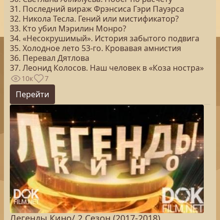
31. Последний вираж Фрэнсиса Гэри Пауэрса
32. Никола Тесла. Гений или мистификатор?
33. Кто убил Мэрилин Монро?
34. «Несокрушимый». История забытого подвига
35. Холодное лето 53-го. Кровавая амнистия
36. Перевал Дятлова
37. Леонид Колосов. Наш человек в «Коза ностра»
10к
7
Перейти
Легенды Кино/ 2 Сезон (2017-2018)