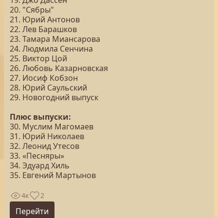
19. Джо Дассен
20. "Сябры"
21. Юрий Антонов
22. Лев Барашков
23. Тамара Миансарова
24. Людмила Сенчина
25. Виктор Цой
26. Любовь Казарновская
27. Иосиф Кобзон
28. Юрий Саульский
29. Новогодний выпуск
Плюс выпуски:
30. Муслим Магомаев
31. Юрий Николаев
32. Леонид Утесов
33. «Песняры»
34. Эдуард Хиль
35. Евгений Мартынов
4к
2
Перейти