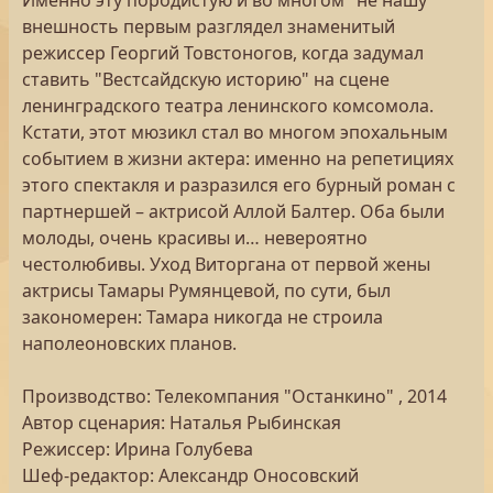
Именно эту породистую и во многом "не нашу"
внешность первым разглядел знаменитый
режиссер Георгий Товстоногов, когда задумал
ставить "Вестсайдскую историю" на сцене
ленинградского театра ленинского комсомола.
Кстати, этот мюзикл стал во многом эпохальным
событием в жизни актера: именно на репетициях
этого спектакля и разразился его бурный роман с
партнершей – актрисой Аллой Балтер. Оба были
молоды, очень красивы и… невероятно
честолюбивы. Уход Виторгана от первой жены
актрисы Тамары Румянцевой, по сути, был
закономерен: Тамара никогда не строила
наполеоновских планов.
Производство: Телекомпания "Останкино" , 2014
Автор сценария: Наталья Рыбинская
Режиссер: Ирина Голубева
Шеф-редактор: Александр Оносовский