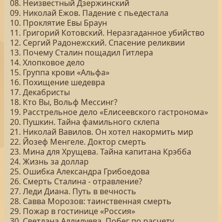
08. Неизвестный Дзержинский
09. Николай Ежов. Падение с пьедестала
10. Проклятие Евы Браун
11. Григорий Котовский. Неразгаданное убийство
12. Сергий Радонежский. Спасение реликвии
13. Почему Сталин пощадил Гитлера
14. Хлопковое дело
15. Группа крови «Альфа»
16. Похищение шедевра
17. Декабристы
18. Кто Вы, Вольф Мессинг?
19. Расстрельное дело «Елисеевского гастронома»
20. Пушкин. Тайна фамильного склепа
21. Николай Вавилов. Он хотел накормить мир
22. Йозеф Менгеле. Доктор смерть
23. Мина для Хрущева. Тайна капитана Крэбба
24. Жизнь за доллар
25. Ошибка Александра Грибоедова
26. Смерть Сталина - отравление?
27. Леди Диана. Путь в вечность
28. Савва Морозов: таинственная смерть
29. Пожар в гостинице «Россия»
30. Светлана Аллилуева. Побег по расчету