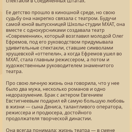
спектакли в Соединенных Штатах.
Ее детство прошло в киношной среде, но свою
судьбу она накрепко связала с театром. Будучи
самой юной выпускницей Школы-студии МХАТ, она
вместе с однокурсниками создавала театр
«Современник», который возглавил молодой Олег
Ефремов, под его руководством придумывала
удивительные спектакли, ставшие символами
хрущевской «оттепели», а когда Ефремов ушел во
МХАТ, стала главным режиссером, а потом и
художественным руководителем знаменитого
театра.
Про свою личную жизнь она говорила, что у нее
было два мужа, несколько романов и одно
недоразумение. Брак с актером Евгением
Евстигнеевым подарил ей самую большую любовь
в жизни — сына Дениса, талантливого оператора,
режиссера и продюсера, достойного
продолжателя творческой династии.
Она всегда понимала: жизнь театра — в смене