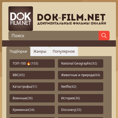
Подборки
Жанры
Популярное
ТОП-100 🔥
(103)
National Geographic
(92)
BBC
(65)
Животные и природа
(64)
Катастрофы
(51)
Netflix
(42)
Военные
(36)
История
(36)
Криминал
(34)
Discovery
(33)