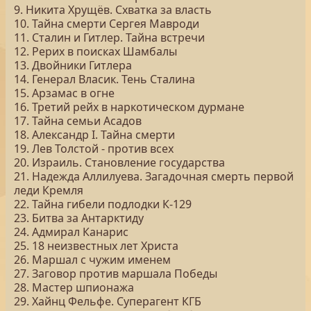
9. Никита Хрущёв. Схватка за власть
10. Тайна смерти Сергея Мавроди
11. Сталин и Гитлер. Тайна встречи
12. Рерих в поисках Шамбалы
13. Двойники Гитлера
14. Генерал Власик. Тень Сталина
15. Арзамас в огне
16. Третий рейх в наркотическом дурмане
17. Тайна семьи Асадов
18. Александр I. Тайна смерти
19. Лев Толстой - против всех
20. Израиль. Становление государства
21. Надежда Аллилуева. Загадочная смерть первой
леди Кремля
22. Тайна гибели подлодки К-129
23. Битва за Антарктиду
24. Адмирал Канарис
25. 18 неизвестных лет Христа
26. Маршал с чужим именем
27. Заговор против маршала Победы
28. Мастер шпионажа
29. Хайнц Фельфе. Суперагент КГБ