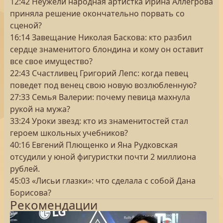
12:42 Неужели народная артистка Ирина Аллегрова
приняла решение окончательно порвать со
сценой?
16:14 Завещание Николая Баскова: кто разбил
сердце знаменитого блондина и кому он оставит
все свое имущество?
22:43 Счастливец Григорий Лепс: когда певец
поведет под венец свою новую возлюбленную?
27:33 Семья Валерии: почему певица махнула
рукой на мужа?
33:24 Уроки звезд: кто из знаменитостей стал
героем школьных учебников?
40:16 Евгений Плющенко и Яна Рудковская
отсудили у юной фигуристки почти 2 миллиона
рублей.
45:03 «Лисьи глазки»: что сделала с собой Дана
Борисова?
Рекомендации