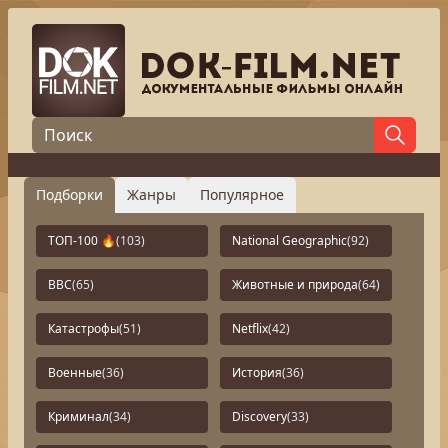
Подборки
Жанры
Популярное
ТОП-100 🔥
(103)
National Geographic
(92)
BBC
(65)
Животные и природа
(64)
Катастрофы
(51)
Netflix
(42)
Военные
(36)
История
(36)
Криминал
(34)
Discovery
(33)