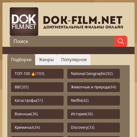
Подборки
Жанры
Популярное
ТОП-100 🔥
(103)
National Geographic
(92)
BBC
(65)
Животные и природа
(64)
Катастрофы
(51)
Netflix
(42)
Военные
(36)
История
(36)
Криминал
(34)
Discovery
(33)