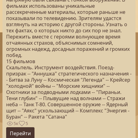
фильмах использованы уникальные
рассекреченные материалы, которые раньше не
показывали по телевидению. Зрителям удастся
взглянуть на историю с другой стороны. Узнать о
тех фактах, о которых никто до сих пор не знал.
Пережить вместе с героями волнующее время
отчаянных страхов, объяснимых сомнений,
огромных надежд, досадных поражений и громких
побед.
15 фильмов
Скальпель. Инструмент воздействия. Поезд-
призрак -- "Аннушка" стратегического назначения -
- Битва за Луну -- Космическая "Легенда" -- Крейсер
"холодной" войны -- "Морские хищники" --
Охотники за подводными лодками -- "Пираньи.
Тени глубин" -- Плывущие над волнами -- Стражи
неба -- Танк Т-80. Совершенное оружие -- Ядерный
щит -- "Аякс" ускользающий -- Комплекс "Энергия -
Буран" -- Ракета "Сатана"
5к
5
Перейти