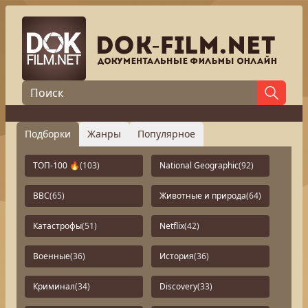
Подборки
Жанры
Популярное
ТОП-100 🔥
(103)
National Geographic
(92)
BBC
(65)
Животные и природа
(64)
Катастрофы
(51)
Netflix
(42)
Военные
(36)
История
(36)
Криминал
(34)
Discovery
(33)