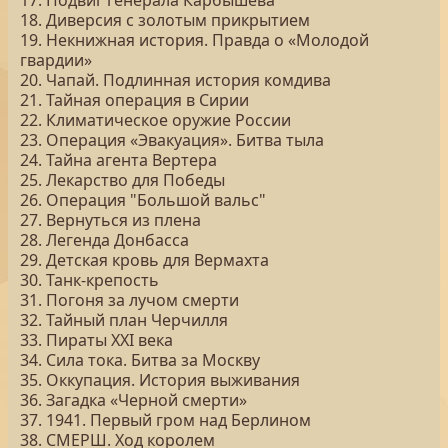
17. Подвиг генерала Карбышева
18. Диверсия с золотым прикрытием
19. Некнижная история. Правда о «Молодой
гвардии»
20. Чапай. Подлинная история комдива
21. Тайная операция в Сирии
22. Климатическое оружие России
23. Операция «Эвакуация». Битва тыла
24. Тайна агента Вертера
25. Лекарство для Победы
26. Операция "Большой вальс"
27. Вернуться из плена
28. Легенда Донбасса
29. Детская кровь для Вермахта
30. Танк-крепость
31. Погоня за лучом смерти
32. Тайный план Черчилля
33. Пираты ХХI века
34. Сила тока. Битва за Москву
35. Оккупация. История выживания
36. Загадка «Черной смерти»
37. 1941. Первый гром над Берлином
38. СМЕРШ. Ход королем