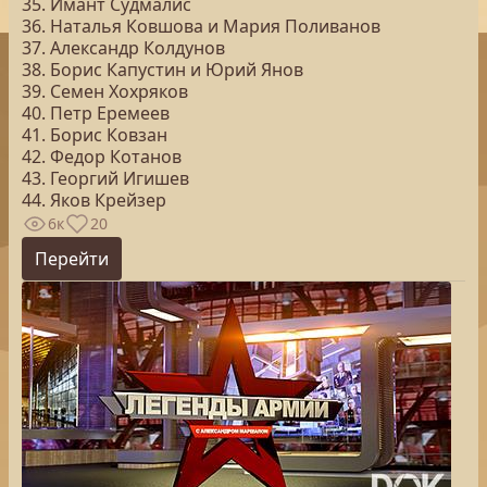
35. Имант Судмалис
36. Наталья Ковшова и Мария Поливанов
37. Александр Колдунов
38. Борис Капустин и Юрий Янов
39. Семен Хохряков
40. Петр Еремеев
41. Борис Ковзан
42. Федор Котанов
43. Георгий Игишев
44. Яков Крейзер
6к
20
Перейти