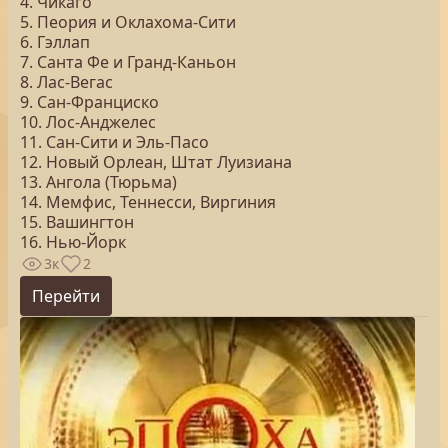
4. Чикаго
5. Пеория и Оклахома-Сити
6. Гэллап
7. Санта Фе и Гранд-Каньон
8. Лас-Вегас
9. Сан-Франциско
10. Лос-Анджелес
11. Сан-Сити и Эль-Пасо
12. Новый Орлеан, Штат Луизиана
13. Ангола (Тюрьма)
14. Мемфис, Теннесси, Виргиния
15. Вашингтон
16. Нью-Йорк
3к
2
Перейти