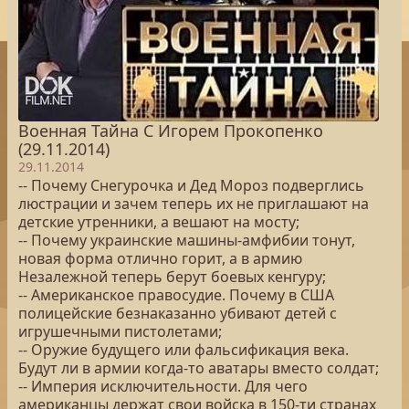
Военная Тайна С Игорем Прокопенко
(29.11.2014)
29.11.2014
-- Почему Снегурочка и Дед Мороз подверглись
люстрации и зачем теперь их не приглашают на
детские утренники, а вешают на мосту;
-- Почему украинские машины-амфибии тонут,
новая форма отлично горит, а в армию
Незалежной теперь берут боевых кенгуру;
-- Американское правосудие. Почему в США
полицейские безнаказанно убивают детей с
игрушечными пистолетами;
-- Оружие будущего или фальсификация века.
Будут ли в армии когда-то аватары вместо солдат;
-- Империя исключительности. Для чего
американцы держат свои войска в 150-ти странах