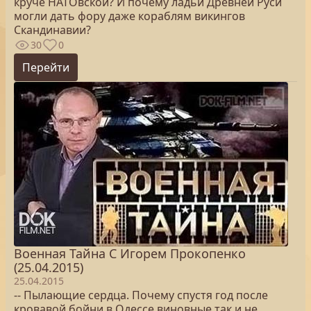
круче НАТОвской? И почему ладьи Древней Руси
могли дать фору даже кораблям викингов
Скандинавии?
30
0
Перейти
Военная Тайна С Игорем Прокопенко
(25.04.2015)
25.04.2015
-- Пылающие сердца. Почему спустя год после
кровавой бойни в Одессе виновные так и не