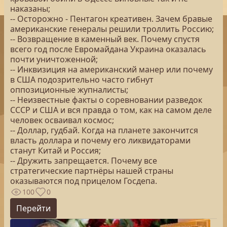
наказаны;
-- Осторожно - Пентагон креативен. Зачем бравые
американские генералы решили троллить Россию;
-- Возвращение в каменный век. Почему спустя
всего год после Евромайдана Украина оказалась
почти уничтоженной;
-- Инквизиция на американский манер или почему
в США подозрительно часто гибнут
оппозиционные жупналисты;
-- Неизвестные факты о соревновании разведок
СССР и США и вся правда о том, как на самом деле
человек осваивал космос;
-- Доллар, гудбай. Когда на планете закончится
власть доллара и почему его ликвидаторами
станут Китай и Россия;
-- Дружить запрещается. Почему все
стратегические партнёры нашей страны
оказываются под прицелом Госдепа.
100
0
Перейти