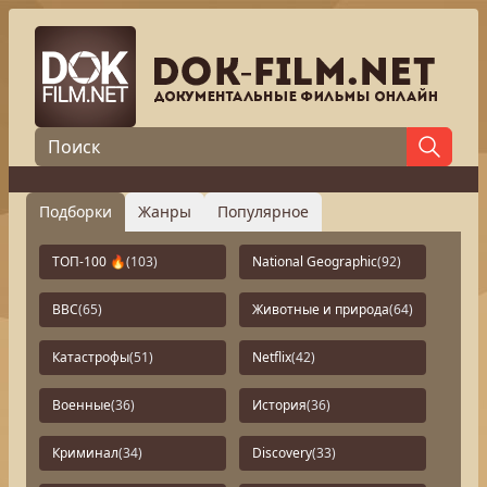
Подборки
Жанры
Популярное
ТОП-100 🔥
(103)
National Geographic
(92)
BBC
(65)
Животные и природа
(64)
Катастрофы
(51)
Netflix
(42)
Военные
(36)
История
(36)
Криминал
(34)
Discovery
(33)