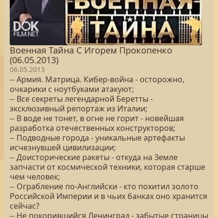
Военная Тайна С Игорем Прокопенко
(06.05.2013)
06.05.2013
-- Армия. Матрица. Кибер-война - осторожно,
очкарики с ноутбуками атакуют;
-- Все секреты легендарной Беретты -
эксклюзивный репортаж из Италии;
-- В воде не тонет, в огне не горит - новейшая
разработка отечественных конструкторов;
-- Подводные города - уникальные артефакты
исчезнувшей цивилизации;
-- Доисторические ракеты - откуда на Земле
запчасти от космической техники, которая старше
чем человек;
-- Ограбление по-Английски - кто похитил золото
Российской Империи и в чьих банках оно хранится
сейчас?
-- Не покорившийся Ленинград - забытые страницы