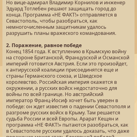
Но вице-адмирал Владимир Корнилов и инженер
Эдуард Тотлебен решают защищать город до
конца. Программа «НЕ ФАКТ!» отправляется в
Севастополь, чтобы разобраться, как
немногочисленным защитникам удалось
разрушить планы вражеского командования.
2. Поражение, равное победе
Конец 1854 года. К вступлению в Крымскую войну
на стороне Британской, Французской и Османской
империй готовится Австрия. Если это произойдет,
к антирусской коалиции присоединятся еще и
страны Германского союза, и Шведское
королевство. Российская империя окажется в
окружении, а русских войск недостаточно для
войны по всей границе. Но австрийский
император Франц-Иосиф хочет быть уверен в
победе: он ждет известия о падении Севастополя и
разгроме русских войск в Крыму. Там решается
судьба России и всей Европы. Арарат Кещян и
программа «НЕ ФАКТ!» пытаются разобраться, как
в Севастополе русским удалось доказать, что даже