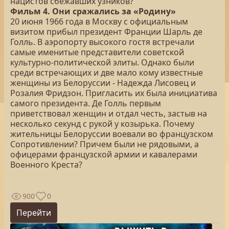
нацистов сбежавших узников?
Фильм 4. Они сражались за «Родину»
20 июня 1966 года в Москву с официальным
визитом прибыл президент Франции Шарль де
Голль. В аэропорту высокого гостя встречали
самые именитые представители советской
культурно-политической элиты. Однако были
среди встречающих и две мало кому известные
женщины из Белоруссии - Надежда Лисовец и
Розалия Фридзон. Пригласить их была инициатива
самого президента. Де Голль первым
приветствовал женщин и отдал честь, застыв на
несколько секунд с рукой у козырька. Почему
жительницы Белоруссии воевали во французском
Сопротивлении? Причем были не рядовыми, а
офицерами французской армии и кавалерами
Военного Креста?
900
0
Перейти