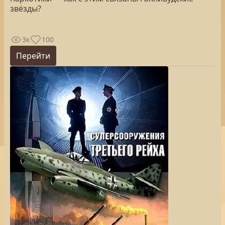
звёзды?
3к
100
Перейти