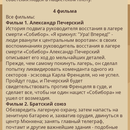
4 фильма
Все фильмы:
Фильм 1. Александр Печерский
История подвига руководителя восстания в лагере
смерти «Собибор». «Я крикнул: "Ура! Вперед!" -
люди рванули к центральным воротам»: в своих
воспоминаниях руководитель восстания в лагере
смерти «Собибор» Александр Печерский
описывает его ход до мельчайших деталей.
Прежде, чем самому покинуть лагерь, он сделал
попытку ликвидировать коменданта одного из
секторов - эсэсовца Карла Френцеля, но не успел.
Пройдут годы, и Печерский будет
свидетельствовать против Френцеля в суде, и
сделает все, чтобы ни один нацист «Собибора» не
ушел от возмездия.
Фильм 2. Братский союз
Обезвредить лагерную охрану, затем напасть на
зенитную батарею и, захватив орудия, двинуться в
центр Мюнхена; занять главный телеграф,
почтамт и другие важнейшие здания - подобные