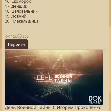
16. Скоморох
17. Денщик
18. Целовальник
19. Ловчий
20. Плакальщица
12к
300
Перейти
День Военной Тайны С Игорем Прокопенко