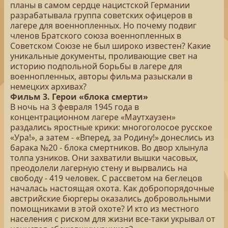
планы в самом сердце нацистской Германии
разрабатывала группа советских офицеров в
лагере для военнопленных. Но почему подвиг
членов Братского союза военнопленных в
Советском Союзе не был широко известен? Какие
уникальные документы, проливающие свет на
историю подпольной борьбы в лагере для
военнопленных, авторы фильма разыскали в
немецких архивах?
Фильм 3. Герои «блока смерти»
В ночь на 3 февраля 1945 года в
концентрационном лагере «Маутхаузен»
раздались яростные крики: многоголосое русское
«Ура!», а затем - «Вперед, за Родину!» донеслись из
барака №20 - блока смертников. Во двор хлынула
толпа узников. Они захватили вышки часовых,
преодолели лагерную стену и вырвались на
свободу - 419 человек. С рассветом на беглецов
началась настоящая охота. Как добропорядочные
австрийские бюргеры оказались добровольными
помощниками в этой охоте? И кто из местного
населения с риском для жизни все-таки укрывал от