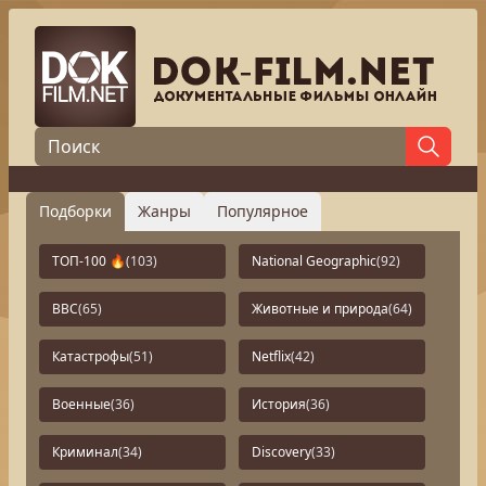
Подборки
Жанры
Популярное
ТОП-100 🔥
(103)
National Geographic
(92)
BBC
(65)
Животные и природа
(64)
Катастрофы
(51)
Netflix
(42)
Военные
(36)
История
(36)
Криминал
(34)
Discovery
(33)